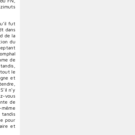
 du FN,
azimuts
’il fut
dt dans
rd de la
tion du
ceptant
iomphal
omme de
tandis,
tout le
rgne et
tendre,
’il n’y
ez-vous
ante de
ui-même
 tandis
que pour
aire et