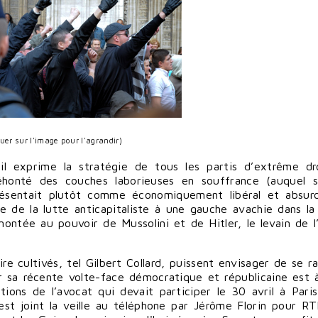
quer sur l'image pour l'agrandir)
il exprime la stratégie de tous les partis d’extrême dr
éhonté des couches laborieuses en souffrance (auquel s
 présentait plutôt comme économiquement libéral et absu
me de la lutte anticapitaliste à une gauche avachie dans la 
ontée au pouvoir de Mussolini et de Hitler, le levain de l’i
 cultivés, tel Gilbert Collard, puissent envisager de se ral
par sa récente volte-face démocratique et républicaine est 
ions de l’avocat qui devait participer le 30 avril à Pari
st joint la veille au téléphone par Jérôme Florin pour RT