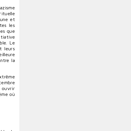
nazisme
rituelle
’une et
tes les
des que
tiative
ble. Le
t leurs
illeure
entre la
extrême
écembre
 ouvrir
même où