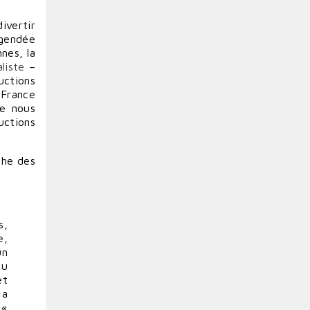
ivertir
égendée
nes, la
liste
–
uctions
France
ue nous
uctions
che des
s,
e,
un
du
et
 a
 «