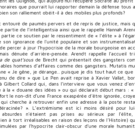
nt les Guignols, qui aujourd'hui récupère Socrate au profit
onoraires que pourrait lui rapporter demain la défense tous 
ien son ralliement obéit-il à des mobiles plus profonds?
 entouré de paumés pervers et de repris de justice, mais qu
partie de l’intelligentsia ainsi que le rappelle Hannah Aren
n partie ce soutien par le ressentiment de « l’élite » à l’éga
e son ignorance de l'unité populaire et son instrumentalisa
ir de percer à jour l’hypocrisie de la morale bourgeoise en ac
ais dénuée d'arrière-pensée. Arendt rappelle l’accueil tr
ra de quat’sous
de Brecht qui présentait des gangsters c
tables hommes d’affaires comme des gangsters. Mutatis mu
nne « Je gêne, je dérange... puisque je dis tout haut ce que 
nu de dire » que Le Pen avait reprise à Xavier Vallat, bo
à Gilbert Collard qui, dans l’interview que vous venez d’en
 à la « douane des idées » ou qui déclarait début mars : « S
fort le non-dit d’une France exaspérée d’être ignorée, croy
 qui cherche à retrouver enfin une adresse à la poste rest
 déracinée? ». L’extrémisme est ici moins désiré pour l
absurdes n'étaient pas prises au sérieux par l’élite,
ien à tort irréalisables en raison des leçons de l’Histoire) 
simulées par l’hypocrite clair-obscur d’une morale humanit