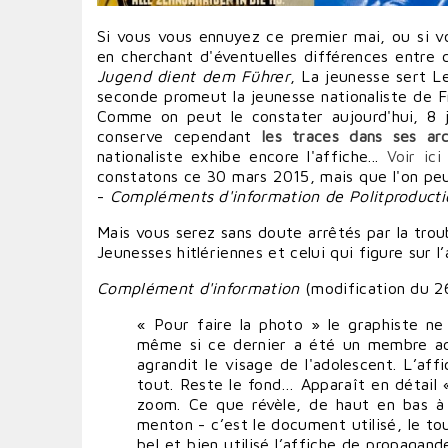
Si vous vous ennuyez ce premier mai, ou si v
en cherchant d'éventuelles différences entre 
Jugend dient dem Führer
, La jeunesse sert L
seconde promeut la jeunesse nationaliste de F
Comme on peut le constater aujourd'hui, 8 j
conserve cependant
les traces dans ses arc
nationaliste exhibe encore l'affiche...
Voir ici
constatons ce 30 mars 2015, mais que l'on peut
-
Compléments d'information de Politproducti
Mais vous serez sans doute arrêtés par la trou
Jeunesses hitlériennes et celui qui figure sur l
Complément d'information
(
modification du 26
« Pour faire la photo » le graphiste ne
même si ce dernier a été un membre acti
agrandit le visage de l'adolescent. L’af
tout. Reste le fond… Apparaît en détail « 
zoom. Ce que révèle, de haut en bas à 
menton - c’est le document utilisé, le to
bel et bien utilisé l’affiche de propagan