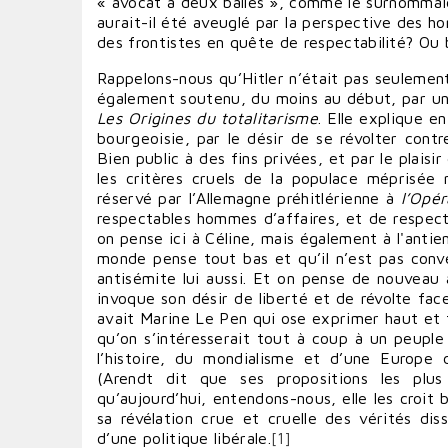
« avocat à deux balles », comme le surnommaie
aurait-il été aveuglé par la perspective des h
des frontistes en quête de respectabilité? Ou b
Rappelons-nous qu’Hitler n’était pas seulement
également soutenu, du moins au début, par une 
Les Origines du totalitarisme
. Elle explique e
bourgeoisie, par le désir de se révolter contr
Bien public à des fins privées, et par le plais
les critères cruels de la populace méprisée m
réservé par l’Allemagne préhitlérienne à
l’Opé
respectables hommes d’affaires, et de respec
on pense ici à Céline, mais également à l'antie
monde pense tout bas et qu’il n’est pas conve
antisémite lui aussi. Et on pense de nouveau 
invoque son désir de liberté et de révolte face
avait Marine Le Pen qui ose exprimer haut et 
qu’on s’intéresserait tout à coup à un peuple
l’histoire, du mondialisme et d’une Europe
(Arendt dit que ses propositions les plus 
qu’aujourd’hui, entendons-nous, elle les croit b
sa révélation crue et cruelle des vérités dis
d’une politique libérale.
[1]