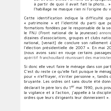
à partir de quoi il avait fait la photo...
l’habillage ne masque rien ni l’origine du
Cette identification indique la difficulté 
« patrimoine » et l’identité du parti que p
formations fondées par le responsable de la se
le FNJ (Front national de la jeunesse)
annon
dizaines d’associations, groupes et clubs nat
national, [venait] de conclure son ralliement
l’élection présidentielle de 2007 ». En mai 
(nous avons saisi en rouge certains passag
apéritif franchouillard réunissant des mariniste
Si donc elle veut faire le ménage dans son pa
C’est du reste ce qu’elle fait puisque le ménag
pour « n’effrayer, n’irriter personne », tandis
bruyante. Les ordres ont sans doute été donné
er
déclarait le père lors du 1
mai 1990, puis prov
la vigilance et à l’action, j’appelle à la discip
ordres que leurs dirigeants leur donneraient ». 