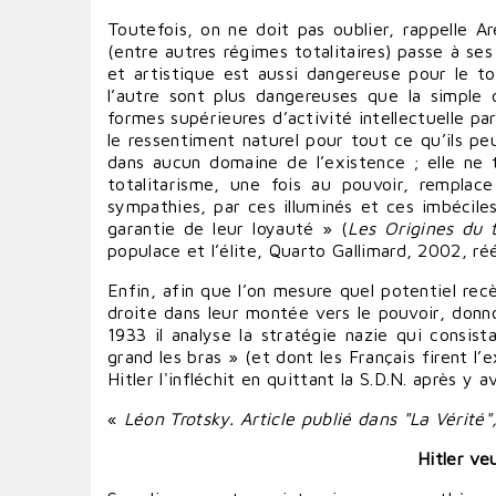
Toutefois, on ne doit pas oublier, rappelle A
(entre autres régimes totalitaires) passe à ses 
et artistique est aussi dangereuse pour le tota
l’autre sont plus dangereuses que la simple 
formes supérieures d’activité intellectuelle p
le ressentiment naturel pour tout ce qu’ils peu
dans aucun domaine de l’existence ; elle ne t
totalitarisme, une fois au pouvoir, remplace
sympathies, par ces illuminés et ces imbéciles
garantie de leur loyauté » (
Les Origines du 
populace et l’élite, Quarto Gallimard, 2002, ré
Enfin, afin que l’on mesure quel potentiel rec
droite dans leur montée vers le pouvoir, donn
1933 il analyse la stratégie nazie qui consista
grand les bras » (et dont les Français firent
Hitler l'infléchit en quittant la S.D.N. après y 
«
Léon Trotsky. Article publié dans "La Vérité
Hitler ve