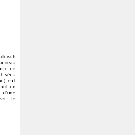
ollnisch
panneau
ence ce
nt vécu
nd) ont
sant un
s d'une
(
voir le