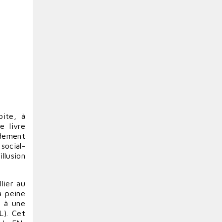
oite, à
e livre
rdement
social-
llusion
lier au
à peine
s à une
L). Cet