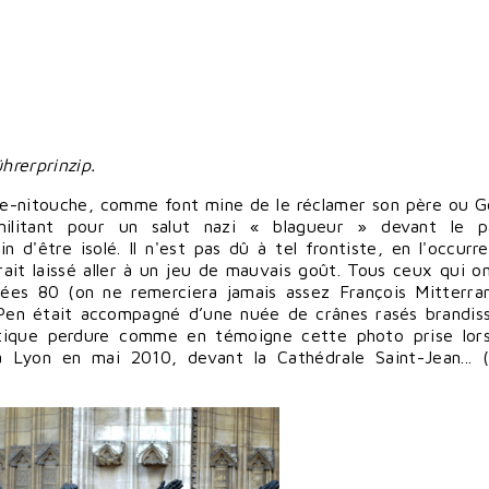
hrerprinzip.
inte-nitouche, comme font mine de le réclamer son père ou
G
n militant pour un salut nazi « blagueur » devant le 
 d'être isolé. Il n'est pas dû à tel frontiste, en l'occurr
rait laissé aller à un jeu de mauvais goût. Tous ceux qui o
ées 80 (on ne remerciera jamais assez François Mitterra
Pen était accompagné d’une nuée de crânes rasés brandis
ratique perdure comme en témoigne cette photo prise lor
 à Lyon en mai 2010, devant la Cathédrale Saint-Jean... 