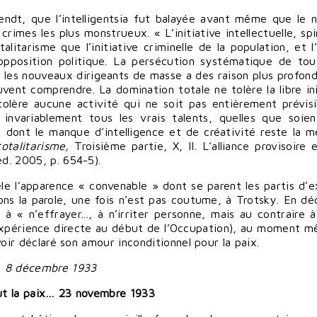
rendt, que l’intelligentsia fut balayée avant même que le 
crimes les plus monstrueux. « L’initiative intellectuelle, spi
litarisme que l’initiative criminelle de la population, et l
opposition politique. La persécution systématique de tou
ar les nouveaux dirigeants de masse a des raison plus profon
vent comprendre. La domination totale ne tolère la libre ini
olère aucune activité qui ne soit pas entièrement prévisi
 invariablement tous les vrais talents, quelles que soien
 dont le manque d’intelligence et de créativité reste la me
totalitarisme,
Troisième partie, X, II. L’alliance provisoire 
éd. 2005, p. 654-5).
èle l’apparence « convenable » dont se parent les partis d’
ons la parole, une fois n’est pas coutume, à Trotsky. En d
 à « n’effrayer..., à n’irriter personne, mais au contraire à
 l’expérience directe au début de l’Occupation), au moment 
avoir déclaré son amour inconditionnel pour la paix.
", 8 décembre 1933
ut la paix…
23 novembre 1933