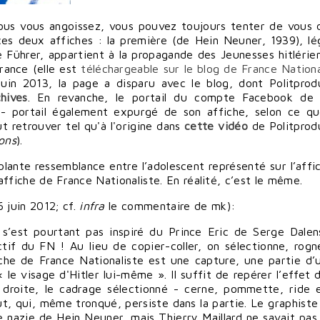
ous vous angoissez, vous pouvez toujours tenter de vous d
ces deux affiches : la première (de Hein Neuner, 1939), l
e Führer, appartient à la propagande des Jeunesses hitlérien
rance (
elle est
téléchargeable sur le blog de France Nationa
uin 2013, la page a disparu avec le blog, dont Politprod
hives
. En revanche, le portail du compte Facebook de 
- portail également expurgé de son affiche, selon ce q
 retrouver tel qu'à l'origine
dans
cette vidéo
de Politprod
ons
).
blante ressemblance entre l’adolescent représenté sur l’affi
’affiche de France Nationaliste. En réalité, c’est le même.
 juin 2012; cf.
infra
le commentaire de mk
):
 s’est pourtant pas inspiré du Prince Eric de Serge Dalen
f du FN ! Au lieu de copier-coller, on sélectionne, rogn
fiche de France Nationaliste est une capture, une partie d’
le visage d'Hitler lui-même ». Il suffit de repérer l’effet 
droite, le cadrage sélectionné - cerne, pommette, ride 
ut, qui, même tronqué, persiste dans la partie. Le graphiste
de nazie de Hein Neuner, mais Thierry Maillard ne savait pas