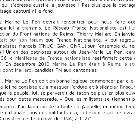
 » qui s’adresse aussi à la jeunesse ! Pas plus que le cadrag
 visage capturé ni le fond…
que Marine Le Pen devrait rencontrer pour nous faire oub
apa lui a transmis. Le Réseau France Nationaliste est l’
ction du Front national de Reims, Thierry Maillard. En janvi
çait sur son forum
que France Nationaliste, « qui regro
ionalistes français (FNUC, GAN, GNR…) sur l’ensemble du ter
 à l’Union des patriotes autour de Jean-Marie Le Pen, can
2006
le Manifeste de France nationaliste
réaffirmait cette a
es). En décembre 2010
Marine Le Pen était à Reims la st
s dont Maillard
, candidat FN aux cantonales.
rti, Marine Le Pen doit en bonne logique commencer par ell
e ici ne consiste qu’à masquer l'ordure et à silencier l'insou
 que le peuple, lui, se pervertit de façon de plus en plus ouv
s pour cette mascarade. « Que les militants se tiennent p
oquant l’acclamation de la foule : « j’appelle, en même tem
line nationale tous nos militants qui, si besoin était, recevra
Consulter cette archive de l'INA, à 1' 27":