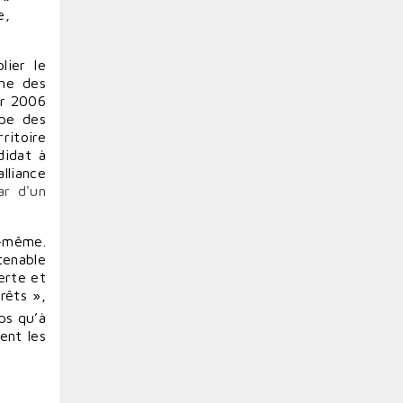
e,
lier le
une des
er 2006
upe des
ritoire
didat à
lliance
ar d'un
e-même.
tenable
erte et
rêts »,
ps qu’à
ient les