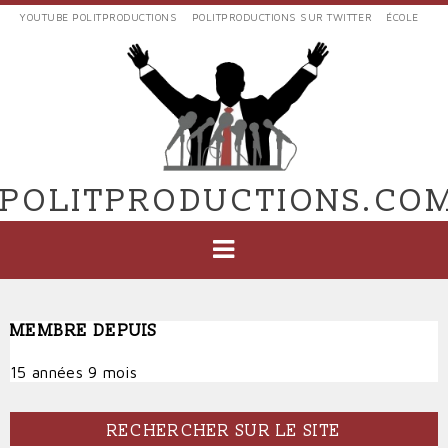
Aller
YOUTUBE POLITPRODUCTIONS
POLITPRODUCTIONS SUR TWITTER
ÉCOLE
au
LIENS
contenu
EXTERNES
principal
VERS
POLIT'PRODUCTIONS
POLITPRODUCTIONS.CO
NAVIGATION
PRINCIPALE
MEMBRE DEPUIS
15 années 9 mois
RECHERCHER SUR LE SITE