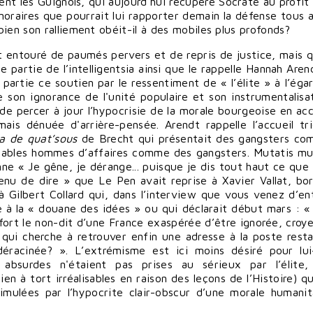
nt les Guignols, qui aujourd'hui récupère Socrate au profit
onoraires que pourrait lui rapporter demain la défense tous 
ien son ralliement obéit-il à des mobiles plus profonds?
 entouré de paumés pervers et de repris de justice, mais qu
partie de l’intelligentsia ainsi que le rappelle Hannah Aren
n partie ce soutien par le ressentiment de « l’élite » à l’éga
e son ignorance de l'unité populaire et son instrumentalisa
ir de percer à jour l’hypocrisie de la morale bourgeoise en ac
ais dénuée d'arrière-pensée. Arendt rappelle l’accueil tr
ra de quat’sous
de Brecht qui présentait des gangsters c
tables hommes d’affaires comme des gangsters. Mutatis mu
nne « Je gêne, je dérange... puisque je dis tout haut ce que 
nu de dire » que Le Pen avait reprise à Xavier Vallat, bo
à Gilbert Collard qui, dans l’interview que vous venez d’en
 à la « douane des idées » ou qui déclarait début mars : « S
fort le non-dit d’une France exaspérée d’être ignorée, croy
 qui cherche à retrouver enfin une adresse à la poste rest
 déracinée? ». L’extrémisme est ici moins désiré pour l
absurdes n'étaient pas prises au sérieux par l’élite,
ien à tort irréalisables en raison des leçons de l’Histoire) 
simulées par l’hypocrite clair-obscur d’une morale humanit