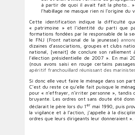
à partir de quoi il avait fait la photo...
l’habillage ne masque rien ni l’origine du
Cette identification indique la difficulté 
« patrimoine » et l’identité du parti que p
formations fondées par le responsable de la se
le FNJ (Front national de la jeunesse)
annon
dizaines d’associations, groupes et clubs nat
national, [venait] de conclure son ralliement
l’élection présidentielle de 2007 ». En mai 
(nous avons saisi en rouge certains passag
apéritif franchouillard réunissant des mariniste
Si donc elle veut faire le ménage dans son pa
C’est du reste ce qu’elle fait puisque le ménag
pour « n’effrayer, n’irriter personne », tandis
bruyante. Les ordres ont sans doute été donné
er
déclarait le père lors du 1
mai 1990, puis prov
la vigilance et à l’action, j’appelle à la discip
ordres que leurs dirigeants leur donneraient ». 