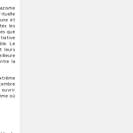
nazisme
rituelle
’une et
tes les
des que
tiative
ble. Le
t leurs
illeure
entre la
extrême
écembre
 ouvrir
même où