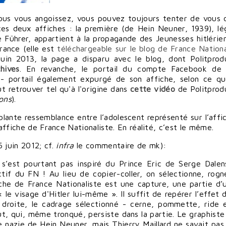
ous vous angoissez, vous pouvez toujours tenter de vous d
ces deux affiches : la première (de Hein Neuner, 1939), l
e Führer, appartient à la propagande des Jeunesses hitlérien
rance (
elle est
téléchargeable sur le blog de France Nationa
uin 2013, la page a disparu avec le blog, dont Politprod
hives
. En revanche, le portail du compte Facebook de 
- portail également expurgé de son affiche, selon ce q
 retrouver tel qu'à l'origine
dans
cette vidéo
de Politprod
ons
).
blante ressemblance entre l’adolescent représenté sur l’affi
’affiche de France Nationaliste. En réalité, c’est le même.
 juin 2012; cf.
infra
le commentaire de mk
):
 s’est pourtant pas inspiré du Prince Eric de Serge Dalen
f du FN ! Au lieu de copier-coller, on sélectionne, rogn
fiche de France Nationaliste est une capture, une partie d’
le visage d'Hitler lui-même ». Il suffit de repérer l’effet 
droite, le cadrage sélectionné - cerne, pommette, ride 
ut, qui, même tronqué, persiste dans la partie. Le graphiste
de nazie de Hein Neuner, mais Thierry Maillard ne savait pas