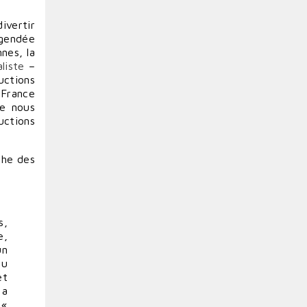
ivertir
égendée
nes, la
liste
–
uctions
France
ue nous
uctions
che des
s,
e,
un
du
et
 a
 «