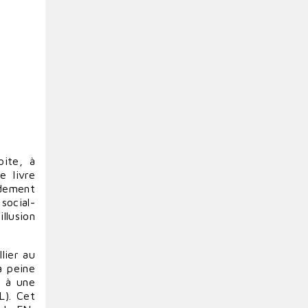
oite, à
e livre
rdement
social-
llusion
lier au
à peine
s à une
L). Cet