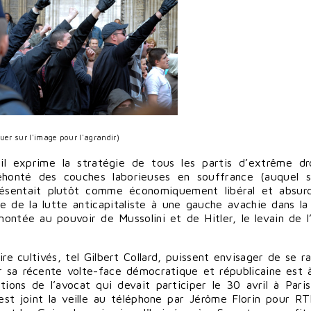
quer sur l'image pour l'agrandir)
il exprime la stratégie de tous les partis d’extrême dr
éhonté des couches laborieuses en souffrance (auquel s
 présentait plutôt comme économiquement libéral et absu
me de la lutte anticapitaliste à une gauche avachie dans la 
ontée au pouvoir de Mussolini et de Hitler, le levain de l’i
 cultivés, tel Gilbert Collard, puissent envisager de se ral
par sa récente volte-face démocratique et républicaine est 
ions de l’avocat qui devait participer le 30 avril à Pari
st joint la veille au téléphone par Jérôme Florin pour RT