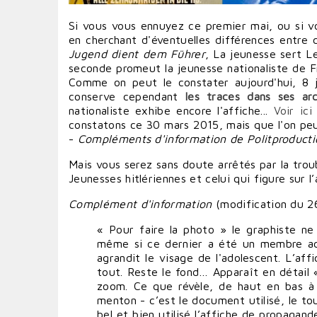
Si vous vous ennuyez ce premier mai, ou si v
en cherchant d'éventuelles différences entre 
Jugend dient dem Führer
, La jeunesse sert L
seconde promeut la jeunesse nationaliste de F
Comme on peut le constater aujourd'hui, 8 j
conserve cependant
les traces dans ses arc
nationaliste exhibe encore l'affiche...
Voir ici
constatons ce 30 mars 2015, mais que l'on peut
-
Compléments d'information de Politproducti
Mais vous serez sans doute arrêtés par la trou
Jeunesses hitlériennes et celui qui figure sur l
Complément d'information
(
modification du 26
« Pour faire la photo » le graphiste ne
même si ce dernier a été un membre acti
agrandit le visage de l'adolescent. L’af
tout. Reste le fond… Apparaît en détail « 
zoom. Ce que révèle, de haut en bas à 
menton - c’est le document utilisé, le to
bel et bien utilisé l’affiche de propagan