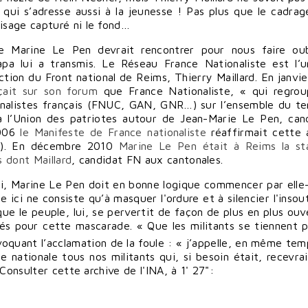
 » qui s’adresse aussi à la jeunesse ! Pas plus que le cadrag
 visage capturé ni le fond…
que Marine Le Pen devrait rencontrer pour nous faire oub
apa lui a transmis. Le Réseau France Nationaliste est l’
ction du Front national de Reims, Thierry Maillard. En janvi
çait sur son forum
que France Nationaliste, « qui regro
ionalistes français (FNUC, GAN, GNR…) sur l’ensemble du ter
 à l’Union des patriotes autour de Jean-Marie Le Pen, can
2006
le Manifeste de France nationaliste
réaffirmait cette a
es). En décembre 2010
Marine Le Pen était à Reims la st
s dont Maillard
, candidat FN aux cantonales.
rti, Marine Le Pen doit en bonne logique commencer par ell
e ici ne consiste qu’à masquer l'ordure et à silencier l'insou
 que le peuple, lui, se pervertit de façon de plus en plus ouv
s pour cette mascarade. « Que les militants se tiennent p
oquant l’acclamation de la foule : « j’appelle, en même tem
line nationale tous nos militants qui, si besoin était, recevra
Consulter cette archive de l'INA, à 1' 27":