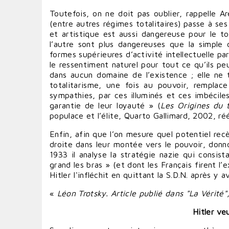
Toutefois, on ne doit pas oublier, rappelle A
(entre autres régimes totalitaires) passe à ses 
et artistique est aussi dangereuse pour le tota
l’autre sont plus dangereuses que la simple 
formes supérieures d’activité intellectuelle p
le ressentiment naturel pour tout ce qu’ils peu
dans aucun domaine de l’existence ; elle ne t
totalitarisme, une fois au pouvoir, remplace
sympathies, par ces illuminés et ces imbéciles
garantie de leur loyauté » (
Les Origines du 
populace et l’élite, Quarto Gallimard, 2002, ré
Enfin, afin que l’on mesure quel potentiel rec
droite dans leur montée vers le pouvoir, donn
1933 il analyse la stratégie nazie qui consista
grand les bras » (et dont les Français firent
Hitler l'infléchit en quittant la S.D.N. après y 
«
Léon Trotsky. Article publié dans "La Vérité
Hitler ve