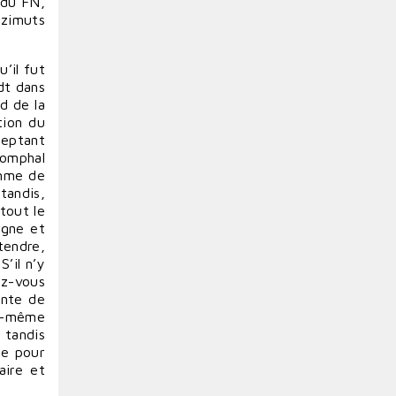
 du FN,
azimuts
’il fut
dt dans
rd de la
tion du
ceptant
iomphal
omme de
tandis,
tout le
rgne et
tendre,
’il n’y
ez-vous
ante de
ui-même
 tandis
que pour
aire et