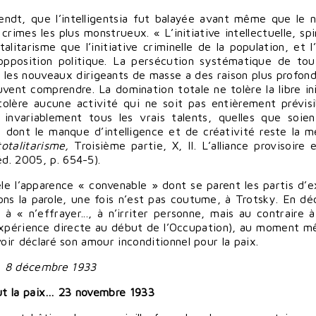
rendt, que l’intelligentsia fut balayée avant même que le 
crimes les plus monstrueux. « L’initiative intellectuelle, spi
litarisme que l’initiative criminelle de la population, et l
opposition politique. La persécution systématique de tou
ar les nouveaux dirigeants de masse a des raison plus profon
vent comprendre. La domination totale ne tolère la libre ini
olère aucune activité qui ne soit pas entièrement prévisi
 invariablement tous les vrais talents, quelles que soien
 dont le manque d’intelligence et de créativité reste la me
totalitarisme,
Troisième partie, X, II. L’alliance provisoire 
éd. 2005, p. 654-5).
èle l’apparence « convenable » dont se parent les partis d’
ons la parole, une fois n’est pas coutume, à Trotsky. En d
 à « n’effrayer..., à n’irriter personne, mais au contraire à
 l’expérience directe au début de l’Occupation), au moment 
avoir déclaré son amour inconditionnel pour la paix.
", 8 décembre 1933
ut la paix…
23 novembre 1933