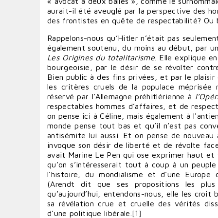
« avocat à deux balles », comme le surnommaie
aurait-il été aveuglé par la perspective des h
des frontistes en quête de respectabilité? Ou b
Rappelons-nous qu’Hitler n’était pas seulement
également soutenu, du moins au début, par une 
Les Origines du totalitarisme
. Elle explique e
bourgeoisie, par le désir de se révolter contr
Bien public à des fins privées, et par le plais
les critères cruels de la populace méprisée m
réservé par l’Allemagne préhitlérienne à
l’Opé
respectables hommes d’affaires, et de respec
on pense ici à Céline, mais également à l'antie
monde pense tout bas et qu’il n’est pas conve
antisémite lui aussi. Et on pense de nouveau 
invoque son désir de liberté et de révolte face
avait Marine Le Pen qui ose exprimer haut et 
qu’on s’intéresserait tout à coup à un peuple
l’histoire, du mondialisme et d’une Europe
(Arendt dit que ses propositions les plus 
qu’aujourd’hui, entendons-nous, elle les croit b
sa révélation crue et cruelle des vérités dis
d’une politique libérale.
[1]