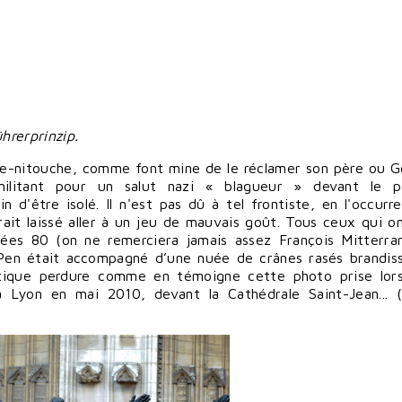
hrerprinzip.
inte-nitouche, comme font mine de le réclamer son père ou
G
n militant pour un salut nazi « blagueur » devant le 
 d'être isolé. Il n'est pas dû à tel frontiste, en l'occurr
rait laissé aller à un jeu de mauvais goût. Tous ceux qui o
ées 80 (on ne remerciera jamais assez François Mitterra
Pen était accompagné d’une nuée de crânes rasés brandis
ratique perdure comme en témoigne cette photo prise lor
 à Lyon en mai 2010, devant la Cathédrale Saint-Jean... 