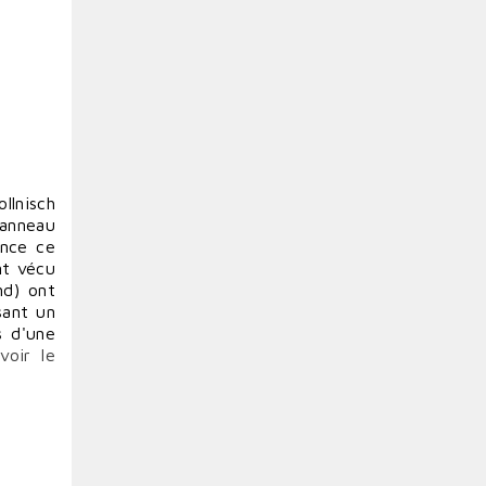
ollnisch
panneau
ence ce
nt vécu
nd) ont
sant un
s d'une
(
voir le