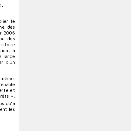
e,
lier le
une des
er 2006
upe des
ritoire
didat à
lliance
ar d'un
e-même.
tenable
erte et
rêts »,
ps qu’à
ient les