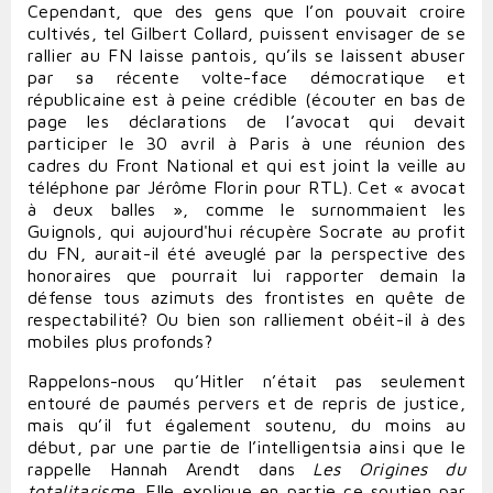
Cependant, que des gens que l’on pouvait croire
cultivés, tel Gilbert Collard, puissent envisager de se
rallier au FN laisse pantois, qu’ils se laissent abuser
par sa récente volte-face démocratique et
républicaine est à peine crédible (écouter en bas de
page les déclarations de l’avocat qui devait
participer le 30 avril à Paris à une réunion des
cadres du Front National et qui est joint la veille au
téléphone par Jérôme Florin pour RTL). Cet « avocat
à deux balles », comme le surnommaient les
Guignols, qui aujourd'hui récupère Socrate au profit
du FN, aurait-il été aveuglé par la perspective des
honoraires que pourrait lui rapporter demain la
défense tous azimuts des frontistes en quête de
respectabilité? Ou bien son ralliement obéit-il à des
mobiles plus profonds?
Rappelons-nous qu’Hitler n’était pas seulement
entouré de paumés pervers et de repris de justice,
mais qu’il fut également soutenu, du moins au
début, par une partie de l’intelligentsia ainsi que le
rappelle Hannah Arendt dans
Les Origines du
totalitarisme
. Elle explique en partie ce soutien par