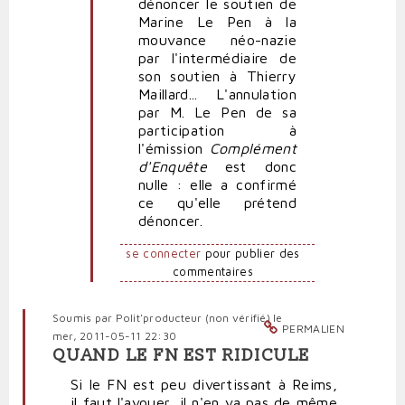
dénoncer le soutien de
Marine Le Pen à la
mouvance néo-nazie
par l'intermédiaire de
son soutien à Thierry
Maillard... L'annulation
par M. Le Pen de sa
participation à
l'émission
Complément
d'Enquête
est donc
nulle : elle a confirmé
ce qu'elle prétend
dénoncer.
se connecter
pour publier des
commentaires
Soumis par
Polit'producteur (non vérifié)
le
PERMALIEN
mer, 2011-05-11 22:30
QUAND LE FN EST RIDICULE
Si le FN est peu divertissant à Reims,
il faut l'avouer, il n'en va pas de même