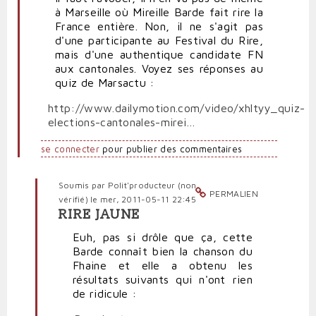
à Marseille où Mireille Barde fait rire la
France entière. Non, il ne s'agit pas
d'une participante au Festival du Rire,
mais d'une authentique candidate FN
aux cantonales. Voyez ses réponses au
quiz de Marsactu :
http://www.dailymotion.com/video/xhltyy_quiz-
elections-cantonales-mirei…
se connecter
pour publier des commentaires
Soumis par
Polit'producteur (non
PERMALIEN
vérifié)
le mer, 2011-05-11 22:45
RIRE JAUNE
En
réponse
Euh, pas si drôle que ça, cette
à
Barde connaît bien la chanson du
Quand
Fhaine et elle a obtenu les
le
résultats suivants qui n'ont rien
FN
de ridicule :
est