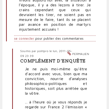
l’époque, il y a des leçons à tirer. Je
crains cependant que ceux qui
devraient les tirer, ne soient pas en
mesure de le faire, tant ils se placent
par avance en position de martyrs
injustement accusés !
se connecter
pour publier des commentaires
Soumis par
politpro
le lun, 2011-05-
PERMALIEN
09 23:39
COMPLÉMENT D'ENQUÊTE
En
réponse
Je ne puis moi-même qu'être
à
d'accord avec vous, bien que ma
Très
conviction, nourrie d'analyses
intéressant
philosophico-politiques et
par
historiques, soit plus arrêtée que
RST
la vôtre.
(non
... à l'heure où je vous réponds je
vérifié)
regarde sur France 2 l'émission «