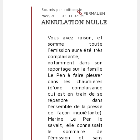
Soumis par
politpro
le
PERMALIEN
mer, 2011-05-11 07:25
ANNULATION NULLE
En
réponse
Vous avez raison, et
à
somme toute
En
l'émission aura été très
participant
complaisante,
à
notamment dans son
l'émission
reportage sur la famille
par
Le Pen à faire pleurer
Polit'producteur
dans les chaumières
(non
(d'une complaisance
vérifié)
qui est en train de se
répandre dans
l'ensemble de la presse
de façon inquiétante).
Marine Le Pen le
savait, elle connaissait
le sommaire de
l'émission et sans