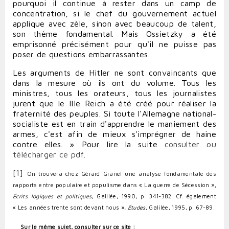
pourquoi il continue à rester dans un camp de
concentration, si le chef du gouvernement actuel
applique avec zèle, sinon avec beaucoup de talent,
son thème fondamental. Mais Ossietzky a été
emprisonné précisément pour qu'il ne puisse pas
poser de questions embarrassantes.
Les arguments de Hitler ne sont convaincants que
dans la mesure où ils ont du volume. Tous les
ministres, tous les orateurs, tous les journalistes
jurent que le IIIe Reich a été créé pour réaliser la
fraternité des peuples. Si toute l'Allemagne national-
socialiste est en train d'apprendre le maniement des
armes, c'est afin de mieux s'imprégner de haine
contre elles. »
Pour lire la suite
consulter ou
télécharger ce pdf
.
[1]
On trouvera chez Gérard Granel une analyse fondamentale des
rapports entre populaire et populisme dans « La guerre de Sécession »,
Écrits logiques et politiques
, Galilée, 1990, p. 341-382. Cf. également
« Les années trente sont devant nous »,
Études
, Galilée, 1995, p. 67-89.
Sur le même sujet, consulter sur ce site :