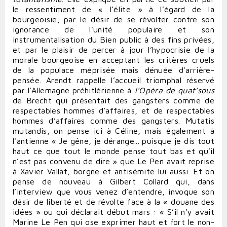
le ressentiment de « l’élite » à l’égard de la
bourgeoisie, par le désir de se révolter contre son
ignorance de l'unité populaire et son
instrumentalisation du Bien public à des fins privées,
et par le plaisir de percer à jour l’hypocrisie de la
morale bourgeoise en acceptant les critères cruels
de la populace méprisée mais dénuée d'arrière-
pensée. Arendt rappelle l’accueil triomphal réservé
par l’Allemagne préhitlérienne à
l’Opéra de quat’sous
de Brecht qui présentait des gangsters comme de
respectables hommes d’affaires, et de respectables
hommes d’affaires comme des gangsters. Mutatis
mutandis, on pense ici à Céline, mais également à
l'antienne « Je gêne, je dérange... puisque je dis tout
haut ce que tout le monde pense tout bas et qu’il
n’est pas convenu de dire » que Le Pen avait reprise
à Xavier Vallat, borgne et antisémite lui aussi. Et on
pense de nouveau à Gilbert Collard qui, dans
l’interview que vous venez d’entendre, invoque son
désir de liberté et de révolte face à la « douane des
idées » ou qui déclarait début mars : « S’il n’y avait
Marine Le Pen qui ose exprimer haut et fort le non-