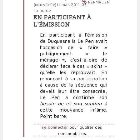
PERMALIEN
(non vérifié)
le mar, 2011-05-
10 00:02
EN PARTICIPANT À
En
L'ÉMISSION
réponse
à
En participant à l'émission
Complément
de Duquesne la Le Pen avait
d'enquête
l'occasion de « faire »
par
publiquement « le
politpro
ménage », c'est-à-dire de
déclarer face à ces « skins »
qu'elle les réprouvait. En
renonçant à sa participation
à cause de la séquence qui
devait leur être consacrée,
Le Pen a confirmé son
besoin de
et son
soutien à
cette mouvance infâme.
Point barre.
se connecter
pour publier des
commentaires