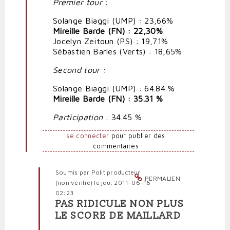
Premier tour
:
ridicule
par
Solange Biaggi (UMP) : 23,66%
Polit'producteur
Mireille Barde (FN) : 22,30%
(non
Jocelyn Zeitoun (PS) : 19,71%
vérifié)
Sébastien Barles (Verts) : 18,65%
Second tour
:
Solange Biaggi (UMP) : 64.84 %
Mireille Barde (FN) : 35.31 %
Participation
: 34.45 %
se connecter
pour publier des
commentaires
Soumis par
Polit'producteur
PERMALIEN
(non vérifié)
le jeu, 2011-06-16
02:23
PAS RIDICULE NON PLUS
En
LE SCORE DE MAILLARD
réponse
à