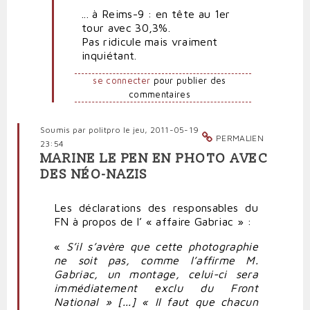
... à Reims-9 : en tête au 1er
Rire
tour avec 30,3%.
jaune
Pas ridicule mais vraiment
par
inquiétant.
Polit'producteur
(non
se connecter
pour publier des
vérifié)
commentaires
Soumis par
politpro
le jeu, 2011-05-19
PERMALIEN
23:54
MARINE LE PEN EN PHOTO AVEC
DES NÉO-NAZIS
Les déclarations des responsables du
FN à propos de l’ « affaire Gabriac » :
«
S’il s’avère que cette photographie
ne soit pas, comme l’affirme M.
Gabriac, un montage, celui-ci sera
immédiatement exclu du Front
National » [...] « Il faut que chacun