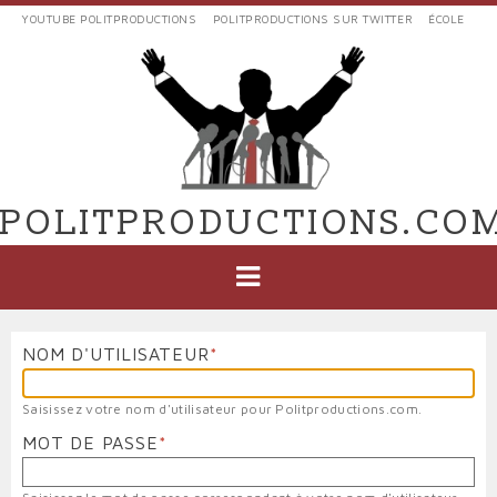
Aller
YOUTUBE POLITPRODUCTIONS
POLITPRODUCTIONS SUR TWITTER
ÉCOLE
au
LIENS
contenu
EXTERNES
principal
VERS
POLIT'PRODUCTIONS
POLITPRODUCTIONS.CO
NAVIGATION
PRINCIPALE
NOM D'UTILISATEUR
Saisissez votre nom d'utilisateur pour Politproductions.com.
MOT DE PASSE