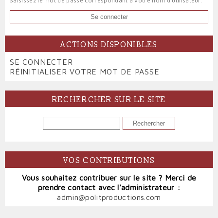
Saisissez le mot de passe correspondant à votre nom d'utilisateur.
ACTIONS DISPONIBLES
PRIMARY
SE CONNECTER
(ONGLET
TABS
RÉINITIALISER VOTRE MOT DE PASSE
ACTIF)
RECHERCHER SUR LE SITE
RECHERCHER
VOS CONTRIBUTIONS
Vous souhaitez contribuer sur le site ? Merci de
prendre contact avec l'administrateur :
admin@politproductions.com