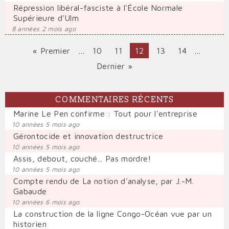
Répression libéral-fasciste à l'École Normale
Supérieure d'Ulm
8 années 2 mois ago
Première
« Premier
…
Page
10
Page
11
Page
12
Page
13
Page
14
…
PAGINATION
page
courante
Dernière
Dernier »
page
COMMENTAIRES RÉCENTS
Marine Le Pen confirme : Tout pour l'entreprise
10 années 5 mois ago
Gérontocide et innovation destructrice
10 années 5 mois ago
Assis, debout, couché... Pas mordre!
10 années 5 mois ago
Compte rendu de La notion d'analyse, par J.-M.
Gabaude
10 années 6 mois ago
La construction de la ligne Congo-Océan vue par un
historien