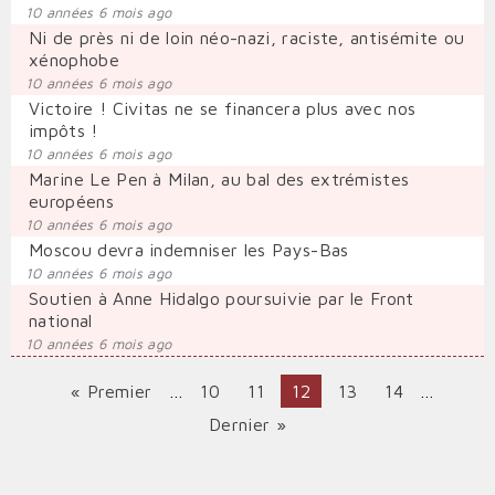
10 années 6 mois ago
Ni de près ni de loin néo-nazi, raciste, antisémite ou
xénophobe
10 années 6 mois ago
Victoire ! Civitas ne se financera plus avec nos
impôts !
10 années 6 mois ago
Marine Le Pen à Milan, au bal des extrémistes
européens
10 années 6 mois ago
Moscou devra indemniser les Pays-Bas
10 années 6 mois ago
Soutien à Anne Hidalgo poursuivie par le Front
national
10 années 6 mois ago
Première
« Premier
…
Page
10
Page
11
Page
12
Page
13
Page
14
…
PAGINATION
page
courante
Dernière
Dernier »
page