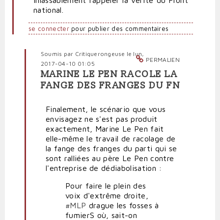
national.
se connecter
pour publier des commentaires
Soumis par
Critiquerongeuse
le lun,
PERMALIEN
2017-04-10 01:05
MARINE LE PEN RACOLE LA
En
FANGE DES FRANGES DU FN
réponse
à
Finalement, le scénario que vous
Echec
envisagez ne s'est pas produit
de
exactement, Marine Le Pen fait
la
elle-même le travail de racolage de
dédiabolisation,
la fange des franges du parti qui se
de
sont ralliées au père Le Pen contre
l'aveu
l'entreprise de dédiabolisation :
des
frontistes
Pour faire le plein des
de
voix d'extrême droite,
souche
#MLP
drague les fosses à
par
fumierS où, sait-on
Res