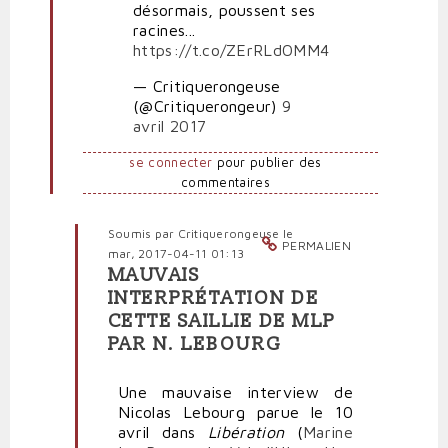
désormais, poussent ses
Publica
racines...
https://t.co/ZErRLdOMM4
— Critiquerongeuse
(@Critiquerongeur)
9
avril 2017
se connecter
pour publier des
commentaires
Soumis par
Critiquerongeuse
le
PERMALIEN
mar, 2017-04-11 01:13
MAUVAIS
En
INTERPRÉTATION DE
réponse
CETTE SAILLIE DE MLP
à
PAR N. LEBOURG
Marine
Le
Pen
Une mauvaise interview de
racole
Nicolas Lebourg parue le 10
la
avril dans
Libération
(
Marine
fange