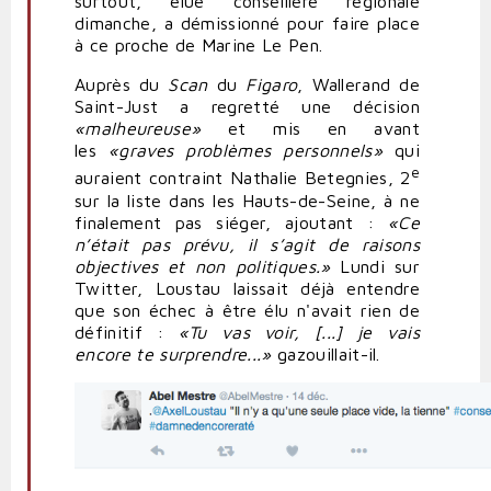
surtout, élue conseillère régionale
dimanche, a démissionné pour faire place
à ce proche de Marine Le Pen.
Auprès du
Scan
du
Figaro
, Wallerand de
Saint-Just a regretté une décision
«malheureuse»
et mis en avant
les
«graves problèmes personnels»
qui
e
auraient contraint Nathalie Betegnies, 2
sur la liste dans les Hauts-de-Seine, à ne
finalement pas siéger, ajoutant :
«Ce
n’était pas prévu, il s’agit de raisons
objectives et non politiques.»
Lundi sur
Twitter, Loustau laissait déjà entendre
que son échec à être élu n'avait rien de
définitif :
«Tu vas voir, [...] je vais
encore te surprendre...»
gazouillait-il.