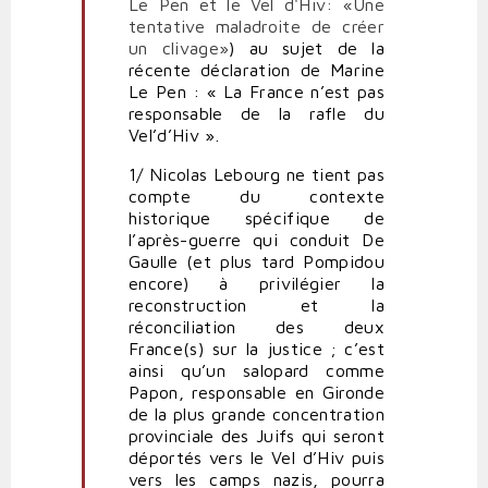
Le Pen et le Vel d'Hiv: «Une
des
tentative maladroite de créer
franges
un clivage»
) au sujet de la
du
récente déclaration de Marine
FN
Le Pen : « La France n’est pas
par
responsable de la rafle du
Critiquerongeuse
Vel’d’Hiv ».
1/ Nicolas Lebourg ne tient pas
compte du contexte
historique spécifique de
l’après-guerre qui conduit De
Gaulle (et plus tard Pompidou
encore) à privilégier la
reconstruction et la
réconciliation des deux
France(s) sur la justice ; c’est
ainsi qu’un salopard comme
Papon, responsable en Gironde
de la plus grande concentration
provinciale des Juifs qui seront
déportés vers le Vel d’Hiv puis
vers les camps nazis, pourra