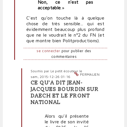
Non, ce n'est pas
acceptable
.»
C'est qu'on touche là à quelque
chose de très sensible... qui est
évidemment beaucoup plus profond
que ne le voudrait le n°2 du FN (et
que montre bien Politproductions).
se connecter
pour publier des
commentaires
Soumis par
Le petit écouteur
le
PERMALIEN
sam, 2015-12-26 01:16
CE QU'A DIT JEAN-
En
JACQUES BOURDIN SUR
réponse
DAECH ET LE FRONT
à
NATIONAL
Le
FN
n'apprécie
Alors qu'il présente
pas
le livre de son invité
du