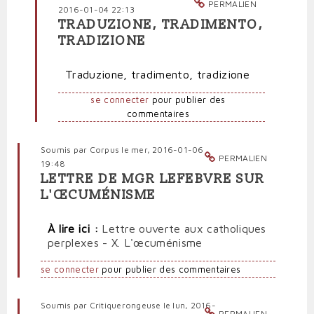
PERMALIEN
2016-01-04 22:13
TRADUZIONE, TRADIMENTO,
En
TRADIZIONE
réponse
à
Traduzione, tradimento, tradizione
«
Renouveler
se connecter
pour publier des
toute
commentaires
chose
dans
le
Soumis par
Corpus
le mer, 2016-01-06
Christ
PERMALIEN
19:48
»
LETTRE DE MGR LEFEBVRE SUR
par
L'ŒCUMÉNISME
AT
(non
À
lire ici :
Lettre ouverte aux catholiques
vérifié)
perplexes - X. L'œcuménisme
se connecter
pour publier des commentaires
Soumis par
Critiquerongeuse
le lun, 2016-
PERMALIEN