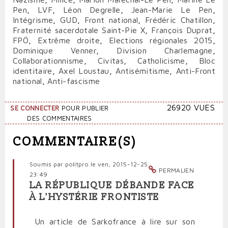
Pen
,
LVF
,
Léon Degrelle
,
Jean-Marie Le Pen
,
Intégrisme
,
GUD
,
Front national
,
Frédéric Chatillon
,
Fraternité sacerdotale Saint-Pie X
,
François Duprat
,
FPÖ
,
Extrême droite
,
Elections régionales 2015
,
Dominique Venner
,
Division Charlemagne
,
Collaborationnisme
,
Civitas
,
Catholicisme
,
Bloc
identitaire
,
Axel Loustau
,
Antisémitisme
,
Anti-Front
national
,
Anti-fascisme
26920 VUES
SE CONNECTER
POUR PUBLIER
DES COMMENTAIRES
COMMENTAIRE(S)
Soumis par
politpro
le ven, 2015-12-25
PERMALIEN
23:49
LA RÉPUBLIQUE DÉBANDE FACE
À L'HYSTÉRIE FRONTISTE
Un article de Sarkofrance à lire sur son