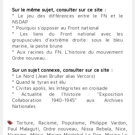
Sur le même sujet, consulter sur ce site :
*
Le jeu des différences entre le FN et le
NSDAP
*
Pourquoi s'opposer au Front national
*
Les liens du Front national avec les
groupuscules d'extrême droite: sous le bleu
marine, la peste brune
*
Aux racines du FN. L'histoire du mouvement
Ordre nouveau...
Sur un sujet connexe, consulter sur ce site :
*
Le Nord (Jean Bruller alias Vercors)
*
Quand le tyran est élu
*
Civitas apolis, les intégristes en croisade
*
Actualité de l'histoire : "Exposition
Collaboration 1940-1945" aux Archives
Nationales
Torture
,
Racisme
,
Populisme
,
Philippe Vardon
,
Paul Malaguti
,
Ordre nouveau
,
Nissa Rebela
,
Nice
,
Nazisme
,
Milice
,
Marion Maréchal-Le Pen
,
Marine Le