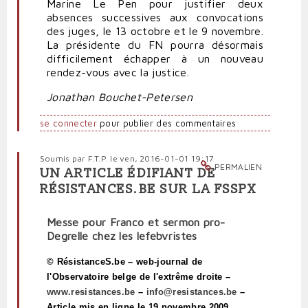
Marine Le Pen pour justifier deux
absences successives aux convocations
des juges, le 13 octobre et le 9 novembre.
La présidente du FN pourra désormais
difficilement échapper à un nouveau
rendez-vous avec la justice.
Jonathan Bouchet-Petersen
se connecter
pour publier des commentaires
Soumis par
F.T.P.
le ven, 2016-01-01 19:17
PERMALIEN
UN ARTICLE ÉDIFIANT DE
RÉSISTANCES.BE SUR LA FSSPX
Messe pour Franco et sermon pro-
Degrelle chez les lefebvristes
© RésistanceS.be – web-journal de
l'Observatoire belge de l'extrême droite –
www.resistances.be
–
info@resistances.be
–
Article mis en ligne le 19 novembre 2009.