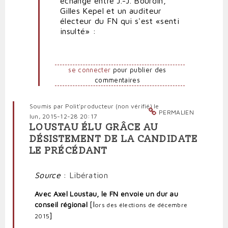
échange entre J.-J. Bourdin,
Gilles Kepel et un auditeur
électeur du FN qui s'est «senti
insulté» :
se connecter
pour publier des
commentaires
Soumis par
Polit'producteur (non vérifié)
le
PERMALIEN
lun, 2015-12-28 20:17
LOUSTAU ÉLU GRÂCE AU
DÉSISTEMENT DE LA CANDIDATE
LE PRÉCÉDANT
Source
:
Libération
Avec Axel Loustau, le FN envoie un dur au
[l
conseil régional
ors des élections de décembre
]
2015