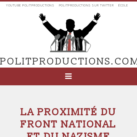
Aller
YOUTUBE POLITPRODUCTIONS
POLITPRODUCTIONS SUR TWITTER
ÉCOLE
au
LIENS
contenu
EXTERNES
principal
VERS
POLIT'PRODUCTIONS
POLITPRODUCTIONS.CO
NAVIGATION
PRINCIPALE
LA PROXIMITÉ DU
FRONT NATIONAL
ET DU NAZISME