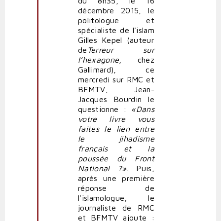
du 8h35, le 16
tout
décembre 2015, le
qu'on
politologue et
le
spécialiste de l'islam
rapproche
Gilles Kepel (auteur
de
de
Terreur sur
Daech
l’hexagone
, chez
par
Gallimard), ce
Frondeur
mercredi sur RMC et
BFMTV, Jean-
Jacques Bourdin le
questionne :
«Dans
votre livre vous
faites le lien entre
le jihadisme
français et la
poussée du Front
National ?»
. Puis,
après une première
réponse de
l'islamologue, le
journaliste de RMC
et BFMTV ajoute :