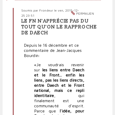
Soumis par
Frondeur
le ven, 2015-12-
PERMALIEN
25 23:51
LE FN N'APPRÉCIE PAS DU
En
TOUT QU'ON LE RAPPROCHE
réponse
DE DAECH
à
La
République
Depuis le 16 décembre et ce
débande
commentaire de Jean-Jacques
face
Bourdin:
à
«Je voudrais revenir
l'hystérie
sur
les liens entre Daech
frontiste
et le Front... enfin les
par
liens, pas les liens directs,
politpro
entre Daech et le Front
national, mais ce repli
identitaire
, qui
finalement est une
communauté d'esprit.
Parce que
l'idée, pour