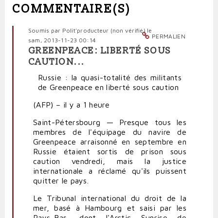
COMMENTAIRE(S)
Soumis par
Polit'producteur (non vérifié)
le
PERMALIEN
sam, 2013-11-23 00:14
GREENPEACE: LIBERTÉ SOUS
CAUTION...
Russie : la quasi-totalité des militants
de Greenpeace en liberté sous caution
(AFP) –
il y a 1 heure
Saint-Pétersbourg — Presque tous les
membres de l'équipage du navire de
Greenpeace arraisonné en septembre en
Russie étaient sortis de prison sous
caution vendredi, mais la justice
internationale a réclamé qu'ils puissent
quitter le pays.
Le Tribunal international du droit de la
mer, basé à Hambourg et saisi par les
Pays-Bas, dont l'Arctic Sunrise de