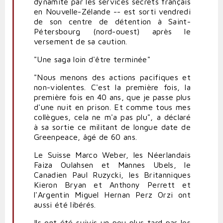
dynamité par les services secrets français
en Nouvelle-Zélande -- est sorti vendredi
de son centre de détention à Saint-
Pétersbourg (nord-ouest) après le
versement de sa caution.
"Une saga loin d'être terminée"
"Nous menons des actions pacifiques et
non-violentes. C'est la première fois, la
première fois en 40 ans, que je passe plus
d'une nuit en prison. Et comme tous mes
collègues, cela ne m'a pas plu", a déclaré
à sa sortie ce militant de longue date de
Greenpeace, âgé de 60 ans.
Le Suisse Marco Weber, les Néerlandais
Faiza Oulahsen et Mannes Ubels, le
Canadien Paul Ruzycki, les Britanniques
Kieron Bryan et Anthony Perrett et
l'Argentin Miguel Hernan Perz Orzi ont
aussi été libérés.
Ils ont été suivis un peu plus tard par les