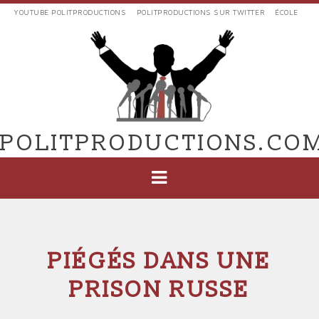
Aller
YOUTUBE POLITPRODUCTIONS
POLITPRODUCTIONS SUR TWITTER
ÉCOLE
au
LIENS
contenu
EXTERNES
principal
VERS
POLIT'PRODUCTIONS
POLITPRODUCTIONS.CO
NAVIGATION
PRINCIPALE
PIÉGÉS DANS UNE
PRISON RUSSE