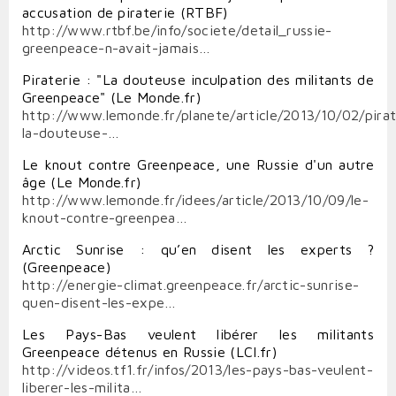
accusation de piraterie (RTBF)
http://www.rtbf.be/info/societe/detail_russie-
greenpeace-n-avait-jamais…
Piraterie : "La douteuse inculpation des militants de
Greenpeace" (Le Monde.fr)
http://www.lemonde.fr/planete/article/2013/10/02/pirat
la-douteuse-…
Le knout contre Greenpeace, une Russie d'un autre
âge (Le Monde.fr)
http://www.lemonde.fr/idees/article/2013/10/09/le-
knout-contre-greenpea…
Arctic Sunrise : qu’en disent les experts ?
(Greenpeace)
http://energie-climat.greenpeace.fr/arctic-sunrise-
quen-disent-les-expe…
Les Pays-Bas veulent libérer les militants
Greenpeace détenus en Russie (LCI.fr)
http://videos.tf1.fr/infos/2013/les-pays-bas-veulent-
liberer-les-milita…