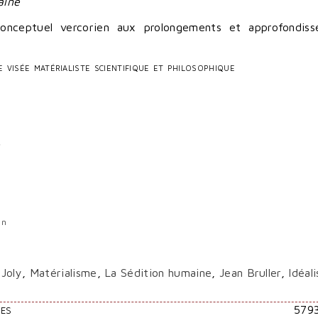
aine
conceptuel vercorien aux prolongements et approfondis
e visée matérialiste scientifique et philosophique
»
en
-Joly
,
Matérialisme
,
La Sédition humaine
,
Jean Bruller
,
Idéal
579
RES