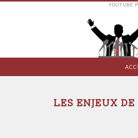
Aller
YOUTUBE P
au
LIENS
contenu
EXTER
principal
VERS
POLIT
ACC
NAVIGATION
PRINCIPALE
LES ENJEUX DE