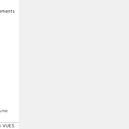
sements
isme
3 VUES