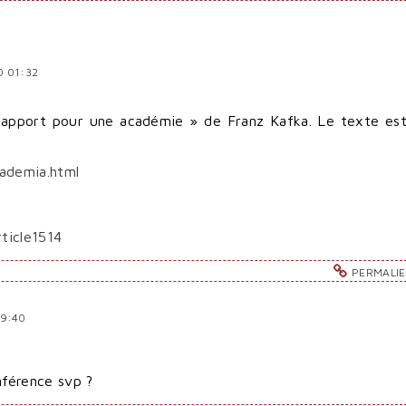
0 01:32
 « Rapport pour une académie » de Franz Kafka. Le texte es
ademia.html
ticle1514
PERMALI
09:40
nférence svp ?