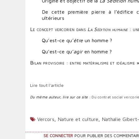
Origine et objectif de la
La Sédition hum
De cette première pierre à l’édifice 
ultérieurs
Le concept vercorien dans
La Sédition humaine
: un
Qu’est-ce qu’
être
un homme ?
Qu’est-ce qu’
agir
en homme ?
Bilan provisoire : entre matérialisme et idéalisme 
Lire tout l'article
Du même auteur, lire sur ce site :
Du contrat social vercori
Vercors
,
Nature et culture
,
Nathalie Gibert
SE CONNECTER
POUR PUBLIER DES COMMENTAI