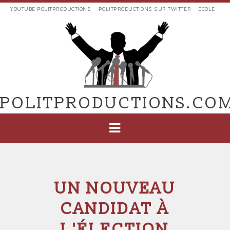
Aller
YOUTUBE POLITPRODUCTIONS
POLITPRODUCTIONS SUR TWITTER
ÉCOLE
au
LIENS
contenu
EXTERNES
principal
VERS
POLIT'PRODUCTIONS
POLITPRODUCTIONS.CO
NAVIGATION
PRINCIPALE
UN NOUVEAU
CANDIDAT À
L'ÉLECTION