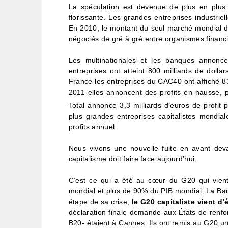
La spéculation est devenue de plus en plus 
florissante. Les grandes entreprises industri
En 2010, le montant du seul marché mondial des
négociés de gré à gré entre organismes financie
Les multinationales et les banques annonce
entreprises ont atteint 800 milliards de dol
France les entreprises du CAC40 ont affiché 8
2011 elles annoncent des profits en hausse, pl
Total annonce 3,3 milliards d’euros de profit 
plus grandes entreprises capitalistes mondiale
profits annuel.
Nous vivons une nouvelle fuite en avant deva
capitalisme doit faire face aujourd’hui.
C’est ce qui a été au cœur du G20 qui vie
mondial et plus de 90% du PIB mondial. La Banq
étape de sa crise,
le G20 capitaliste vient d’
déclaration finale demande aux États de renfo
B20- étaient à Cannes. Ils ont remis au G20 un 