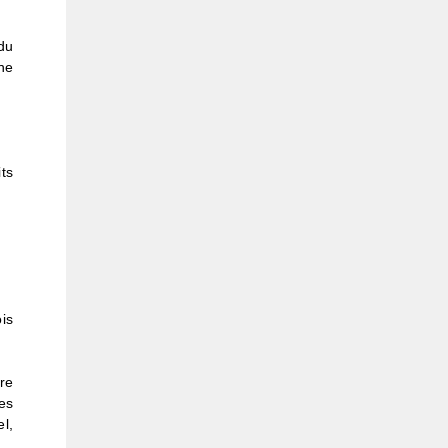
du
ne
its
is
re
es
l,