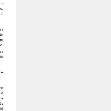
 »
e.
ts
es
En
re
e.
es
de
le
ce
le
La
és
ité