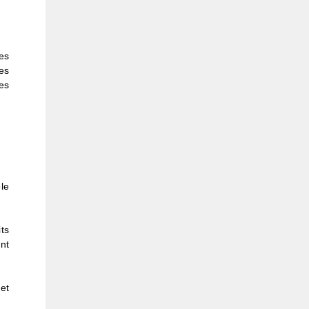
es
es
es
le
its
nt
 et