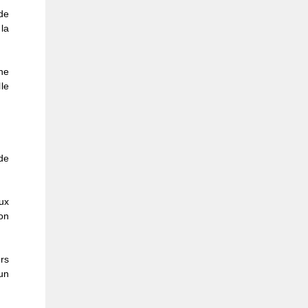
de
 la
he
le
de
ux
on
rs
’un