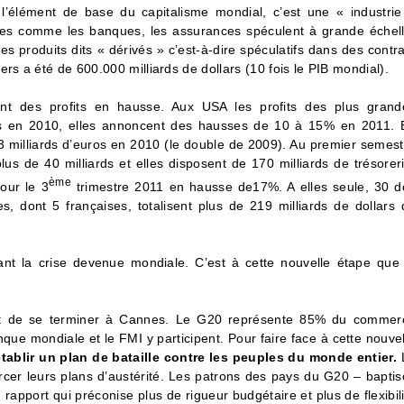
l’élément de base du capitalisme mondial, c’est une « industrie
elles comme les banques, les assurances spéculent à grande échell
 produits dits « dérivés » c’est-à-dire spéculatifs dans des contra
rs a été de 600.000 milliards de dollars (10 fois le PIB mondial).
nt des profits en hausse. Aux USA les profits des plus grand
lars en 2010, elles annoncent des hausses de 10 à 15% en 2011. 
3 milliards d’euros en 2010 (le double de 2009). Au premier semest
us de 40 milliards et elles disposent de 170 milliards de trésoreri
ème
pour le 3
trimestre 2011 en hausse de17%. A elles seule, 30 d
s, dont 5 françaises, totalisent plus de 219 milliards de dollars 
nt la crise devenue mondiale. C’est à cette nouvelle étape que 
nt de se terminer à Cannes. Le G20 représente 85% du commer
ue mondiale et le FMI y participent. Pour faire face à cette nouvel
établir un plan de bataille contre les peuples du monde entier.
rcer leurs plans d’austérité. Les patrons des pays du G20 – baptis
rapport qui préconise plus de rigueur budgétaire et plus de flexibil