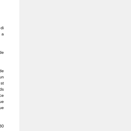
di
 a
de
de
un
st
ds
ce
ue
ue
80