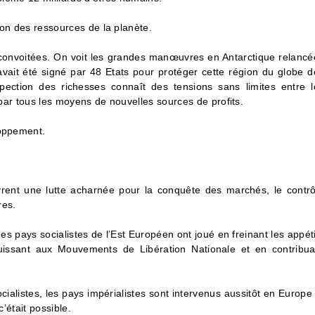
tion des ressources de la planète.
 convoitées. On voit les grandes manœuvres en Antarctique relancé
avait été signé par 48 Etats pour protéger cette région du globe d
spection des richesses connaît des tensions sans limites entre l
, par tous les moyens de nouvelles sources de profits.
loppement.
ivrent une lutte acharnée pour la conquête des marchés, le contrô
res.
des pays socialistes de l’Est Européen ont joué en freinant les appét
puissant aux Mouvements de Libération Nationale et en contribua
cialistes, les pays impérialistes sont intervenus aussitôt en Europe
c’était possible.