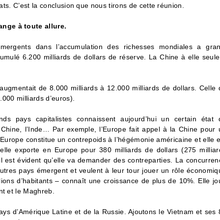
tats. C’est la conclusion que nous tirons de cette réunion.
nge à toute allure.
émergents dans l’accumulation des richesses mondiales a gran
mulé 6.200 milliards de dollars de réserve. La Chine à elle seule
ugmentait de 8.000 milliards à 12.000 milliards de dollars. Celle 
.000 milliards d’euros).
ds pays capitalistes connaissent aujourd’hui un certain état 
Chine, l’Inde… Par exemple, l’Europe fait appel à la Chine pour 
l’Europe constitue un contrepoids à l’hégémonie américaine et elle e
elle exporte en Europe pour 380 milliards de dollars (275 milliar
l est évident qu’elle va demander des contreparties. La concurren
’autres pays émergent et veulent à leur tour jouer un rôle économiq
lions d’habitants – connaît une croissance de plus de 10%. Elle jo
nt et le Maghreb.
ays d’Amérique Latine et de la Russie. Ajoutons le Vietnam et ses 