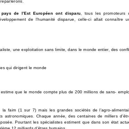
 reparlerons.
 pays de l’Est Européen ont disparu
, tous les promoteurs 
veloppement de l’humanité disparue, celle-ci allait connaître u
liste, une exploitation sans limite, dans le monde entier, des confl
les qui dirigent le monde
l) estime que le monde compte plus de 200 millions de sans- emplo
e la faim (1 sur 7) mais les grandes sociétés de l’agro-alimentai
its astronomiques. Chaque année, des centaines de milliers d’êtr
posée. Pourtant les spécialistes estiment que dans son état actue
oblème 12 milliards d’êtres humains.