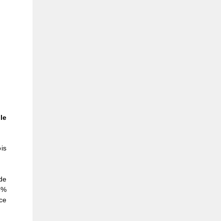
le
is
de
6%
ce