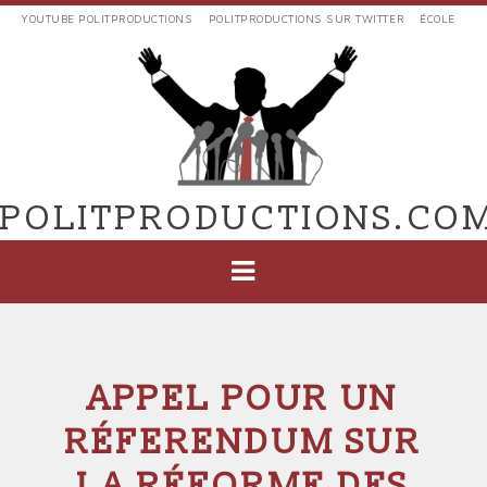
Aller
YOUTUBE POLITPRODUCTIONS
POLITPRODUCTIONS SUR TWITTER
ÉCOLE
au
LIENS
contenu
EXTERNES
principal
VERS
POLIT'PRODUCTIONS
POLITPRODUCTIONS.CO
NAVIGATION
PRINCIPALE
APPEL POUR UN
RÉFERENDUM SUR
LA RÉFORME DES