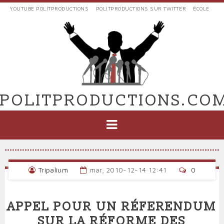
Aller
YOUTUBE POLITPRODUCTIONS
POLITPRODUCTIONS SUR TWITTER
ÉCOLE
au
LIENS
contenu
EXTERNES
principal
VERS
POLIT'PRODUCTIONS
POLITPRODUCTIONS.CO
NAVIGATION
PRINCIPALE
Tripalium
mar, 2010-12-14 12:41
0
APPEL POUR UN RÉFERENDUM
SUR LA RÉFORME DES