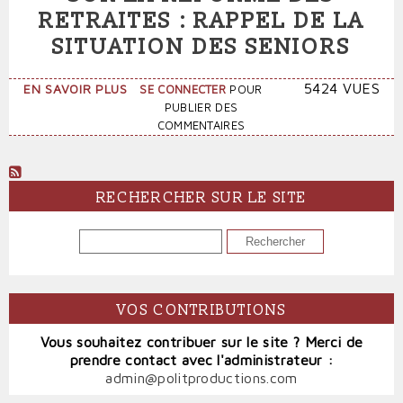
RETRAITES : RAPPEL DE LA
SITUATION DES SENIORS
SUR
5424 VUES
EN SAVOIR PLUS
SE CONNECTER
POUR
APPEL
PUBLIER DES
POUR
COMMENTAIRES
UN
RÉFERENDUM
SUR
LA
RECHERCHER SUR LE SITE
RÉFORME
DES
RECHERCHER
RETRAITES
:
RAPPEL
DE
VOS CONTRIBUTIONS
LA
SITUATION
Vous souhaitez contribuer sur le site ? Merci de
DES
prendre contact avec l'administrateur :
SENIORS
admin@politproductions.com