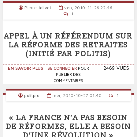
RÉFERENDUM
Pierre Jolivet
ven, 2010-11-26 22:46
SUR
1
LA
RÉFORME
DES
APPEL À UN RÉFÉRENDUM SUR
RETRAITES
:
LA RÉFORME DES RETRAITES
RAPPEL
(INITIÉ PAR POLITIS)
DE
LA
SITUATION
SUR
2469 VUES
EN SAVOIR PLUS
SE CONNECTER
POUR
DES
APPEL
PUBLIER DES
SENIORS
À
COMMENTAIRES
UN
RÉFÉRENDUM
politpro
mer, 2010-10-27 01:40
1
SUR
LA
RÉFORME
« LA FRANCE N’A PAS BESOIN
DES
RETRAITES
DE RÉFORMES, ELLE A BESOIN
(INITIÉ
D’UNE RÉVOLUTION »
PAR