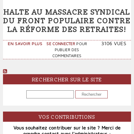
DES
HALTE AU MASSACRE SYNDICAL
RETRAITES
DU FRONT POPULAIRE CONTRE
LA RÉFORME DES RETRAITES!
SUR
3106 VUES
EN SAVOIR PLUS
SE CONNECTER
POUR
HALTE
PUBLIER DES
AU
COMMENTAIRES
MASSACRE
SYNDICAL
DU
FRONT
RECHERCHER SUR LE SITE
POPULAIRE
CONTRE
RECHERCHER
LA
RÉFORME
DES
RETRAITES!
VOS CONTRIBUTIONS
Vous souhaitez contribuer sur le site ? Merci de
prendre contact avec l'administrateur :