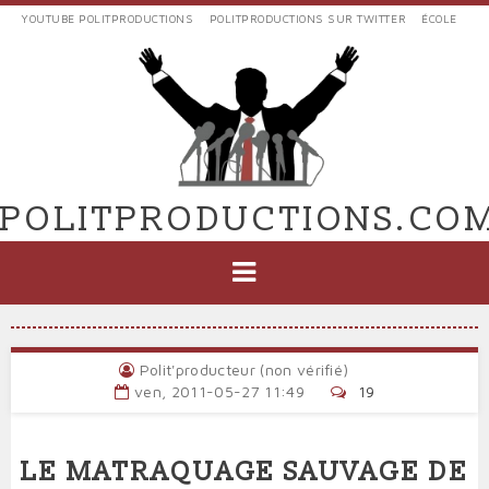
Aller
YOUTUBE POLITPRODUCTIONS
POLITPRODUCTIONS SUR TWITTER
ÉCOLE
au
LIENS
contenu
EXTERNES
principal
VERS
POLIT'PRODUCTIONS
POLITPRODUCTIONS.CO
NAVIGATION
PRINCIPALE
Polit'producteur (non vérifié)
ven, 2011-05-27 11:49
19
LE MATRAQUAGE SAUVAGE DE