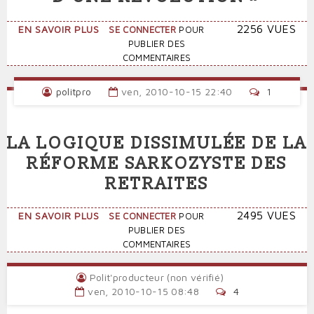
POLITIS)
SUR
2256 VUES
EN SAVOIR PLUS
SE CONNECTER
POUR
«
PUBLIER DES
LA
COMMENTAIRES
FRANCE
N’A
politpro
ven, 2010-10-15 22:40
1
PAS
BESOIN
DE
LA LOGIQUE DISSIMULÉE DE LA
RÉFORMES,
ELLE
RÉFORME SARKOZYSTE DES
A
RETRAITES
BESOIN
D’UNE
RÉVOLUTION
SUR
2495 VUES
EN SAVOIR PLUS
SE CONNECTER
POUR
»
LA
PUBLIER DES
LOGIQUE
COMMENTAIRES
DISSIMULÉE
DE
Polit'producteur (non vérifié)
LA
ven, 2010-10-15 08:48
4
RÉFORME
SARKOZYSTE