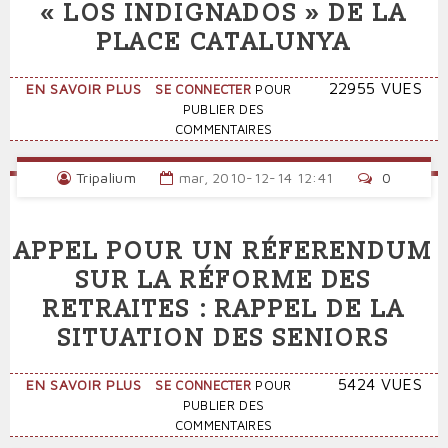
« LOS INDIGNADOS » DE LA
PLACE CATALUNYA
SUR
22955 VUES
EN SAVOIR PLUS
SE CONNECTER
POUR
LE
PUBLIER DES
MATRAQUAGE
COMMENTAIRES
SAUVAGE
DE
Tripalium
mar, 2010-12-14 12:41
0
« LOS
INDIGNADOS »
DE
APPEL POUR UN RÉFERENDUM
LA
PLACE
SUR LA RÉFORME DES
CATALUNYA
RETRAITES : RAPPEL DE LA
SITUATION DES SENIORS
SUR
5424 VUES
EN SAVOIR PLUS
SE CONNECTER
POUR
APPEL
PUBLIER DES
POUR
COMMENTAIRES
UN