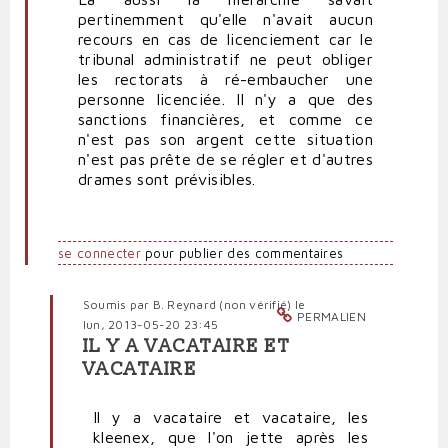
pertinemment qu'elle n'avait aucun
recours en cas de licenciement car le
tribunal administratif ne peut obliger
les rectorats à ré-embaucher une
personne licenciée. Il n'y a que des
sanctions financières, et comme ce
n'est pas son argent cette situation
n'est pas prête de se régler et d'autres
drames sont prévisibles.
se connecter
pour publier des commentaires
Soumis par
B. Reynard (non vérifié)
le
PERMALIEN
lun, 2013-05-20 23:45
IL Y A VACATAIRE ET
En
VACATAIRE
réponse
à
Il y a vacataire et vacataire, les
Les
kleenex, que l'on jette après les
profs