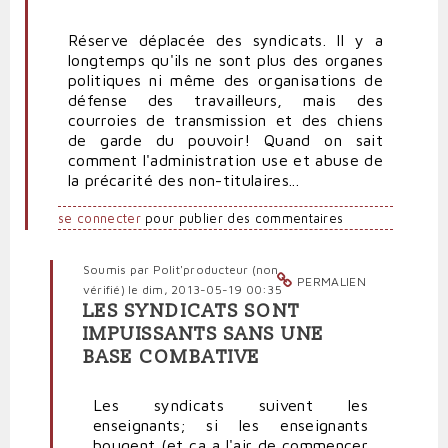
Réserve déplacée des syndicats. Il y a
longtemps qu'ils ne sont plus des organes
politiques ni même des organisations de
défense des travailleurs, mais des
courroies de transmission et des chiens
de garde du pouvoir! Quand on sait
comment l'administration use et abuse de
la précarité des non-titulaires...
se connecter
pour publier des commentaires
Soumis par
Polit'producteur (non
PERMALIEN
vérifié)
le dim, 2013-05-19 00:35
LES SYNDICATS SONT
En
IMPUISSANTS SANS UNE
réponse
BASE COMBATIVE
à
Réserve
déplacée
Les syndicats suivent les
des
enseignants; si les enseignants
syndicats
bougent (et ça a l'air de commencer