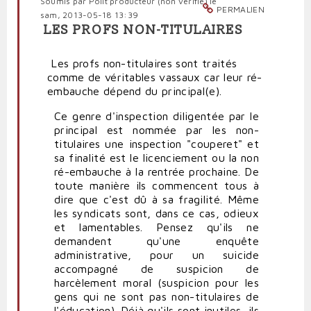
Soumis par
Polit'producteur (non vérifié)
le
PERMALIEN
sam, 2013-05-18 13:39
LES PROFS NON-TITULAIRES
Les profs non-titulaires sont traités
comme de véritables vassaux car leur ré-
embauche dépend du principal(e).
Ce genre d'inspection diligentée par le
principal est nommée par les non-
titulaires une inspection "couperet" et
sa finalité est le licenciement ou la non
ré-embauche à la rentrée prochaine. De
toute manière ils commencent tous à
dire que c'est dû à sa fragilité. Même
les syndicats sont, dans ce cas, odieux
et lamentables. Pensez qu'ils ne
demandent qu'une enquête
administrative, pour un suicide
accompagné de suspicion de
harcèlement moral (suspicion pour les
gens qui ne sont pas non-titulaires de
l'éducation). Déjà qu'ils sont inutiles, ils