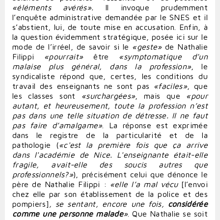
«éléments avérés».
Il invoque prudemment
l’enquête administrative demandée par le SNES et il
s’abstient, lui, de toute mise en accusation. Enfin, à
la question évidemment stratégique, posée ici sur le
mode de l’irréel, de savoir si le
«geste»
de Nathalie
Filippi
«pourrait»
être
«symptomatique d’un
malaise plus général, dans la profession»
, le
syndicaliste répond que, certes, les conditions du
travail des enseignants ne sont pas
«faciles»
, que
les classes sont
«surchargées»
, mais que
«pour
autant, et heureusement, toute la profession n’est
pas dans une telle situation de détresse. Il ne faut
pas faire d’amalgame»
. La réponse est exprimée
dans le registre de la particularité et de la
pathologie (
«c'est la première fois que ça arrive
dans l'académie de Nice. L'enseignante était-elle
fragile, avait-elle des soucis autres que
professionnels?»
), précisément celui que dénonce le
père de Nathalie Filippi :
«elle l’a mal vécu
[l’envoi
chez elle par son établissement de la police et des
pompiers]
, se sentant, encore une fois,
considérée
comme une personne malade
»
. Que Nathalie se soit