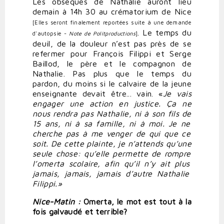
Les obsèques de Nathalie auront lieu
demain à 14h 30 au crématorium de Nice
[Elles seront finalement reportées suite à une demande
.
Le temps du
d'autopsie -
Note de Politproductions
]
deuil, de la douleur n’est pas près de se
refermer pour François Filippi et Serge
Baillod, le père et le compagnon de
Nathalie. Pas plus que le temps du
pardon, du moins si le calvaire de la jeune
enseignante devait être... vain. «
Je
vais
engager
une
action
en
justice.
Ça
ne
nous
rendra
pas
Nathalie,
ni
à son
fils
de
15
ans,
ni
à
sa
famille,
ni
à moi.
Je
ne
cherche
pas
à
me
venger
de
qui
que
ce
soit.
De
cette
plainte,
je
n’attends
qu’une
seule
chose:
qu’elle
permette de
rompre
l’omerta
scolaire,
afin
qu
’
il n
’
y
ait
plus
jamais,
jamais,
jamais
d’autre
Nathalie
Filippi.»
Nice-Matin :
Omerta,
le
mot
est
tout
à
la
fois
galvaudé
et
terrible?