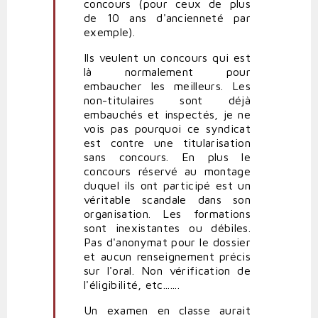
concours (pour ceux de plus
base
de 10 ans d'ancienneté par
combative
exemple).
par
Polit'producteur
Ils veulent un concours qui est
(non
là normalement pour
vérifié)
embaucher les meilleurs. Les
non-titulaires sont déjà
embauchés et inspectés, je ne
vois pas pourquoi ce syndicat
est contre une titularisation
sans concours. En plus le
concours réservé au montage
duquel ils ont participé est un
véritable scandale dans son
organisation. Les formations
sont inexistantes ou débiles.
Pas d'anonymat pour le dossier
et aucun renseignement précis
sur l'oral. Non vérification de
l'éligibilité, etc.......
Un examen en classe aurait