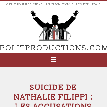
Aller
YOUTUBE POLITPRODUCTIONS
POLITPRODUCTIONS SUR TWITTER
ÉCOLE
au
LIENS
contenu
EXTERNES
principal
VERS
POLIT'PRODUCTIONS
POLITPRODUCTIONS.CO
NAVIGATION
PRINCIPALE
SUICIDE DE
NATHALIE FILIPPI :
LES ACCUSATIONS