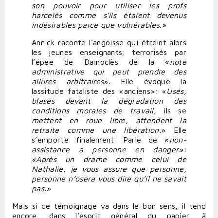
son pouvoir pour utiliser les profs
harcelés comme s’ils étaient devenus
indésirables parce que vulnérables.»
Annick raconte l’angoisse qui étreint alors
les jeunes enseignants; terrorisés par
l’épée de Damoclès de la «
note
administrative qui
peut
prendre
des
allures
arbitraires
»
.
Elle évoque la
lassitude fataliste des «anciens»: «
Usés,
blasés
devant
la
dégradation
des
conditions
morales
de
travail,
ils se
mettent
en
roue
libre,
attendent
la
retraite
comme
une
libération.
» Elle
s’emporte finalement. Parle de «
non-
assistance
à
personne
en
danger»:
«Après un drame comme celui de
Nathalie, je vous assure que personne,
personne n’osera vous dire qu’il ne savait
pas.»
Mais si ce témoignage va dans le bon sens, il tend
encore, dans l’esprit général du papier, à