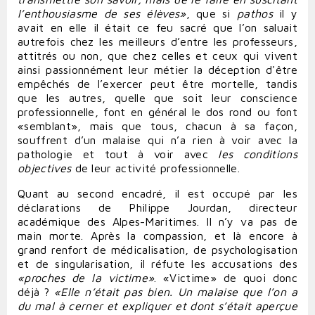
l’enthousiasme
de
ses
élèves»
, que si
pathos
il y
avait en elle il était ce feu sacré que l’on saluait
autrefois chez les meilleurs d’entre les professeurs,
attitrés ou non, que chez celles et ceux qui vivent
ainsi passionnément leur métier la déception d'être
empêchés de l’exercer peut être mortelle, tandis
que les autres, quelle que soit leur conscience
professionnelle, font en général le dos rond ou font
«semblant», mais que tous, chacun à sa façon,
souffrent d’un malaise qui n’a rien à voir avec la
pathologie et tout à voir avec
les conditions
objectives
de leur activité professionnelle.
Quant au second encadré, il est occupé par les
déclarations de Philippe Jourdan, directeur
académique des Alpes-Maritimes. Il n’y va pas de
main morte. Après la compassion, et là encore à
grand renfort de médicalisation, de psychologisation
et de singularisation, il réfute les accusations des
«proches de la victime»
. «Victime» de quoi donc
déjà ?
«Elle n’était pas bien. Un malaise que l’on a
du mal à cerner et expliquer et dont s’était aperçue