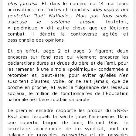
plus jamais»
. Et dans le numéro du 14 mai leurs
accusations sont fortes et franches:
«les voyous ont
peut-être “tué” Nathalie... Mais pas tous seuls.
J’accuse le système aussi».
Toutefois,
« polémique » dit autre chose que ce légitime
combat. Il dénote la controverse agitée et
passionnelle des opinions.
Et en effet, page 2 et page 3 figurent deux
encadrés sur fond rose qui viennent encadrer les
déclarations dures et drues du père et de l’ami, pour
les ramener à une simple «polémique» condamnée à
retomber et, peut-être, pour éviter qu’elles n’en
suscitent d’autres, voire, on ne sait jamais, que de
proche en proche, et avec la fulgurance des réseaux
sociaux, le million de fonctionnaires de l’Education
nationale ne libère soudain sa parole.
Le premier encadré rapporte les propos du SNES-
FSU dans lesquels la vérité joue l’arlésienne. Dans
une superbe langue de bois, Richard Ghis, le
secrétaire académique de ce syndicat, met en
balance de possibles
«ressentis»
et de possibles