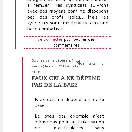
par
à remuer), les syndicats suivront
Salarié-
avec des moyens dont ne disposent
kleenex
pas des profs isolés... Mais les
(non
syndicats sont impuissants sans une
vérifié)
base combative.
se connecter
pour publier des
commentaires
Soumis par
aldébarant (non
PERMALIEN
vérifié)
le dim, 2013-05-19
14:11
FAUX CELA NE DÉPEND
En
PAS DE LA BASE
réponse
à
Faux cela ne dépend pas de la
Les
base.
syndicats
sont
Le snes par exemple n'est
impuissants
même pas pour la titularisation
sans
des non-titulaires sans
une