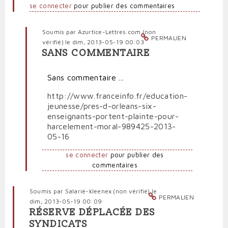
se connecter
pour publier des commentaires
Soumis par
Azurtice-Lettres.com (non
PERMALIEN
vérifié)
le dim, 2013-05-19 00:03
SANS COMMENTAIRE
En
réponse
Sans commentaire ...
à
Terrible
http://www.franceinfo.fr/education-
situation
jeunesse/pres-d-orleans-six-
des
enseignants-portent-plainte-pour-
professeurs
harcelement-moral-989425-2013-
précaires
05-16
par
Polit'producteur
se connecter
pour publier des
(non
commentaires
vérifié)
Soumis par
Salarié-kleenex (non vérifié)
le
PERMALIEN
dim, 2013-05-19 00:09
RÉSERVE DÉPLACÉE DES
SYNDICATS