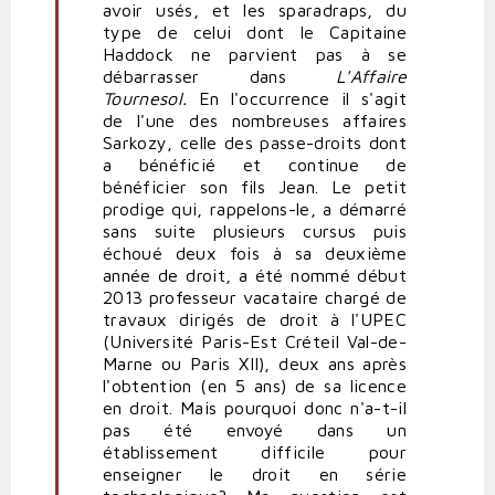
avoir usés, et les sparadraps, du
non-
type de celui dont le Capitaine
titulaires
Haddock ne parvient pas à se
par
débarrasser dans
L'Affaire
Polit'producteur
Tournesol.
En l'occurrence il s'agit
(non
de l'une des nombreuses affaires
vérifié)
Sarkozy, celle des passe-droits dont
a bénéficié et continue de
bénéficier son fils Jean. Le petit
prodige qui, rappelons-le, a démarré
sans suite plusieurs cursus puis
échoué deux fois à sa deuxième
année de droit, a été nommé début
2013 professeur vacataire chargé de
travaux dirigés de droit à l'UPEC
(Université Paris-Est Créteil Val-de-
Marne ou Paris XII), deux ans après
l'obtention (en 5 ans) de sa licence
en droit. Mais pourquoi donc n'a-t-il
pas été envoyé dans un
établissement difficile pour
enseigner le droit en série