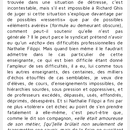
trouvée dans une situation de détresse, c’est
incontestable, mais s’il est impossible à Richard Ghis
de juger si cette situation s’explique davantage par
de possibles «ressentis» que par de possibles
«éléments avérés» (formule au demeurant obscure),
comment peut-il soutenir qu'elle n’est pas
générale ? Il le peut parce le syndicat prétend n’avoir
eu qu’un
«écho»
des difficultés professionnelles de
Nathalie Filippi. Mais quand bien même il le faudrait
admettre dans le cas particulier de cette
enseignante, ce qui est bien difficile étant donné
l’ampleur de ses difficultés, il a eu, lui comme tous
les autres enseignants, des centaines, des milliers
d’échos étouffés de cas semblables, je veux dire
d’élèves, de cours, d’enseignements impossibles, de
hiérarchies sourdes, sous pression et oppressives, et
de professeurs excédés, dépassés, usés, effondrés,
déprimés, désespérés. Et si Nathalie Filippi a fini par
ne plus «tolérer» cet échec au point de s'en prendre
fatalement à elle-même, c’est peut-être que,
comme le dit son compagnon,
«elle
était
amoureuse
de
son
métier,
[qu’]
elle
brûlait
non
seulement
de
transmettre
son
savoir,
mais
de
le faire
en
suscitant