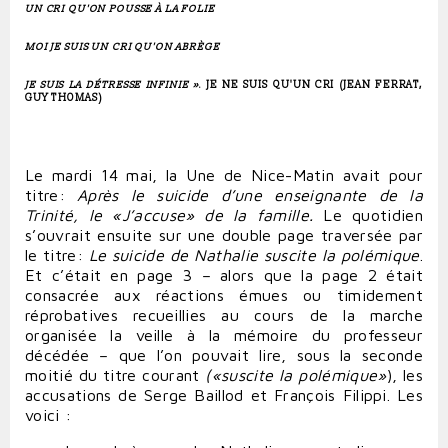
UN CRI QU'ON POUSSE À LA FOLIE
MOI JE SUIS UN CRI QU'ON ABRÈGE
JE SUIS LA DÉTRESSE INFINIE
»
. JE NE SUIS QU'UN CRI (JEAN FERRAT,
GUY THOMAS)
Le mardi 14 mai, la Une de Nice-Matin avait pour
titre:
Après le suicide d’une enseignante de la
Trinité, le «J’accuse» de la famille.
Le quotidien
s’ouvrait ensuite sur une double page traversée par
le titre:
Le suicide de Nathalie suscite la polémique
.
Et c’était en page 3 – alors que la page 2 était
consacrée aux réactions émues ou timidement
réprobatives recueillies au cours de la marche
organisée la veille à la mémoire du professeur
décédée – que l’on pouvait lire, sous la seconde
moitié du titre courant
(«suscite la polémique»
), les
accusations de Serge Baillod et François Filippi. Les
voici :