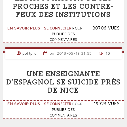
PROCHES ET LES CONTRE-
FEUX DES INSTITUTIONS
SUR
30706 VUES
EN SAVOIR PLUS
SE CONNECTER
POUR
SUICIDE
PUBLIER DES
DE
COMMENTAIRES
NATHALIE
FILIPPI
politpro
lun, 2013-05-13 21:55
10
:
LES
ACCUSATIONS
UNE ENSEIGNANTE
DE
SES
D’ESPAGNOL SE SUICIDE PRÈS
PROCHES
DE NICE
ET
LES
CONTRE-
SUR
19923 VUES
EN SAVOIR PLUS
SE CONNECTER
POUR
FEUX
UNE
PUBLIER DES
DES
ENSEIGNANTE
COMMENTAIRES
INSTITUTIONS
D’ESPAGNOL
SE