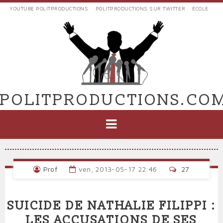
Aller
YOUTUBE POLITPRODUCTIONS
POLITPRODUCTIONS SUR TWITTER
ÉCOLE
au
LIENS
contenu
EXTERNES
principal
VERS
POLIT'PRODUCTIONS
POLITPRODUCTIONS.CO
NAVIGATION
PRINCIPALE
Prof
ven, 2013-05-17 22:46
27
SUICIDE DE NATHALIE FILIPPI :
LES ACCUSATIONS DE SES