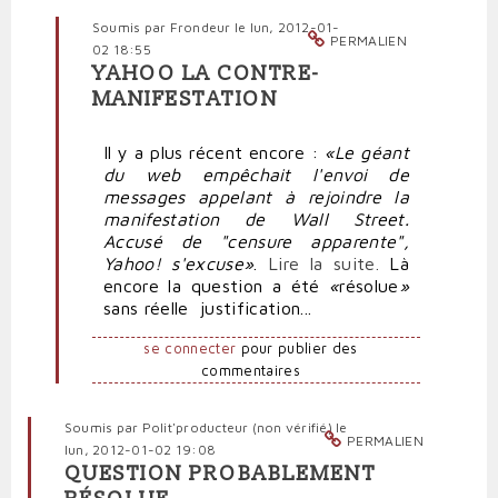
Soumis par
Frondeur
le lun, 2012-01-
PERMALIEN
02 18:55
YAHOO LA CONTRE-
En
MANIFESTATION
réponse
à
Il y a plus récent encore :
«Le géant
Yahoo
du web empêchait l'envoi de
a
messages appelant à rejoindre la
bel
manifestation de Wall Street.
et
Accusé de "censure apparente",
bien
Yahoo! s'excuse»
.
Lire la suite.
Là
«la
encore la question a été
«
résolue
»
réputation
sans réelle justification...
d'un
censeur»
se connecter
pour publier des
par
commentaires
Polit'producteur
(non
vérifié)
Soumis par
Polit'producteur (non vérifié)
le
PERMALIEN
lun, 2012-01-02 19:08
QUESTION PROBABLEMENT