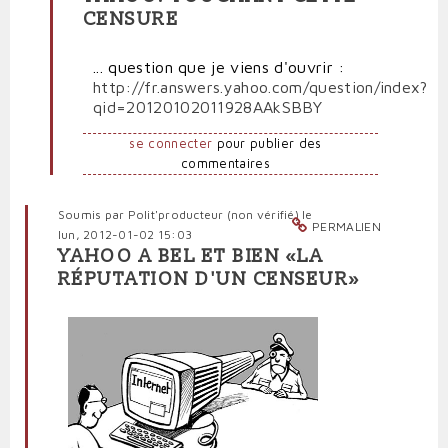
réponse
CENSURE
à
Nietzsche
censuré
... question que je viens d'ouvrir :
sur
http://fr.answers.yahoo.com/question/index?
Yahoo!
qid=20120102011928AAkSBBY
par
Polit'producteur
se connecter
pour publier des
(non
commentaires
vérifié)
Soumis par
Polit'producteur (non vérifié)
le
PERMALIEN
lun, 2012-01-02 15:03
YAHOO A BEL ET BIEN «LA
RÉPUTATION D'UN CENSEUR»