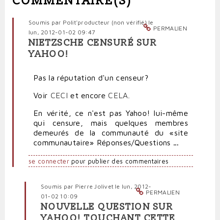
COMMENTAIRE(S)
Soumis par
Polit'producteur (non vérifié)
le
PERMALIEN
lun, 2012-01-02 09:47
NIETZSCHE CENSURÉ SUR
YAHOO!
Pas la réputation d'un censeur?
Voir
CECI
et encore
CELA
.
En vérité, ce n'est pas Yahoo! lui-même
qui censure, mais quelques membres
demeurés de la communauté
du
«
site
communautaire
»
Réponses/Questions
...
se connecter
pour publier des commentaires
Soumis par
Pierre Jolivet
le lun, 2012-
PERMALIEN
01-02 10:09
NOUVELLE QUESTION SUR
En
YAHOO! TOUCHANT CETTE