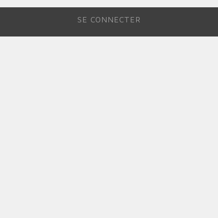
SE CONNECTER
MENU
DU
COMPTE
DE
L'UTILISATEUR