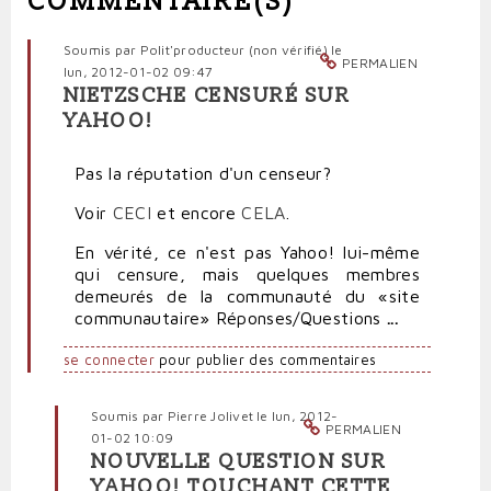
COMMENTAIRE(S)
Soumis par
Polit'producteur (non vérifié)
le
PERMALIEN
lun, 2012-01-02 09:47
NIETZSCHE CENSURÉ SUR
YAHOO!
Pas la réputation d'un censeur?
Voir
CECI
et encore
CELA
.
En vérité, ce n'est pas Yahoo! lui-même
qui censure, mais quelques membres
demeurés de la communauté
du
«
site
communautaire
»
Réponses/Questions
...
se connecter
pour publier des commentaires
Soumis par
Pierre Jolivet
le lun, 2012-
PERMALIEN
01-02 10:09
NOUVELLE QUESTION SUR
En
YAHOO! TOUCHANT CETTE