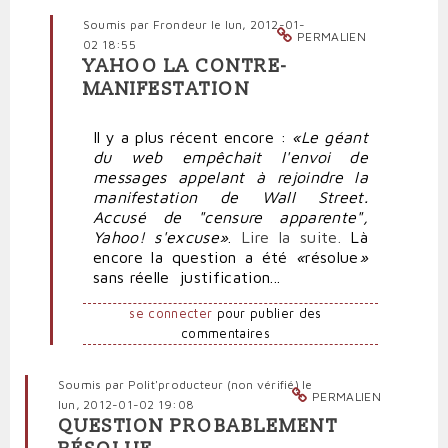
Soumis par
Frondeur
le lun, 2012-01-
PERMALIEN
02 18:55
YAHOO LA CONTRE-
En
MANIFESTATION
réponse
à
Il y a plus récent encore :
«Le géant
Yahoo
du web empêchait l'envoi de
a
messages appelant à rejoindre la
bel
manifestation de Wall Street.
et
Accusé de "censure apparente",
bien
Yahoo! s'excuse»
.
Lire la suite.
Là
«la
encore la question a été
«
résolue
»
réputation
sans réelle justification...
d'un
censeur»
se connecter
pour publier des
par
commentaires
Polit'producteur
(non
vérifié)
Soumis par
Polit'producteur (non vérifié)
le
PERMALIEN
lun, 2012-01-02 19:08
QUESTION PROBABLEMENT