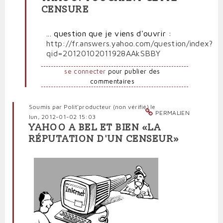
réponse
CENSURE
à
Nietzsche
censuré
... question que je viens d'ouvrir :
sur
http://fr.answers.yahoo.com/question/index?
Yahoo!
qid=20120102011928AAkSBBY
par
Polit'producteur
se connecter
pour publier des
(non
commentaires
vérifié)
Soumis par
Polit'producteur (non vérifié)
le
PERMALIEN
lun, 2012-01-02 15:03
YAHOO A BEL ET BIEN «LA
RÉPUTATION D'UN CENSEUR»