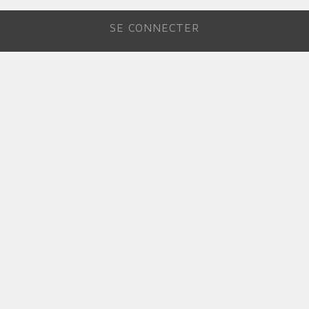
SE CONNECTER
MENU
DU
COMPTE
DE
L'UTILISATEUR