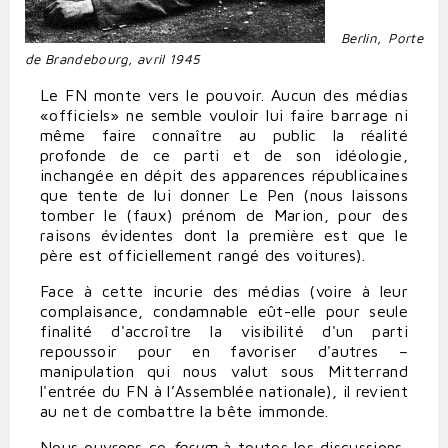
Berlin, Porte
de Brandebourg, avril 1945
Le FN monte vers le pouvoir. Aucun des médias
«officiels» ne semble vouloir lui faire barrage ni
même faire connaître au public la réalité
profonde de ce parti et de son idéologie,
inchangée en dépit des apparences républicaines
que tente de lui donner Le Pen (nous laissons
tomber le (faux) prénom de Marion, pour des
raisons évidentes dont la première est que le
père est officiellement rangé des voitures).
Face à cette incurie des médias (voire à leur
complaisance, condamnable eût-elle pour seule
finalité d'accroître la visibilité d'un parti
repoussoir pour en favoriser d'autres –
manipulation qui nous valut sous Mitterrand
l'entrée du FN à l’Assemblée nationale), il revient
au net de combattre la bête immonde.
Nous ouvrons ce
forum
à toutes les discussions,