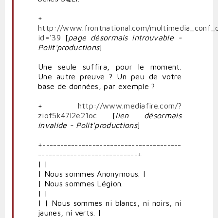
+
http://www.frontnational.com/multimedia_conf_d
id='39
[
page
désormais introuvable -
Polit'productions
]
Une seule suffira, pour le moment.
Une autre preuve ? Un peu de votre
base de données, par exemple ?
+
http://www.mediafire.com/?
ziof5k47l2e21oc
[
lien désormais
invalide - Polit'productions
]
+---------------------------------------
----------------------------+
| |
| Nous sommes Anonymous. |
| Nous sommes Légion.
| |
| | Nous sommes ni blancs, ni noirs, ni
jaunes, ni verts. |