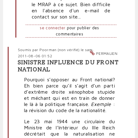
le MRAP à ce sujet. Bien difficile
de
en l'absence d'un e-mail de
haine
contact sur son site...
par
Polit'producteur
se connecter
pour publier des
(non
commentaires
vérifié)
Soumis par
Poorman (non vérifié)
le sam,
PERMALIEN
2011-08-06 01:52
SINISTRE INFLUENCE DU FRONT
NATIONAL
Pourquoi s’opposer au Front national?
Eh bien parce qu’il s’agit d’un parti
d’extrême droite xénophobe stupide
et méchant qui est en train de donner
le là à la politique française.
Exemple
:
la révision du code de la nationalité.
Le 23 mai 1944 une circulaire du
Ministre de l’Intérieur du IIIe Reich
décrétait que la naturalisation ne