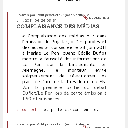
commentaires
Soumis par
Polit'producteur (non vérifié)
le
PERMALIEN
dim, 2011-06-26 09:31
COMPLAISANCE DES MÉDIAS
« Complaisance des médias » : dans
l'émission de Pujadas, « Des paroles et
des actes », consacrée le 23 juin 2011
à Marine Le Pen, quand Cécile Duflot
montre la fausseté des informations de
Le Pen sur la binationalité en
Allemagne, le monteur évite
soigneusement de sélectionner les
plans de face de la Présidente du FN.
Voir la première partie du débat
Duflot/Le Pen lors de cette émission à
1'50 et suivantes
.
se connecter
pour publier des commentaires
Soumis par
Polit'producteur (non vérifié)
le
PERMALIEN