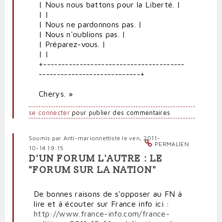
| Nous nous battons pour la Liberté. |
| |
| Nous ne pardonnons pas. |
| Nous n'oublions pas. |
| Préparez-vous. |
| |
+---------------------------------------
----------------------------+
Cherys. »
se connecter
pour publier des commentaires
Soumis par
Anti-marionnettiste
le ven, 2011-
PERMALIEN
10-14 19:15
D'UN FORUM L'AUTRE : LE
"FORUM SUR LA NATION"
De bonnes raisons de s'opposer au FN à
lire et à écouter sur France info ici :
http://www.france-info.com/france-