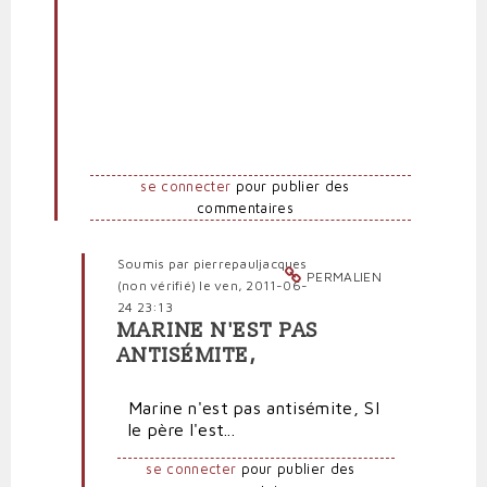
par
Anti-
marionnettiste
(non
vérifié)
se connecter
pour publier des
commentaires
Soumis par
pierrepauljacques
PERMALIEN
(non vérifié)
le ven, 2011-06-
24 23:13
MARINE N'EST PAS
En
ANTISÉMITE,
réponse
à
Marine n'est pas antisémite, SI
De
le père l'est...
"véritables
nazis",
se connecter
pour publier des
Hanin