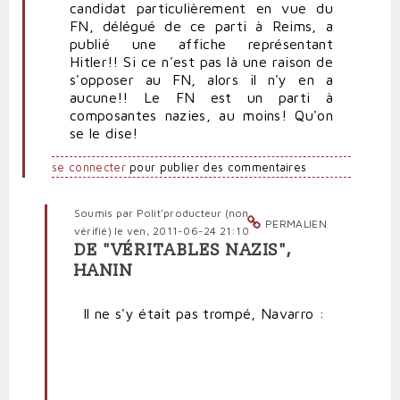
candidat particulièrement en vue du
FN, délégué de ce parti à Reims, a
publié une affiche représentant
Hitler!! Si ce n'est pas là une raison de
s'opposer au FN, alors il n'y en a
aucune!! Le FN est un parti à
composantes nazies, au moins! Qu'on
se le dise!
se connecter
pour publier des commentaires
Soumis par
Polit'producteur (non
PERMALIEN
vérifié)
le ven, 2011-06-24 21:10
DE "VÉRITABLES NAZIS",
En
HANIN
réponse
à
Il ne s'y était pas trompé, Navarro :
Un
parti
à
composantes
nazies