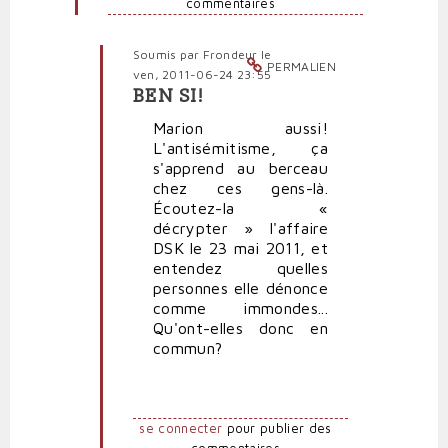
commentaires
par
Polit'producteur
(non
Soumis par
Frondeur
le
vérifié)
PERMALIEN
ven, 2011-06-24 23:55
BEN SI!
En
réponse
Marion aussi!
à
L'antisémitisme, ça
Marine
s'apprend au berceau
n'est
chez ces gens-là.
pas
Écoutez-la «
antisémite,
décrypter » l'affaire
par
DSK le 23 mai 2011, et
pierrepauljacques
entendez quelles
(non
personnes elle dénonce
vérifié)
comme immondes...
Qu'ont-elles donc en
commun?
se connecter
pour publier des