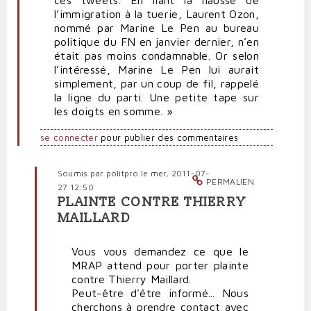
ces tweets. En liant la hausse de
l’immigration à la tuerie, Laurent Ozon,
nommé par Marine Le Pen au bureau
politique du FN en janvier dernier, n’en
était pas moins condamnable. Or selon
l’intéressé, Marine Le Pen lui aurait
simplement, par un coup de fil, rappelé
la ligne du parti. Une petite tape sur
les doigts en somme. »
se connecter
pour publier des commentaires
Soumis par
politpro
le mer, 2011-07-
PERMALIEN
27 12:50
PLAINTE CONTRE THIERRY
En
MAILLARD
réponse
à
Vous vous demandez ce que le
Le
MRAP attend pour porter plainte
FN
contre Thierry Maillard.
est
Peut-être d'être informé... Nous
un
cherchons à prendre contact avec
catalyseur