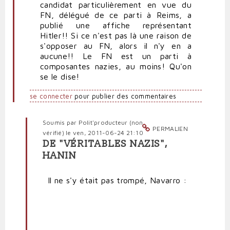
candidat particulièrement en vue du
FN, délégué de ce parti à Reims, a
publié une affiche représentant
Hitler!! Si ce n'est pas là une raison de
s'opposer au FN, alors il n'y en a
aucune!! Le FN est un parti à
composantes nazies, au moins! Qu'on
se le dise!
se connecter
pour publier des commentaires
Soumis par
Polit'producteur (non
PERMALIEN
vérifié)
le ven, 2011-06-24 21:10
DE "VÉRITABLES NAZIS",
En
HANIN
réponse
à
Il ne s'y était pas trompé, Navarro :
Un
parti
à
composantes
nazies