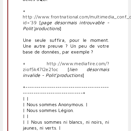
+
http://www.frontnational.com/multimedia_conf_d
id='39
[
page
désormais introuvable -
Polit'productions
]
Une seule suffira, pour le moment.
Une autre preuve ? Un peu de votre
base de données, par exemple ?
+
http://www.mediafire.com/?
ziof5k47l2e21oc
[
lien désormais
invalide - Polit'productions
]
+---------------------------------------
----------------------------+
| |
| Nous sommes Anonymous. |
| Nous sommes Légion.
| |
| | Nous sommes ni blancs, ni noirs, ni
jaunes, ni verts. |