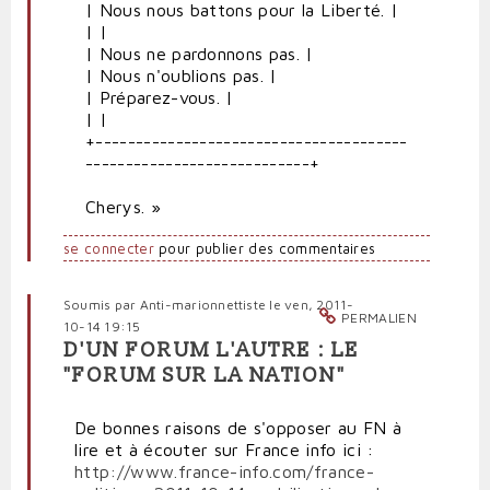
| Nous nous battons pour la Liberté. |
| |
| Nous ne pardonnons pas. |
| Nous n'oublions pas. |
| Préparez-vous. |
| |
+---------------------------------------
----------------------------+
Cherys. »
se connecter
pour publier des commentaires
Soumis par
Anti-marionnettiste
le ven, 2011-
PERMALIEN
10-14 19:15
D'UN FORUM L'AUTRE : LE
"FORUM SUR LA NATION"
De bonnes raisons de s'opposer au FN à
lire et à écouter sur France info ici :
http://www.france-info.com/france-