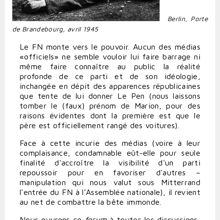
Berlin, Porte
de Brandebourg, avril 1945
Le FN monte vers le pouvoir. Aucun des médias
«officiels» ne semble vouloir lui faire barrage ni
même faire connaître au public la réalité
profonde de ce parti et de son idéologie,
inchangée en dépit des apparences républicaines
que tente de lui donner Le Pen (nous laissons
tomber le (faux) prénom de Marion, pour des
raisons évidentes dont la première est que le
père est officiellement rangé des voitures).
Face à cette incurie des médias (voire à leur
complaisance, condamnable eût-elle pour seule
finalité d'accroître la visibilité d'un parti
repoussoir pour en favoriser d'autres –
manipulation qui nous valut sous Mitterrand
l'entrée du FN à l’Assemblée nationale), il revient
au net de combattre la bête immonde.
Nous ouvrons ce
forum
à toutes les discussions,