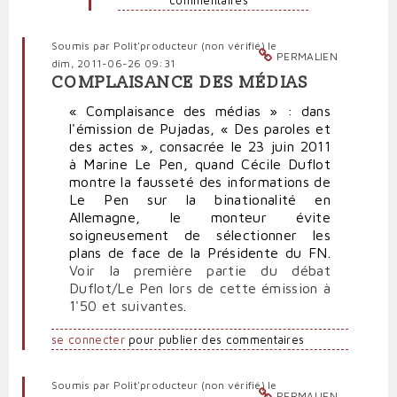
commentaires
Soumis par
Polit'producteur (non vérifié)
le
PERMALIEN
dim, 2011-06-26 09:31
COMPLAISANCE DES MÉDIAS
« Complaisance des médias » : dans
l'émission de Pujadas, « Des paroles et
des actes », consacrée le 23 juin 2011
à Marine Le Pen, quand Cécile Duflot
montre la fausseté des informations de
Le Pen sur la binationalité en
Allemagne, le monteur évite
soigneusement de sélectionner les
plans de face de la Présidente du FN.
Voir la première partie du débat
Duflot/Le Pen lors de cette émission à
1'50 et suivantes
.
se connecter
pour publier des commentaires
Soumis par
Polit'producteur (non vérifié)
le
PERMALIEN