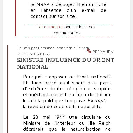
le MRAP à ce sujet. Bien difficile
de
en l'absence d'un e-mail de
haine
contact sur son site...
par
Polit'producteur
se connecter
pour publier des
(non
commentaires
vérifié)
Soumis par
Poorman (non vérifié)
le sam,
PERMALIEN
2011-08-06 01:52
SINISTRE INFLUENCE DU FRONT
NATIONAL
Pourquoi s’opposer au Front national?
Eh bien parce qu’il s’agit d’un parti
d’extrême droite xénophobe stupide
et méchant qui est en train de donner
le là à la politique française.
Exemple
:
la révision du code de la nationalité.
Le 23 mai 1944 une circulaire du
Ministre de l’Intérieur du IIIe Reich
décrétait que la naturalisation ne