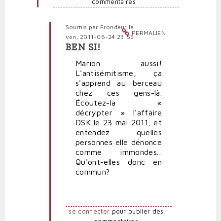
commentaires
par
Polit'producteur
(non
Soumis par
Frondeur
le
vérifié)
PERMALIEN
ven, 2011-06-24 23:55
BEN SI!
En
réponse
Marion aussi!
à
L'antisémitisme, ça
Marine
s'apprend au berceau
n'est
chez ces gens-là.
pas
Écoutez-la «
antisémite,
décrypter » l'affaire
par
DSK le 23 mai 2011, et
pierrepauljacques
entendez quelles
(non
personnes elle dénonce
vérifié)
comme immondes...
Qu'ont-elles donc en
commun?
se connecter
pour publier des