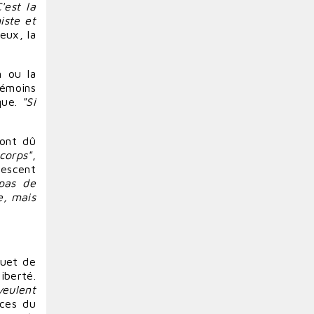
C'est la
iste et
eux, la
n
ou la
témoins
que.
"Si
 ont dû
corps"
,
lescent
 pas de
e
, mais
quet de
iberté.
veulent
nces
du