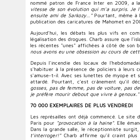
nommé patron de
France
Inter en 2009, a la
vitesse de son évolution qui m'a surpris. Je 
ensuite ami de Sarkozy…"
Pourtant, même à l
publication des caricatures de Mahomet en 200
Aujourd'hui, les
débats
les plus vifs en comi
légalisation des
drogues
. Charb assure que l'is
les récentes "unes" affichées à côté de son 
nous avons eu une obsession au cours de cett
Depuis l'incendie des locaux de l'hebdomadai
s'
habituer
à la présence de policiers à leurs 
s'amuse-t-il. Avec ses lunettes de myope et so
attardé. Pourtant, c'est crânement qu'il déc
gosses, pas de femme, pas de
voiture
, pas d
je préfère
mourir
debout que
vivre
à genoux."
70 000 EXEMPLAIRES DE PLUS VENDREDI
Les représailles ont déjà commencé. Le site
Paris pour
"provocation à la haine"
. Elle éma
Dans la grande salle, le réceptionniste surg
t'interroger!"
Charb affirme qu'il craint plus 