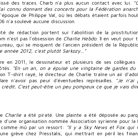
issé des traces. Charb n'a plus aucun contact avec lui.
"
l'ai connu donnant des concerts pour la Fédération anarch
'époque de Philippe Val, où
les débats
étaient parfois houl
6 n'a soulevé aucune discussion.
té de rédaction portent sur l'abolition de la
prostitutio
lam n'est pas l'obsession de
Charlie Hebdo
. Il en veut pour 
bureau, qui se moquent de l'ancien président de la Républi
e année 2012, c'est plutôt Sarkozy…"
re en 2011, le dessinateur et plusieurs de ses collègues
côtés.
"En un an, on a épuisé une vingtaine de gardes du 
n T-shirt rayé, le directeur de Charlie traîne un air d'ado
lare n'
avoir
pas peur d'éventuelles représailles.
"Je n'ai
e crédit. C'est peut-être un peu pompeux ce que je vais
dir
 de
Charlie
a été piraté. Une plainte a été déposée au par
ne d'une organisation nommée Association syrienne pour la l
it, comme mû par un ressort:
"Il y a
Sky News
et Fox qui 
une grève chez Presstalis, qui mettrait en péril les
fina