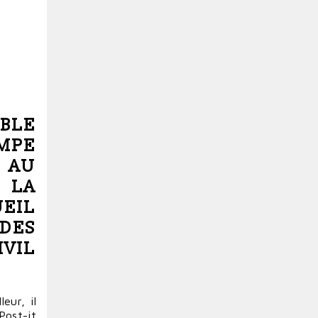
MBLE
AMPE
, AU
 LA
UEIL
DES
IVIL
eur, il
 Post-it