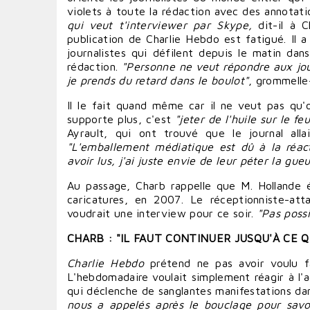
violets à toute la rédaction avec des annotati
qui veut t'
interviewer
par Skype,
dit-il à C
publication de Charlie Hebdo est fatigué. Il 
journalistes qui défilent depuis le matin dan
rédaction.
"Personne ne veut
répondre
aux jou
je prends du retard dans le boulot"
, grommelle-
Il le fait quand même car il ne veut pas qu
supporte plus, c'est
"jeter de l'huile sur le feu
Ayrault
, qui ont trouvé que le journal alla
"L'emballement médiatique est dû à la réa
avoir
lus, j'ai juste envie de leur
péter
la gueu
Au passage, Charb rappelle que M. Hollande
caricatures, en 2007. Le réceptionniste-at
voudrait une interview pour ce soir.
"Pas possi
CHARB : "IL FAUT
CONTINUER
JUSQU'À CE Q
Charlie Hebdo
prétend ne pas
avoir
voulu
f
L'hebdomadaire voulait simplement
réagir
à l'a
qui déclenche de sanglantes manifestations d
nous a appelés après le bouclage pour
savo