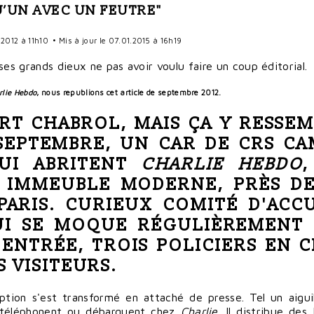
’UN AVEC UN FEUTRE"
2012 à 11h10
• Mis à jour le 07.01.2015 à 16h19
rlie Hebdo
, nous republions cet article de septembre 2012.
RT CHABROL
, MAIS ÇA Y RESSE
SEPTEMBRE, UN CAR DE CRS C
UI ABRITENT
CHARLIE HEBDO
 IMMEUBLE MODERNE, PRÈS DE
PARIS
. CURIEUX COMITÉ D'ACC
UI SE MOQUE RÉGULIÈREMENT 
'ENTRÉE, TROIS POLICIERS EN C
S VISITEURS.
tion s'est transformé en attaché de presse. Tel un aiguill
 téléphonent ou débarquent chez
Charlie
. Il distribue des