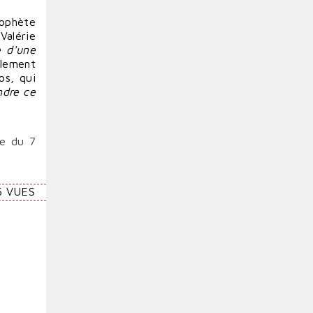
rophète
Valérie
e d'une
alement
s, qui
ndre ce
re du 7
6 VUES