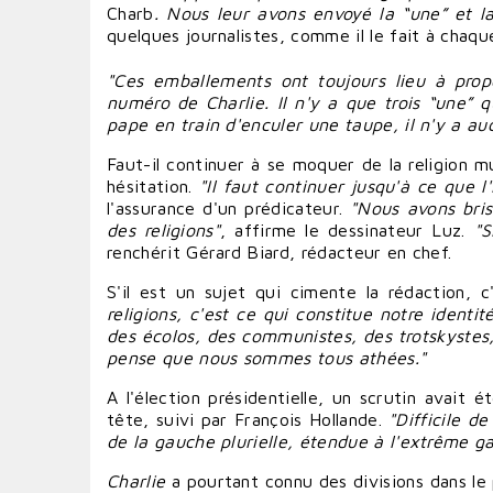
Charb
. Nous leur avons envoyé la “une” et l
quelques journalistes, comme il le fait à chaq
"Ces emballements ont toujours lieu à pro
numéro de Charlie. Il n'y a que trois “une” q
pape
en train d'
enculer
une taupe, il n'y a au
Faut-il
continuer
à se
moquer
de la religion m
hésitation.
"Il faut
continuer
jusqu'à ce que l'
l'assurance d'un prédicateur.
"Nous avons bris
des
religions
"
, affirme le dessinateur Luz.
"S
renchérit
Gérard Biard
, rédacteur en chef.
S'il est un sujet qui cimente la rédaction, c'
religions, c'est ce qui constitue notre identit
des écolos, des communistes, des trotskystes, d
pense que nous sommes tous athées."
A l'élection présidentielle, un scrutin avait 
tête, suivi par
François Hollande
.
"Difficile d
de la gauche plurielle, étendue à l'extrême g
Charlie
a pourtant connu des divisions dans le