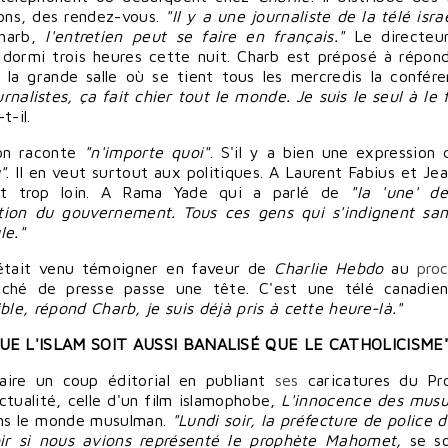
ons, des rendez-
vous
.
"Il y a une journaliste de la télé isr
harb,
l'entretien peut se
faire
en français."
Le directeur
a dormi trois heures cette nuit. Charb est préposé à
répon
s la grande salle où se tient tous les mercredis la confér
rnalistes, ça fait
chier
tout le monde. Je suis le seul à le
t-il.
'on raconte
"n'importe quoi"
. S'il y a bien une expression q
"
. Il en veut surtout aux politiques. A
Laurent Fabius
et
Je
it trop loin. A
Rama Yade
qui a parlé de
"la 'une' de
ction du gouvernement. Tous ces
gens
qui s'indignent sa
le."
 était venu
témoigner
en faveur de
Charlie Hebdo
au
pro
taché de presse passe une tête. C'est une télé canadie
ble, répond Charb, je suis déjà pris à cette heure-là."
UE L'
ISLAM
SOIT AUSSI BANALISÉ QUE LE
CATHOLICISME
aire
un coup éditorial en publiant
ses
caricatures du Pr
ctualité, celle d'un film islamophobe,
L'innocence des mus
ans le monde musulman.
"Lundi soir, la préfecture de
police
d
ir
si nous avions représenté le prophète Mahomet,
se s