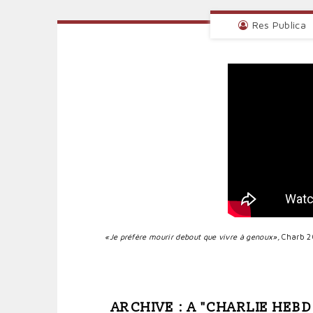
Res Publica
«
Je préfère mourir debout que vivre à genoux
»,
Charb 2
ARCHIVE : A "CHARLIE HEBD