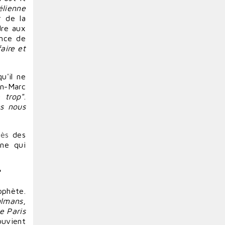
aélienne
 de la
dre
aux
ence de
faire
et
u'il ne
an-Marc
 trop"
.
ns nous
cès
des
nne qui
"
ophète.
ulmans
,
e Paris
ouvient