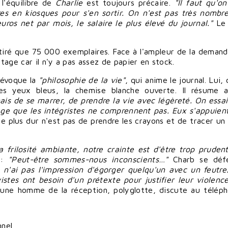
 l'équilibre de
Charlie
est toujours pré
caire
.
"Il faut qu'o
es en kiosques pour s'en
sortir
. On n'est pas très nombr
os net par mois, le salaire le plus élevé du journal."
Le 
 tiré que 75 000 exemplaires. Face à l'ampleur de la demande
age car il n'y a pas assez de papier en stock.
, évoque la
"philosophie de la vie"
, qui anime le journal. Lui, 
es yeux bleus, la chemise blanche ouverte. Il résume a
ais de se
marrer
, de
prendre
la vie avec légèreté. On essai
ge que les intégristes ne comprennent pas. Eux s'appuient
le plus dur n'est pas de
prendre
les crayons et de
tracer
un 
a frilosité ambiante, notre crainte est d'
être
trop prudent
e:
"Peut-être sommes-nous inconscients…"
Charb se déf
 n'ai pas l'impression d'
égorger
quelqu'un avec un feutre
istes ont besoin d'un prétexte pour
justifier
leur violence,
jeune homme de la réception, polyglotte, discute au télép
nnel