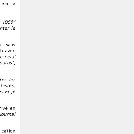
-mail à
e
e 1058
nter
le
i, sans
rb avec
e celui
outus"
,
tes les
histes,
. Et je
rivé en
journal
lication