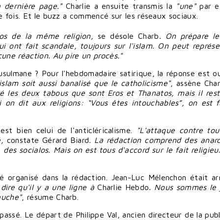
a dernière page."
Charlie a ensuite transmis la
"une"
par e
ue fois. Et le buzz a commencé sur les
réseaux sociaux
.
pos de la même religion,
se désole Charb
. On prépare l
ui ont fait scandale, toujours sur l'islam. On peut
représe
cune réaction. Au pire un procès."
usulmane ? Pour l'hebdomadaire satirique, la réponse est ou
islam soit aussi banalisé que le catholicisme"
, assène Cha
é les deux tabous que sont Eros et Thanatos, mais il rest
i on dit aux religions: “Vous êtes intouchables”, on est f
est bien celui de l'anticléricalisme.
"L'attaque contre tou
é,
constate Gérard Biard
. La rédaction comprend des anarc
es socialos. Mais on est tous d'accord sur le fait religieux
été organisé dans la rédaction.
Jean-Luc Mélenchon
était ar
e
dire
qu'il y a une ligne à
Charlie Hebdo
. Nous sommes le 
auche"
, résume Charb.
 passé. Le départ de
Philippe Val
, ancien directeur de la pub