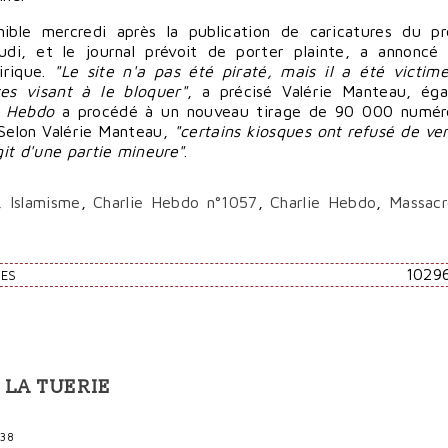
ible mercredi après la publication de caricatures du p
di, et le journal prévoit de porter plainte, a annoncé 
irique.
"Le site n'a pas été piraté, mais il a été victim
es visant à le bloquer"
, a précisé Valérie Manteau, ég
e Hebdo
a procédé à un nouveau tirage de 90 000 numéro
 Selon Valérie Manteau,
"certains kiosques ont refusé de ve
git d'une partie mineure"
.
,
Islamisme
,
Charlie Hebdo n°1057
,
Charlie Hebdo
,
Massac
1029
RES
3
 LA TUERIE
:38