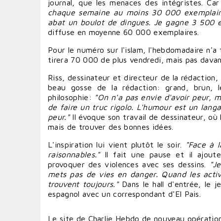
journal, que les menaces des intégristes. Car
chaque semaine au moins 30 000 exemplair
abat un boulot de dingues. Je gagne 3 500 eur
diffuse en moyenne 60 000 exemplaires.
Pour le numéro sur l'islam, l'hebdomadaire n'a
tirera 70 000 de plus vendredi, mais pas davant
Riss, dessinateur et directeur de la rédaction
beau gosse de la rédaction: grand, brun, l
philosophie:
"On n'a pas envie d'
avoir
peur, m
de
faire
un truc rigolo. L'humour est un langa
peur."
Il évoque son travail de dessinateur, où 
mais de
trouver
des bonnes
idées
.
L'inspiration lui vient plutôt le soir.
"Face à l
raisonnables."
Il fait une pause et il ajout
provoquer
des violences avec ses dessins.
"Je
mets pas de vies en danger. Quand les activ
trouvent toujours."
Dans le hall d'entrée, le 
espagnol avec un correspondant d'El Pais.
Le site de Charlie Hebdo de nouveau opératio