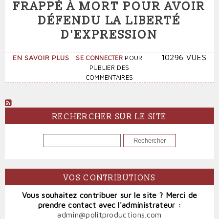
FRAPPÉ À MORT POUR AVOIR
DÉFENDU LA LIBERTÉ
D'EXPRESSION
SUR
10296 VUES
EN SAVOIR PLUS
SE CONNECTER
POUR
HOMMAGE
PUBLIER DES
À
COMMENTAIRES
CHARLIE
HEBDO
FRAPPÉ
À
RECHERCHER SUR LE SITE
MORT
POUR
RECHERCHER
AVOIR
DÉFENDU
LA
LIBERTÉ
VOS CONTRIBUTIONS
D'EXPRESSION
Vous souhaitez contribuer sur le site ? Merci de
prendre contact avec l'administrateur :
admin@politproductions.com