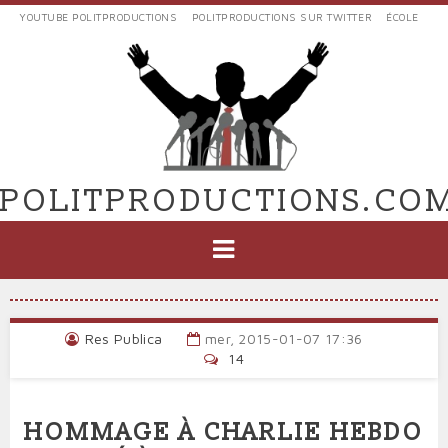
Aller
YOUTUBE POLITPRODUCTIONS
POLITPRODUCTIONS SUR TWITTER
ÉCOLE
au
LIENS
contenu
EXTERNES
principal
VERS
POLIT'PRODUCTIONS
POLITPRODUCTIONS.CO
NAVIGATION
PRINCIPALE
Res Publica
mer, 2015-01-07 17:36
14
HOMMAGE À CHARLIE HEBDO