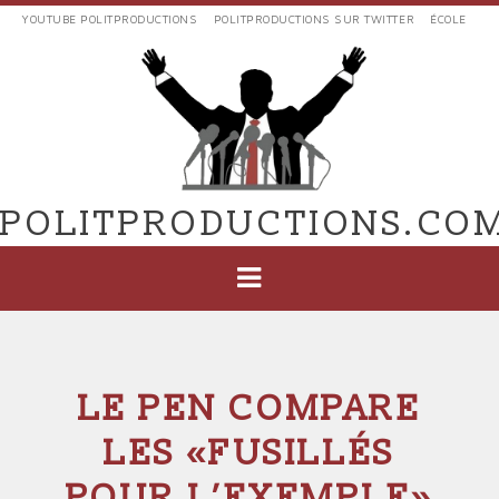
Aller
YOUTUBE POLITPRODUCTIONS
POLITPRODUCTIONS SUR TWITTER
ÉCOLE
au
LIENS
contenu
EXTERNES
principal
VERS
POLIT'PRODUCTIONS
POLITPRODUCTIONS.CO
NAVIGATION
PRINCIPALE
LE PEN COMPARE
LES «FUSILLÉS
POUR L’EXEMPLE»