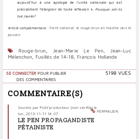
aujourd’hui à une apologie de l’unité nationale qui est
précisément l’éteignoir de toute réflexion »,
Pourquoi ont-ils
tué Jaurès?
Article complémentaire :
Front national: le rouge-brun en marche vers le
pouvoir
Rouge-brun
,
Jean-Marie Le Pen
,
Jean-Luc
Mélenchon
,
Fusillés de 14-18
,
François Hollande
5198 VUES
SE CONNECTER
POUR PUBLIER
DES COMMENTAIRES
COMMENTAIRE(S)
Soumis par
Polit'producteur (non vérifié)
le
PERMALIEN
lun, 2013-11-11 14:07
LE PEN PROPAGANDISTE
PÉTAINISTE