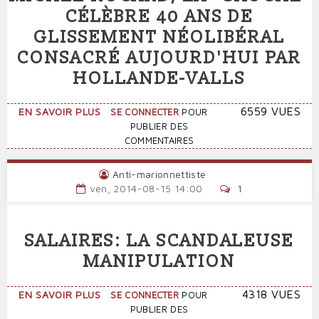
CÉLÈBRE 40 ANS DE
GLISSEMENT NÉOLIBÉRAL
CONSACRÉ AUJOURD'HUI PAR
HOLLANDE-VALLS
SUR
6559 VUES
EN SAVOIR PLUS
SE CONNECTER
POUR
EN
PUBLIER DES
ENCENSANT
COMMENTAIRES
LE
DÉFUNT
Anti-marionnettiste
MICHEL
ven, 2014-08-15 14:00
1
ROCARD,
LA
"GAUCHE"
SALAIRES: LA SCANDALEUSE
CÉLÈBRE
40
MANIPULATION
ANS
DE
SUR
4318 VUES
EN SAVOIR PLUS
SE CONNECTER
POUR
GLISSEMENT
SALAIRES:
PUBLIER DES
NÉOLIBÉRAL