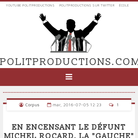
Aller
YOUTUBE POLITPRODUCTIONS
POLITPRODUCTIONS SUR TWITTER
ÉCOLE
au
LIENS
contenu
EXTERNES
principal
VERS
POLIT'PRODUCTIONS
POLITPRODUCTIONS.CO
NAVIGATION
PRINCIPALE
Corpus
mar, 2016-07-05 12:23
1
EN ENCENSANT LE DÉFUNT
MICHEL ROCARD, LA "GAUCHE"