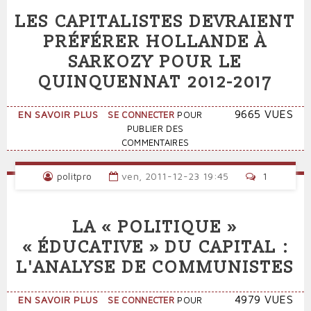
LES CAPITALISTES DEVRAIENT
PRÉFÉRER HOLLANDE À
SARKOZY POUR LE
QUINQUENNAT 2012-2017
SUR
9665 VUES
EN SAVOIR PLUS
SE CONNECTER
POUR
LES
PUBLIER DES
CAPITALISTES
COMMENTAIRES
DEVRAIENT
PRÉFÉRER
politpro
ven, 2011-12-23 19:45
1
HOLLANDE
À
SARKOZY
LA « POLITIQUE »
POUR
LE
« ÉDUCATIVE » DU CAPITAL :
QUINQUENNAT
L'ANALYSE DE COMMUNISTES
2012-
2017
SUR
4979 VUES
EN SAVOIR PLUS
SE CONNECTER
POUR