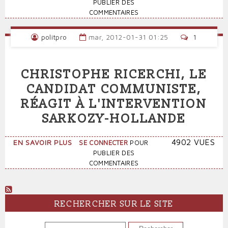
LA
PUBLIER DES
«
COMMENTAIRES
POLITIQUE »
« ÉDUCATIVE »
politpro
mar, 2012-01-31 01:25
1
DU
CAPITAL
:
CHRISTOPHE RICERCHI, LE
L'ANALYSE
DE
CANDIDAT COMMUNISTE,
COMMUNISTES
RÉAGIT À L'INTERVENTION
SARKOZY-HOLLANDE
SUR
4902 VUES
EN SAVOIR PLUS
SE CONNECTER
POUR
CHRISTOPHE
PUBLIER DES
RICERCHI,
COMMENTAIRES
LE
CANDIDAT
COMMUNISTE,
RÉAGIT
RECHERCHER SUR LE SITE
À
L'INTERVENTION
RECHERCHER