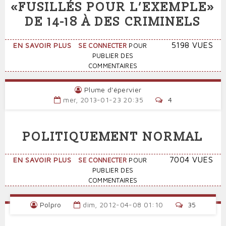
2014
«FUSILLÉS POUR L’EXEMPLE»
:
DE 14-18 À DES CRIMINELS
L'ESSENTIEL
SUR
5198 VUES
EN SAVOIR PLUS
SE CONNECTER
POUR
LE
PUBLIER DES
PEN
COMMENTAIRES
COMPARE
LES
Plume d'épervier
«FUSILLÉS
mer, 2013-01-23 20:35
4
POUR
L’EXEMPLE»
DE
POLITIQUEMENT NORMAL
14-
18
À
SUR
7004 VUES
EN SAVOIR PLUS
SE CONNECTER
POUR
DES
POLITIQUEMENT
PUBLIER DES
CRIMINELS
NORMAL
COMMENTAIRES
Polpro
dim, 2012-04-08 01:10
35