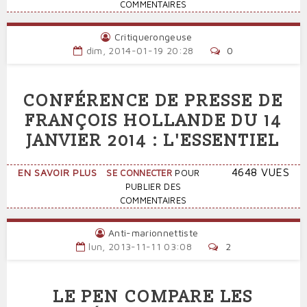
LA
COMMENTAIRES
CONSACRÉ
SCANDALEUSE
AUJOURD'HUI
MANIPULATION
PAR
Critiquerongeuse
HOLLANDE-
dim, 2014-01-19 20:28
0
VALLS
CONFÉRENCE DE PRESSE DE
FRANÇOIS HOLLANDE DU 14
JANVIER 2014 : L'ESSENTIEL
SUR
4648 VUES
EN SAVOIR PLUS
SE CONNECTER
POUR
CONFÉRENCE
PUBLIER DES
DE
COMMENTAIRES
PRESSE
DE
Anti-marionnettiste
FRANÇOIS
lun, 2013-11-11 03:08
2
HOLLANDE
DU
14
LE PEN COMPARE LES
JANVIER