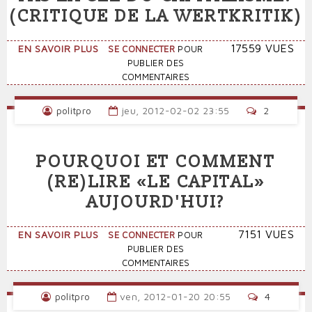
(CRITIQUE DE LA WERTKRITIK)
SUR
17559 VUES
EN SAVOIR PLUS
SE CONNECTER
POUR
LE
PUBLIER DES
TRAVAIL
COMMENTAIRES
EST-
IL
politpro
jeu, 2012-02-02 23:55
2
OU
N'EST-
IL
POURQUOI ET COMMENT
PAS
LA
(RE)LIRE «LE CAPITAL»
CLÉ
AUJOURD'HUI?
DU
CAPITALISME?
(CRITIQUE
SUR
7151 VUES
EN SAVOIR PLUS
SE CONNECTER
POUR
DE
POURQUOI
PUBLIER DES
LA
ET
COMMENTAIRES
WERTKRITIK)
COMMENT
(RE)LIRE
politpro
ven, 2012-01-20 20:55
4
«LE