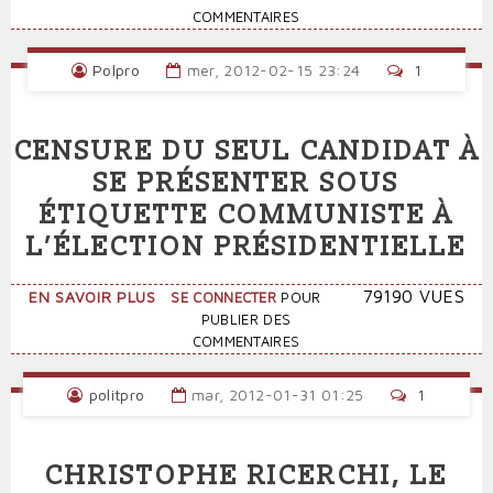
ET
COMMENTAIRES
L'ÉNIGME
DE
Polpro
mer, 2012-02-15 23:24
1
LA
PRODUCTION
(GÉRARD
CENSURE DU SEUL CANDIDAT À
GRANEL)
SE PRÉSENTER SOUS
ÉTIQUETTE COMMUNISTE À
L’ÉLECTION PRÉSIDENTIELLE
SUR
79190 VUES
EN SAVOIR PLUS
SE CONNECTER
POUR
CENSURE
PUBLIER DES
DU
COMMENTAIRES
SEUL
CANDIDAT
politpro
mar, 2012-01-31 01:25
1
À
SE
PRÉSENTER
CHRISTOPHE RICERCHI, LE
SOUS