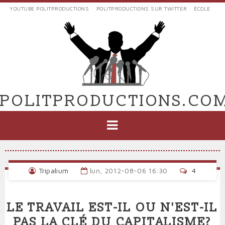
Aller
YOUTUBE POLITPRODUCTIONS
POLITPRODUCTIONS SUR TWITTER
ÉCOLE
au
LIENS
contenu
EXTERNES
principal
VERS
POLIT'PRODUCTIONS
POLITPRODUCTIONS.CO
NAVIGATION
PRINCIPALE
Tripalium
lun, 2012-08-06 16:30
4
LE TRAVAIL EST-IL OU N'EST-IL
PAS LA CLÉ DU CAPITALISME?