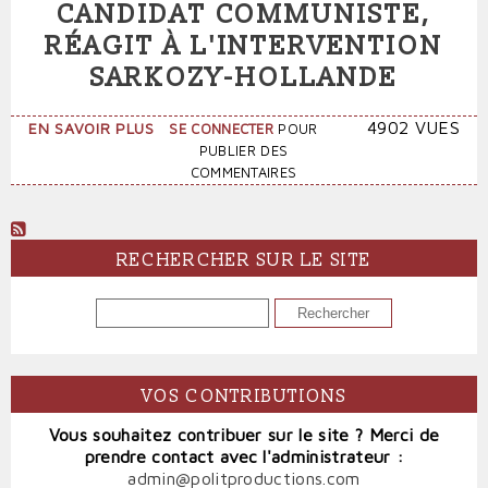
ÉTIQUETTE
CANDIDAT COMMUNISTE,
COMMUNISTE
RÉAGIT À L'INTERVENTION
À
L’ÉLECTION
SARKOZY-HOLLANDE
PRÉSIDENTIELLE
SUR
4902 VUES
EN SAVOIR PLUS
SE CONNECTER
POUR
CHRISTOPHE
PUBLIER DES
RICERCHI,
COMMENTAIRES
LE
CANDIDAT
COMMUNISTE,
RÉAGIT
RECHERCHER SUR LE SITE
À
L'INTERVENTION
RECHERCHER
SARKOZY-
HOLLANDE
VOS CONTRIBUTIONS
Vous souhaitez contribuer sur le site ? Merci de
prendre contact avec l'administrateur :
admin@politproductions.com