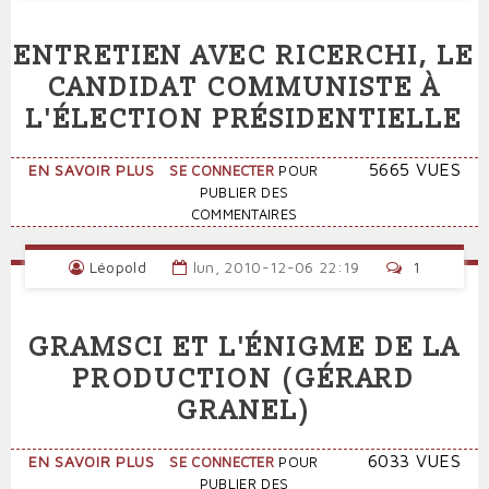
CAPITAL»
AUJOURD'HUI?
ENTRETIEN AVEC RICERCHI, LE
CANDIDAT COMMUNISTE À
L'ÉLECTION PRÉSIDENTIELLE
SUR
5665 VUES
EN SAVOIR PLUS
SE CONNECTER
POUR
ENTRETIEN
PUBLIER DES
AVEC
COMMENTAIRES
RICERCHI,
LE
Léopold
lun, 2010-12-06 22:19
1
CANDIDAT
COMMUNISTE
À
GRAMSCI ET L'ÉNIGME DE LA
L'ÉLECTION
PRÉSIDENTIELLE
PRODUCTION (GÉRARD
GRANEL)
SUR
6033 VUES
EN SAVOIR PLUS
SE CONNECTER
POUR
GRAMSCI
PUBLIER DES