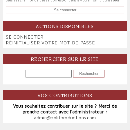
Saisissez le mot de passe correspondant à votre nom d'utilisateur.
ACTIONS DISPONIBLES
PRIMARY
SE CONNECTER
(ONGLET
TABS
RÉINITIALISER VOTRE MOT DE PASSE
ACTIF)
RECHERCHER SUR LE SITE
RECHERCHER
VOS CONTRIBUTIONS
Vous souhaitez contribuer sur le site ? Merci de
prendre contact avec l'administrateur :
admin@politproductions.com