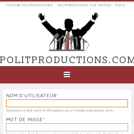
Aller
YOUTUBE POLITPRODUCTIONS
POLITPRODUCTIONS SUR TWITTER
ÉCOLE
au
LIENS
contenu
EXTERNES
principal
VERS
POLIT'PRODUCTIONS
POLITPRODUCTIONS.CO
NAVIGATION
PRINCIPALE
NOM D'UTILISATEUR
Saisissez votre nom d'utilisateur pour Politproductions.com.
MOT DE PASSE