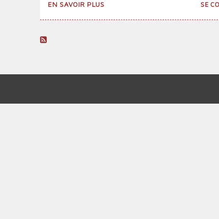
SUR
EN SAVOIR PLUS
SE C
À
POITIERS
LES
INSPECTIONS
PÉDAGOGIQUES
DES
PROFS
DE
PHILO
MENU
SE
DU
FONT
DORÉNAVANT
COMPTE
PAR
DE
LA
POLICE
L'UTILISATEUR