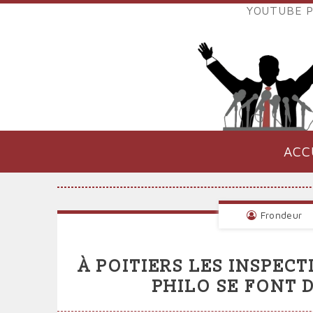
Aller
YOUTUBE P
au
LIENS
contenu
EXTER
principal
VERS
POLIT
ACC
NAVIGATION
PRINCIPALE
Frondeur
À POITIERS LES INSPEC
PHILO SE FONT 