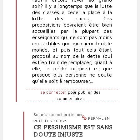
soir? il y a longtemps que la lutte
tout
des classes a cédé la place à la
ça
lutte des places... Ces
en
propositions devraient être bien
l'air
accueillies par la plupart des
par
enseignants qui ne sont pas moins
Polit'producteur
corruptibles que monsieur tout le
(non
monde, et puis tout cela étant
vérifié)
proposé au nom de la dette (qui
est en train de remplacer, quant à
elle, le péché originel) et que
presque plus personne ne doute
qu'elle soit à rembourser...
se connecter
pour publier des
commentaires
Soumis par
politpro
le mer,
PERMALIEN
2011-11-23 09:29
CE PESSIMISME EST SANS
En
DOUTE INJUSTE
réponse