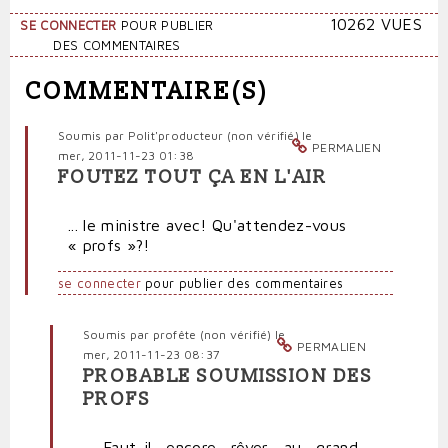
10262 VUES
SE CONNECTER
POUR PUBLIER
DES COMMENTAIRES
COMMENTAIRE(S)
Soumis par
Polit'producteur (non vérifié)
le
PERMALIEN
mer, 2011-11-23 01:38
FOUTEZ TOUT ÇA EN L'AIR
... le ministre avec! Qu'attendez-vous
« profs »?!
se connecter
pour publier des commentaires
Soumis par
profête (non vérifié)
le
PERMALIEN
mer, 2011-11-23 08:37
PROBABLE SOUMISSION DES
En
PROFS
réponse
à
Faut-il encore rêver au grand
Foutez