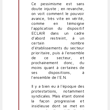
à
Ce pessimisme est sans
Probable
doute injuste ; en revanche,
soumission
on voit comment le pouvoir
des
avance, très vite en vérité,
profs
comme en témoigne
par
l'application du dispositif
profête
ECLAIR dans un cadre
(non
d'abord restreint, à un
vérifié)
certain nombre
d'établissements du secteur
prioritaire, puis à l'ensemble
de ce secteur, et
prochainement donc, du
moins quant à certaines de
ses dispositions, à
l'ensemble de l'E.N.
Il y a bien eu à l'époque des
protestations, notamment
syndicales. Mais étant donné
la façon progressive et
insidieuse dont se met en