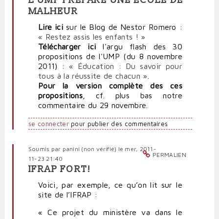
L'UMP PRÉPARE UNE ÉCOLE DE
MALHEUR
Lire ici
sur le Blog de Nestor Romero :
« Restez assis les enfants ! »
Télécharger ici
l'argu flash des 30
propositions de l'UMP (du 8 novembre
2011) :
« Éducation : Du savoir pour
tous à la réussite de chacun »
.
Pour la version complète des ces
propositions
, cf. plus bas notre
commentaire du 29 novembre.
se connecter
pour publier des commentaires
Soumis par
panini (non vérifié)
le mer, 2011-
PERMALIEN
11-23 21:40
IFRAP FORT!
Voici, par exemple, ce qu’on lit sur le
site de l’IFRAP :
« Ce projet du ministère va dans le