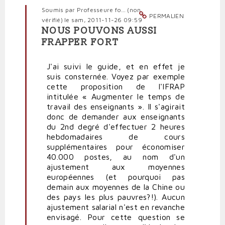
Soumis par
Professeure fo… (non
PERMALIEN
vérifié)
le sam, 2011-11-26 09:59
NOUS POUVONS AUSSI
En
FRAPPER FORT
réponse
à
J'ai suivi le guide, et en effet je
IFRAP
suis consternée. Voyez par exemple
fort!
cette proposition de l'IFRAP
par
intitulée « Augmenter le temps de
panini
travail des enseignants ». Il s'agirait
(non
donc de demander aux enseignants
vérifié)
du 2nd degré d'effectuer 2 heures
hebdomadaires de cours
supplémentaires pour économiser
40.000 postes, au nom d'un
ajustement aux moyennes
européennes (et pourquoi pas
demain aux moyennes de la Chine ou
des pays les plus pauvres?!). Aucun
ajustement salarial n'est en revanche
envisagé. Pour cette question se