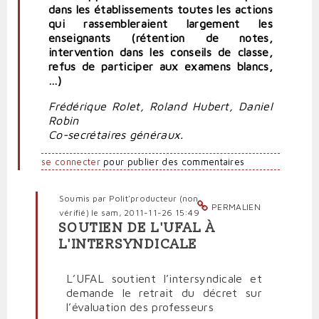
dans les établissements toutes les actions
qui rassembleraient largement les
enseignants (rétention de notes,
intervention dans les conseils de classe,
refus de participer aux examens blancs,
…)
Frédérique Rolet, Roland Hubert, Daniel
Robin
Co-secrétaires généraux.
se connecter
pour publier des commentaires
Soumis par
Polit'producteur (non
PERMALIEN
vérifié)
le sam, 2011-11-26 15:49
SOUTIEN DE L'UFAL À
En
L'INTERSYNDICALE
réponse
à
L’UFAL soutient l’intersyndicale et
Évaluation
demande le retrait du décret sur
des
l’évaluation des professeurs
personnels