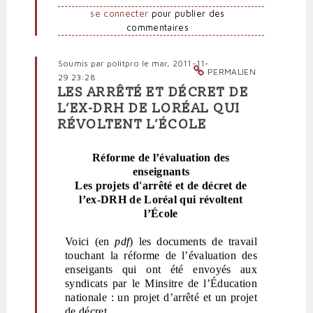
par
se connecter
pour publier des
Snes
commentaires
national
(non
vérifié)
Soumis par
politpro
le mar, 2011-11-
PERMALIEN
29 23:28
LES ARRÊTÉ ET DÉCRET DE
En
L’EX-DRH DE LORÉAL QUI
réponse
RÉVOLTENT L’ÉCOLE
à
Évaluation
des
Réforme de l’évaluation des
personnels
enseignants
par
Les projets d'arrêté et de décret de
Snes
l’ex-DRH de Loréal qui révoltent
national
l’École
(non
vérifié)
Voici (en
pdf
) les documents de travail
touchant la réforme de l’évaluation des
enseigants qui ont été envoyés aux
syndicats par le Minsitre de l’Éducation
nationale : un projet d’arrêté et un projet
de
décret.