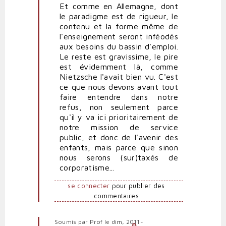
Et comme en Allemagne, dont
Nous
le paradigme est de rigueur, le
pouvons
contenu et la forme même de
aussi
l'enseignement seront inféodés
frapper
aux besoins du bassin d'emploi.
fort
Le reste est gravissime, le pire
par
est évidemment là, comme
Professeure
Nietzsche l'avait bien vu. C'est
fo…
ce que nous devons avant tout
(non
faire entendre dans notre
vérifié)
refus, non seulement parce
qu'il y va ici prioritairement de
notre mission de service
public, et donc de l'avenir des
enfants, mais parce que sinon
nous serons (sur)taxés de
corporatisme...
se connecter
pour publier des
commentaires
Soumis par
Prof
le dim, 2011-