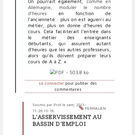
On pourrait également,
comme en
Allemagne, moduler le nombre
d’heures
en fonction de
l’ancienneté : plus on est aguerri au
métier, plus on donne d’heures de
cours. Cela faciliterait l’entrée dans
le métier des enseignants
débutants, qui assurent autant
d’heures que les autres professeurs,
alors qu’ils doivent préparer leurs
cours de A à Z. »
se connecter
pour publier des
commentaires
Soumis par
Prof
le sam, 2011-
PERMALIEN
11-26 10:16
L'ASSERVISSEMENT AU
En
BASSIN D'EMPLOI
réponse
à