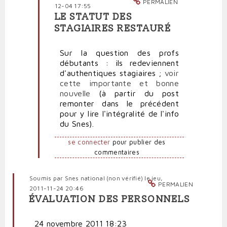
PERMALIEN
12-04 17:55
LE STATUT DES
En
STAGIAIRES RESTAURÉ
réponse
à
Sur la question des profs
Nous
débutants : ils redeviennent
pouvons
d'authentiques stagiaires ;
voir
aussi
cette importante et bonne
frapper
nouvelle
(à partir du post
fort
remonter dans le précédent
par
pour y lire l'intégralité de l'info
Professeure
du Snes).
fo…
(non
se connecter
pour publier des
vérifié)
commentaires
Soumis par
Snes national (non vérifié)
le jeu,
PERMALIEN
2011-11-24 20:46
ÉVALUATION DES PERSONNELS
24 novembre 2011 18:23