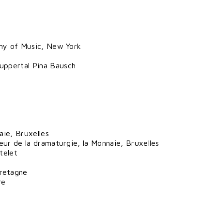
emy of Music, New York
uppertal Pina Bausch
aie, Bruxelles
eur de la dramaturgie, la Monnaie, Bruxelles
telet
s
retagne
re