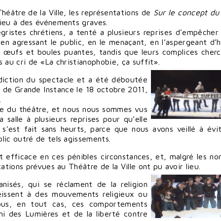
héâtre de la Ville, les représentations de
Sur le concept du
ieu à des événements graves.
égristes chrétiens, a tenté a plusieurs reprises d’empêcher 
 en agressant le public, en le menaçant, en l’aspergeant d’h
t œufs et boules puantes, tandis que leurs complices cher
 au cri de «La christianophobie, ça suffit».
rdiction du spectacle et a été déboutée
l de Grande Instance le 18 octobre 2011,
.
rée du théâtre, et nous nous sommes vus
la salle à plusieurs reprises pour qu’elle
s’est fait sans heurts, parce que nous avons veillé à évi
lic outré de tels agissements.
t efficace en ces pénibles circonstances, et, malgré les n
ations prévues au Théâtre de la Ville ont pu avoir lieu.
nisés, qui se réclament de la religion
béissent à des mouvements religieux ou
ous, en tout cas, ces comportements
mi des Lumières et de la liberté contre