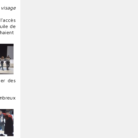
 visage
l’accès
uile de
chaient
ter des
ombreux