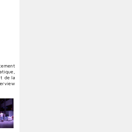
ttement
atique,
t de la
terview