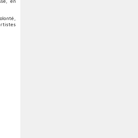
sse, en
olonté,
rtistes