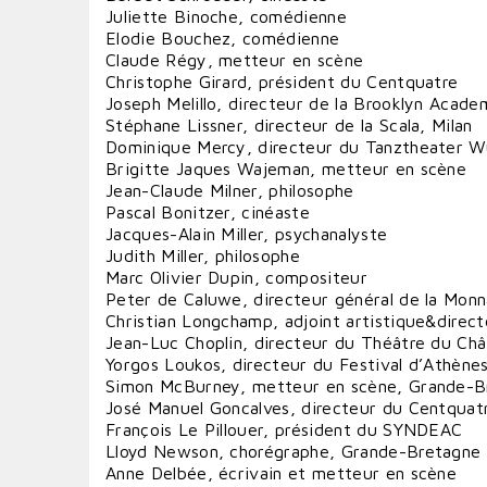
Juliette Binoche, comédienne
Elodie Bouchez, comédienne
Claude Régy, metteur en scène
Christophe Girard, président du Centquatre
Joseph Melillo, directeur de la Brooklyn Acad
Stéphane Lissner, directeur de la Scala, Milan
Dominique Mercy, directeur du Tanztheater W
Brigitte Jaques Wajeman, metteur en scène
Jean-Claude Milner, philosophe
Pascal Bonitzer, cinéaste
Jacques-Alain Miller, psychanalyste
Judith Miller, philosophe
Marc Olivier Dupin, compositeur
Peter de Caluwe, directeur général de la Monn
Christian Longchamp, adjoint artistique&direct
Jean-Luc Choplin, directeur du Théâtre du Châ
Yorgos Loukos, directeur du Festival d’Athène
Simon McBurney, metteur en scène, Grande-B
José Manuel Goncalves, directeur du Centquat
François Le Pillouer, président du SYNDEAC
Lloyd Newson, chorégraphe, Grande-Bretagne
Anne Delbée, écrivain et metteur en scène