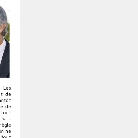
. Les
nt de
antôt
ne de
à tout
e » –
règle
on ne
 fout