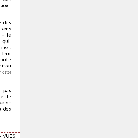
faux-
e des
 sens
 – le
 qui,
n'est
 leur
boute
oitou
 cette
n pas
me de
se et
) des
3 VUES