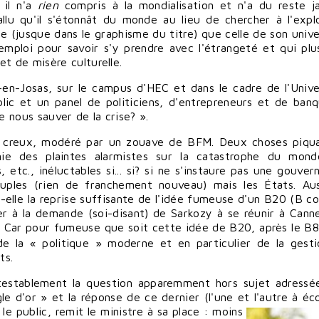
 il n'a
rien
compris à la mondialisation et n'a du reste j
allu qu'il s'étonnât du monde au lieu de chercher à l'explo
ule (jusque dans le graphisme du titre) que celle de son unive
mploi pour savoir s'y prendre avec l'étrangeté et qui plu
t de misère culturelle.
-en-Josas, sur le campus d'HEC et dans le cadre de l'Unive
ic et un panel de politiciens, d'entrepreneurs et de banq
e nous sauver de la crise? ».
at creux, modéré par un zouave de BFM. Deux choses piqu
ie des plaintes alarmistes sur la catastrophe du mond
etc., inéluctables si... si? si ne s'instaure pas une gouver
uples (rien de franchement nouveau) mais les États. Aus
ut-elle la reprise suffisante de l'idée fumeuse d'un B20 (B 
er à la demande (soi-disant) de Sarkozy à se réunir à Cann
. Car pour fumeuse que soit cette idée de B20, après le B8,
e la « politique » moderne et en particulier de la gesti
ts.
ntestablement la question apparemment hors sujet adressé
le d'or » et la réponse de ce dernier (l'une et l'autre à éc
e public, remit le ministre à sa place : moins