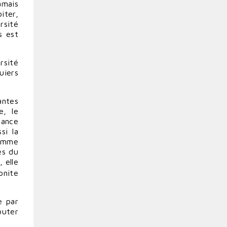
amais
iter,
rsité
s est
rsité
uiers
antes
e, le
nance
si la
comme
es du
 elle
onite
e par
outer