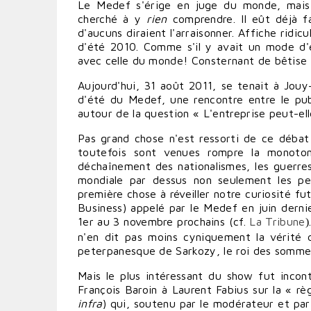
Le Medef s'érige en juge du monde, mais
cherché à y
rien
comprendre. Il eût déjà f
d'aucuns diraient l'arraisonner. Affiche ridic
d'été 2010. Comme s'il y avait un mode d'e
avec celle du monde! Consternant de bêtise e
Aujourd'hui, 31 août 2011, se tenait à Jouy
d'été du Medef, une rencontre entre le publ
autour de la question « L'entreprise peut-ell
Pas grand chose n'est ressorti de ce déb
toutefois sont venues rompre la monoton
déchaînement des nationalismes, les guerres, 
mondiale par dessus non seulement les pe
première chose à réveiller notre curiosité f
Business) appelé par le Medef en juin derni
1er au 3 novembre prochains (cf.
La Tribune
)
n'en dit pas moins cyniquement la vérité d
peterpanesque de Sarkozy, le roi des somme
Mais le plus intéressant du show fut inco
François Baroin à Laurent Fabius sur la « règ
infra
) qui,
soutenu par le modérateur et par l