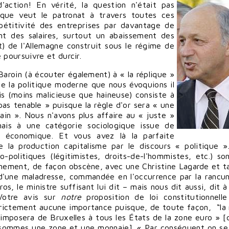
'action! En vérité, la question n'était pas
 que veut le patronat à travers toutes ces
pétitivité des entreprises par davantage de
nt des salaires, surtout un abaissement des
nt) de l'Allemagne construit sous le régime de
 poursuivre et durcir.
 Baroin (à écouter également) à « la réplique »
e la politique moderne que nous évoquions il
is (moins malicieuse que haineuse) consiste à
as tenable » puisque la règle d'or sera « une
ain ». Nous n'avons plus affaire au « juste »
mais à une catégorie sociologique issue de
e économique. Et vous avez là la parfaite
e la production capitalisme par le discours « politique »
-politiques (légitimistes, droits-de-l'hommistes, etc.) so
chement, de façon obscène, avec une Christine Lagarde et t
 d'une maladresse, commandée en l'occurrence par la rancu
ros, le ministre suffisant lui dit – mais nous dit aussi, dit 
Votre avis sur
notre
proposition de loi constitutionnell
 strictement aucune importance puisque, de toute façon, “la 
s'imposera de Bruxelles à tous les États de la zone euro » [
sommes une zone et une monnaie]. « Par conséquent on se