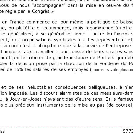
-vous de nous "accompagner” dans la mise en œuvre du 
e règle par le Congrès ».
e, en France commence ce jour-même la politique de baiss
magne, ou plutôt elle recommence, mais recommence à notre
se généraliser, à se généraliser avec – notre loi l'impose
ent, des organisations syndicales qui les représentent et
 accord n'est-il obligatoire que si la survie de l'entreprise 
t imposer aux travailleurs une baisse de leurs salaires sans
 août par le tribunal de grande instance de Poitiers qui dé
ler la décision prise par la direction de la Fonderie du P
ser de 15% les salaires de ses employés
(
pour en savoir plus sur
 et de ses inéluctables conséquences belliqueuses, à n'e
sion imposée. Les discours alarmistes de ces messieurs-da
hui à Jouy-en-Josas n'avaient pas d'autre sens. Et la fameu
des plus précieux instruments de la mise au pas (de course!
577
RES