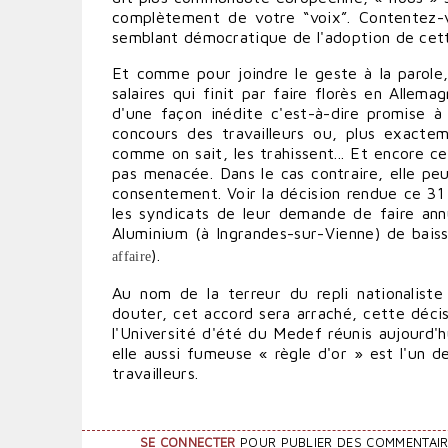
complètement de votre “voix”. Contentez
semblant démocratique de l'adoption de cett
Et comme pour joindre le geste à la parol
salaires qui finit par faire florès en Alle
d'une façon inédite c'est-à-dire promise à 
concours des travailleurs ou, plus exactem
comme on sait, les trahissent... Et encore cet
pas menacée. Dans le cas contraire, elle peu
consentement. Voir la décision rendue ce 31
les syndicats de leur demande de faire annu
Aluminium (à Ingrandes-sur-Vienne) de bais
).
affaire
Au nom de la terreur du repli nationaliste
douter, cet accord sera arraché, cette déci
l'Université d'été du Medef réunis aujourd'
elle aussi fumeuse « règle d'or » est l'un 
travailleurs.
SE CONNECTER
POUR PUBLIER DES COMMENTAI