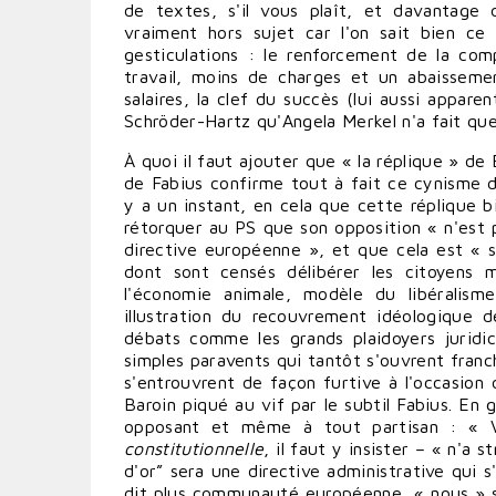
de textes, s'il vous plaît, et davantage d
vraiment hors sujet car l'on sait bien ce
gesticulations : le renforcement de la com
travail, moins de charges et un abaisseme
salaires, la clef du succès (lui aussi appare
Schröder-Hartz qu'Angela Merkel n'a fait que
À quoi il faut ajouter que « la réplique » de
de Fabius confirme tout à fait ce cynisme d
y a un instant, en cela que cette réplique b
rétorquer au PS que son opposition « n'est p
directive européenne », et que cela est « s
dont sont censés délibérer les citoyens 
l'économie animale, modèle du libéralism
illustration du recouvrement idéologique d
débats comme les grands plaidoyers juridico
simples paravents qui tantôt s'ouvrent fran
s'entrouvrent de façon furtive à l'occasion
Baroin piqué au vif par le subtil Fabius. En g
opposant et même à tout partisan : « 
constitutionnelle
, il faut y insister – « n'a
d'or” sera une directive administrative qui 
dit plus communauté européenne, « nous » 