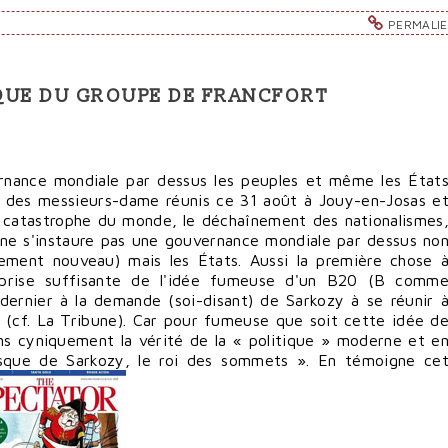
PERMALI
QUE DU GROUPE DE FRANCFORT
ernance mondiale par dessus les peuples et même les État
iv des messieurs-dame réunis ce 31 août à Jouy-en-Josas e
 catastrophe du monde, le déchaînement des nationalismes
? si ne s'instaure pas une gouvernance mondiale par dessus no
ement nouveau) mais les États. Aussi la première chose 
a reprise suffisante de l'idée fumeuse d'un B20 (B comm
dernier à la demande (soi-disant) de Sarkozy à se réunir 
 (cf. La Tribune). Car pour fumeuse que soit cette idée d
ins cyniquement la vérité de la « politique » moderne et e
nesque de Sarkozy, le roi des sommets ». En témoigne ce