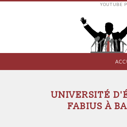
Aller
YOUTUBE P
au
LIENS
contenu
EXTER
principal
VERS
POLIT
ACC
NAVIGATION
PRINCIPALE
UNIVERSITÉ D'
FABIUS À B