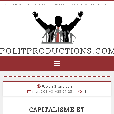
Aller
YOUTUBE POLITPRODUCTIONS
POLITPRODUCTIONS SUR TWITTER
ÉCOLE
au
LIENS
contenu
EXTERNES
principal
VERS
POLIT'PRODUCTIONS
POLITPRODUCTIONS.CO
NAVIGATION
PRINCIPALE
Fabien Grandjean
mar, 2011-01-25 01:25
1
CAPITALISME ET