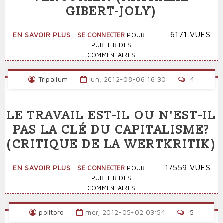
GIBERT-JOLY)
SUR
6171 VUES
EN SAVOIR PLUS
SE CONNECTER
POUR
DU
PUBLIER DES
CONTRAT
COMMENTAIRES
SOCIAL
VERCORIEN
Tripalium
lun, 2012-08-06 16:30
4
(NATHALIE
GIBERT-
JOLY)
LE TRAVAIL EST-IL OU N'EST-IL
PAS LA CLÉ DU CAPITALISME?
(CRITIQUE DE LA WERTKRITIK)
SUR
17559 VUES
EN SAVOIR PLUS
SE CONNECTER
POUR
LE
PUBLIER DES
TRAVAIL
COMMENTAIRES
EST-
IL
politpro
mer, 2012-05-02 03:54
5
OU