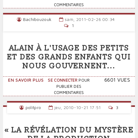
(VIDÉO)
PROPOSITIONS
COMMENTAIRES
ANTI-
CONSTITUTIONNELLES
Bachibouzouk
sam, 2011-02-26 00:34
DE
1
LAURENT
WAUQUIEZ
ALAIN À L'USAGE DES PETITS
ET DES GRANDS ENFANTS QUI
NOUS GOUVERNENT...
SUR
6601 VUES
EN SAVOIR PLUS
SE CONNECTER
POUR
ALAIN
PUBLIER DES
À
COMMENTAIRES
L'USAGE
DES
politpro
jeu, 2010-10-21 17:51
3
PETITS
ET
DES
« LA RÉVÉLATION DU MYSTÈRE
GRANDS
ENFANTS