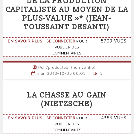
DE LA PRODUCTION
QUI
CAPITALISTE AU MOYEN DE LA
NOUS
GOUVERNENT...
PLUS-VALUE »* (JEAN-
TOUSSAINT DESANTI)
SUR
5709 VUES
EN SAVOIR PLUS
SE CONNECTER
POUR
«
PUBLIER DES
LA
COMMENTAIRES
RÉVÉLATION
DU
Polit'producteur (non vérifié)
MYSTÈRE
mar, 2010-10-05 00:05
2
DE
LA
PRODUCTION
LA CHASSE AU GAIN
CAPITALISTE
AU
(NIETZSCHE)
MOYEN
DE
SUR
4383 VUES
EN SAVOIR PLUS
SE CONNECTER
POUR
LA
LA
PUBLIER DES
PLUS-
CHASSE
COMMENTAIRES
VALUE »*