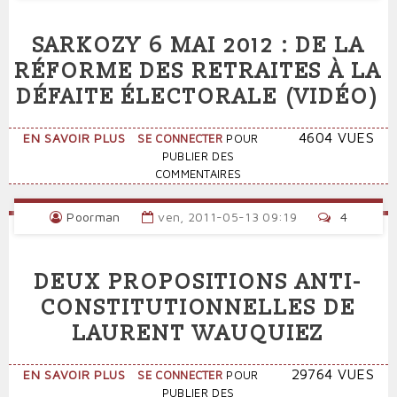
N'EST-
IL
SARKOZY 6 MAI 2012 : DE LA
PAS
LA
RÉFORME DES RETRAITES À LA
CLÉ
DÉFAITE ÉLECTORALE (VIDÉO)
DU
CAPITALISME?
(CRITIQUE
SUR
4604 VUES
EN SAVOIR PLUS
SE CONNECTER
POUR
DE
SARKOZY
PUBLIER DES
LA
6
COMMENTAIRES
WERTKRITIK)
MAI
2012
Poorman
ven, 2011-05-13 09:19
4
:
DE
LA
DEUX PROPOSITIONS ANTI-
RÉFORME
DES
CONSTITUTIONNELLES DE
RETRAITES
LAURENT WAUQUIEZ
À
LA
DÉFAITE
SUR
29764 VUES
EN SAVOIR PLUS
SE CONNECTER
POUR
ÉLECTORALE
DEUX
PUBLIER DES