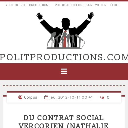
Aller
YOUTUBE POLITPRODUCTIONS
POLITPRODUCTIONS SUR TWITTER
ÉCOLE
au
LIENS
contenu
EXTERNES
principal
VERS
POLIT'PRODUCTIONS
POLITPRODUCTIONS.CO
NAVIGATION
PRINCIPALE
Corpus
jeu, 2012-10-11 00:41
0
DU CONTRAT SOCIAL
VERCORIEN (NATHALIE