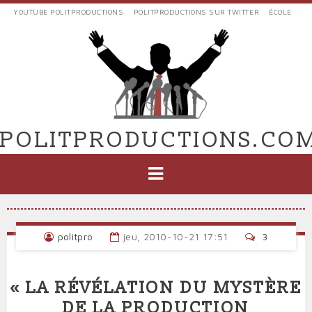
Aller
YOUTUBE POLITPRODUCTIONS
POLITPRODUCTIONS SUR TWITTER
ÉCOLE
au
LIENS
contenu
EXTERNES
principal
VERS
POLIT'PRODUCTIONS
POLITPRODUCTIONS.CO
NAVIGATION
PRINCIPALE
politpro
jeu, 2010-10-21 17:51
3
« LA RÉVÉLATION DU MYSTÈRE
DE LA PRODUCTION