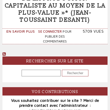
CAPITALISTE AU MOYEN DE LA
PLUS-VALUE »* (JEAN-
TOUSSAINT DESANTI)
SUR
5709 VUES
EN SAVOIR PLUS
SE CONNECTER
POUR
«
PUBLIER DES
LA
COMMENTAIRES
RÉVÉLATION
DU
MYSTÈRE
DE
RECHERCHER SUR LE SITE
LA
PRODUCTION
RECHERCHER
CAPITALISTE
AU
MOYEN
DE
VOS CONTRIBUTIONS
LA
PLUS-
Vous souhaitez contribuer sur le site ? Merci de
VALUE »*
prendre contact avec l'administrateur :
(JEAN-