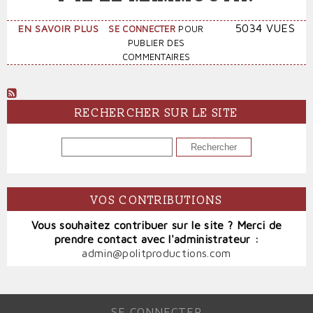
SUR
5034 VUES
EN SAVOIR PLUS
SE CONNECTER
POUR
VINCENT
PUBLIER DES
PEILLON
COMMENTAIRES
DÉGRAISSE-
T-
IL
LE
RECHERCHER SUR LE SITE
MAMMOUTH?
RECHERCHER
VOS CONTRIBUTIONS
Vous souhaitez contribuer sur le site ? Merci de
prendre contact avec l'administrateur :
admin@politproductions.com
SE CONNECTER