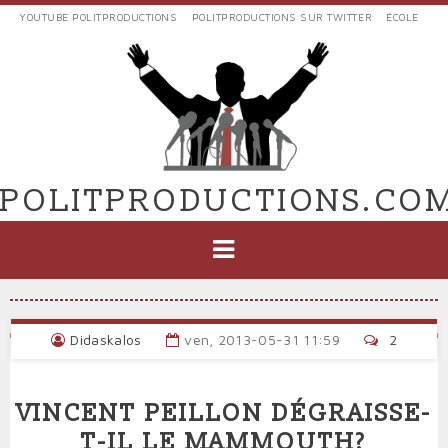
Aller
YOUTUBE POLITPRODUCTIONS
POLITPRODUCTIONS SUR TWITTER
ÉCOLE
au
LIENS
contenu
EXTERNES
principal
VERS
POLIT'PRODUCTIONS
POLITPRODUCTIONS.CO
NAVIGATION
PRINCIPALE
Didaskalos
ven, 2013-05-31 11:59
2
VINCENT PEILLON DÉGRAISSE-
T-IL LE MAMMOUTH?