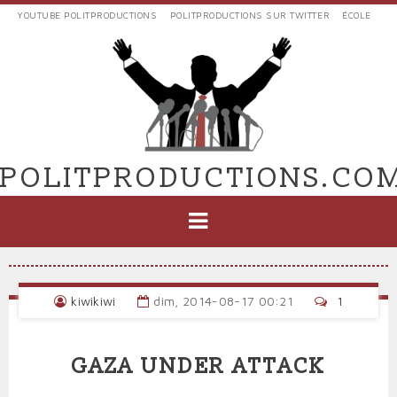
Aller
YOUTUBE POLITPRODUCTIONS
POLITPRODUCTIONS SUR TWITTER
ÉCOLE
au
LIENS
contenu
EXTERNES
principal
VERS
POLIT'PRODUCTIONS
POLITPRODUCTIONS.CO
NAVIGATION
PRINCIPALE
kiwikiwi
dim, 2014-08-17 00:21
1
GAZA UNDER ATTACK