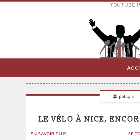
Aller
YOUTUBE P
au
LIENS
contenu
EXTER
principal
VERS
POLIT
ACC
NAVIGATION
PRINCIPALE
politpro
LE VÉLO À NICE, ENC
SUR
EN SAVOIR PLUS
SE C
LE