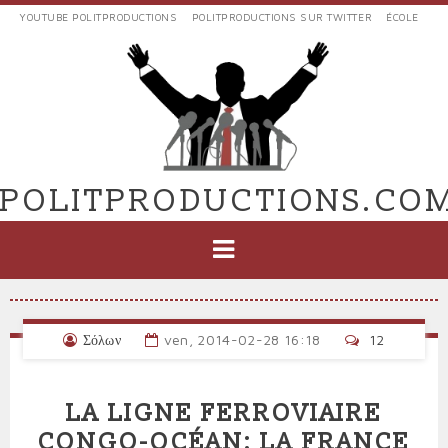
Aller
YOUTUBE POLITPRODUCTIONS
POLITPRODUCTIONS SUR TWITTER
ÉCOLE
au
LIENS
contenu
EXTERNES
principal
VERS
POLIT'PRODUCTIONS
POLITPRODUCTIONS.CO
NAVIGATION
PRINCIPALE
Σόλων
ven, 2014-02-28 16:18
12
LA LIGNE FERROVIAIRE
CONGO-OCÉAN: LA FRANCE