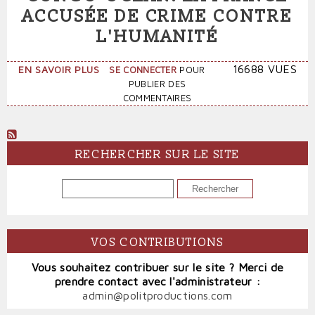
ACCUSÉE DE CRIME CONTRE
L'HUMANITÉ
SUR
16688 VUES
EN SAVOIR PLUS
SE CONNECTER
POUR
LA
PUBLIER DES
LIGNE
COMMENTAIRES
FERROVIAIRE
CONGO-
OCÉAN:
LA
RECHERCHER SUR LE SITE
FRANCE
ACCUSÉE
RECHERCHER
DE
CRIME
CONTRE
L'HUMANITÉ
VOS CONTRIBUTIONS
Vous souhaitez contribuer sur le site ? Merci de
prendre contact avec l'administrateur :
admin@politproductions.com