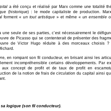
ital
a été conçu et réalisé par Marx comme une totalité th
que (historique) : le mode capitaliste de production. Marx
al
forment «
un tout artistique
» et même «
un ensemble o
 une seule de ses parties, c’est nécessairement le défigure
œuvre de Picasso qui se contenterait de présenter des fragm
’œuvre de Victor Hugo réduite à des morceaux choisis 
Michard.
re, en rompant son fil conducteur, en brisant ainsi les artic
ttéralement incompréhensible certains développements. Par e
aux concept de profit et de taux de profit en escamot
ction de la notion de frais de circulation du capital ainsi qu
ant.
 sa logique (son fil conducteur).