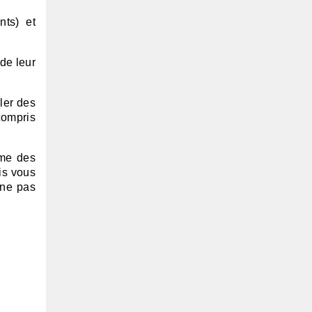
nts) et
de leur
ler des
compris
mme des
ois vous
 ne pas