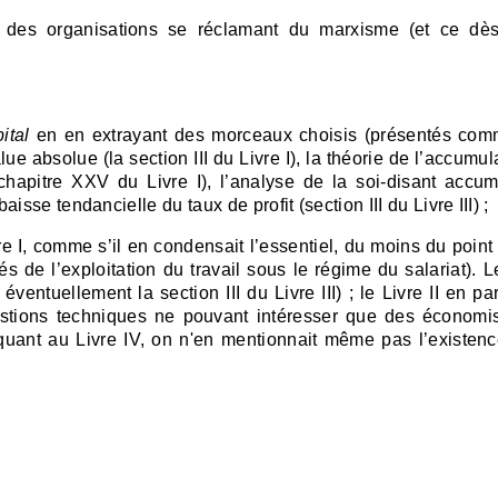
r des organisations se réclamant du marxisme (et ce dès
ital
en en extrayant des morceaux choisis (présentés co
ue absolue (la section III du Livre I), la théorie de l’accumul
(chapitre XXV du Livre I), l’analyse de la soi-disant accum
baisse tendancielle du taux de profit (section III du Livre III) ;
e I, comme s’il en condensait l’essentiel, du moins du point
 de l’exploitation du travail sous le régime du salariat). Le
ventuellement la section III du Livre III) ; le Livre II en par
estions techniques ne pouvant intéresser que des économi
; quant au Livre IV, on n'en mentionnait même pas l’existenc