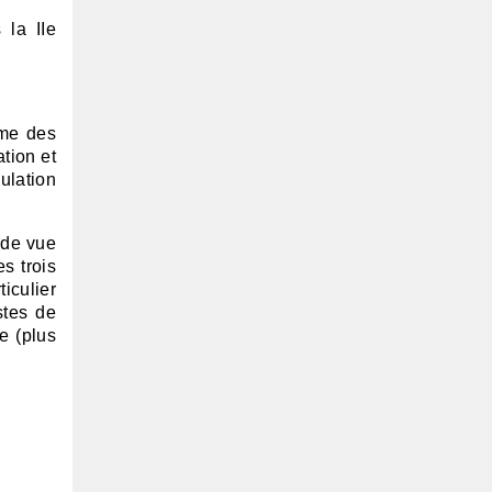
 la IIe
mme des
ation et
ulation
 de vue
s trois
ticulier
stes de
e (plus