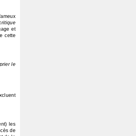
 fameux
critique
gage et
e cette
rier le
xcluent
nt) les
ocès de