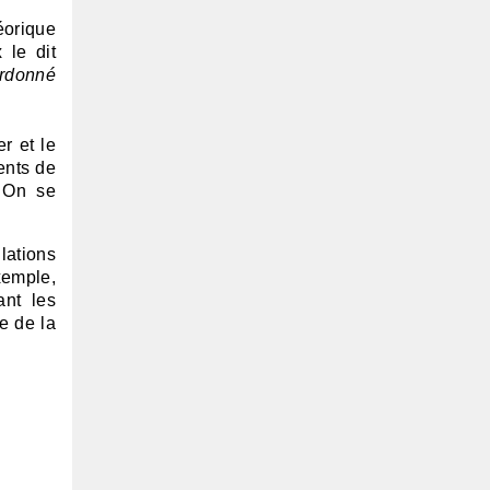
éorique
 le dit
rdonné
r et le
ents de
? On se
ulations
xemple,
ant les
e de la