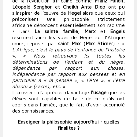
de la révolution africaine comme
Franz Fanon,
Léopold Senghor
et
Cheikh Anta Diop
ont pu
s’inspirer de l’œuvre de
Hegel
alors que ceux qui
préconisent une philosophie strictement
africaine dénoncent essentiellement son racisme
? Dans
La sainte famille
,
Marx
et
Engels
résument ainsi les vues de Hegel sur l’Afrique
noire, reprises par
saint Max
(
Max Stirner
) : «
L’Afrique, c’est le pays de l’enfance de l’histoire
». «
Nous retrouvons ici toutes les
déterminations de l’enfant et du nègre,
dépendance par rapport aux choses,
indépendance par rapport aux pensées et en
particulier à « la pensée », « l’être », « l’être
absolu » (sacré), etc.
».
Il convient d’apprécier davantage
l’usage
que les
élèves sont capables de faire de ce qu’ils ont
appris dans l’année, que le fait d’avoir accumulé
des connaissances.
Enseigner la philosophie aujourd’hui : quelles
finalites ?