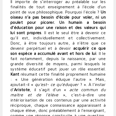
Il importe de s’interroger au préalable sur les
finalités de tout enseignement à l’école d’un
point de vue philosophique. Pourquoi l’école ?
Un
oiseau n’a pas besoin d’école pour voler, ni un
poulet pour picorer. Un humain a besoin
d’éducation pour une raison et des valeurs qui
lui sont propres
. Il est le seul être à devenir ce
qu’il est, individuellement et collectivement.
Donc, à être toujours autre, à n’être que ce
devenir perpétuel et à devoir
acquérir ce que
son espèce a accumulé avant et hors de lui
. Il le
fait notamment, depuis la naissance, par une
grande diversité de moyens, parmi lesquels le
système éducatif peut jouer un rôle essentiel.
Kant
résumait cette finalité proprement humaine
: « Une génération éduque l’autre ». Mais,
ajoutait-il «
qu’est- ce qu’éduquer
? ». À l’instar
d’
Aristote
, il s’agit d’un «
acte commun du
maître et de l’élève
», c’est-à-dire une
intériorisation de ces contenus par une activité
réciproque, chaque connaissance apparaissant à
chaque élève, donc préalablement à l’enseignant,
comme une réponse construite à une question,