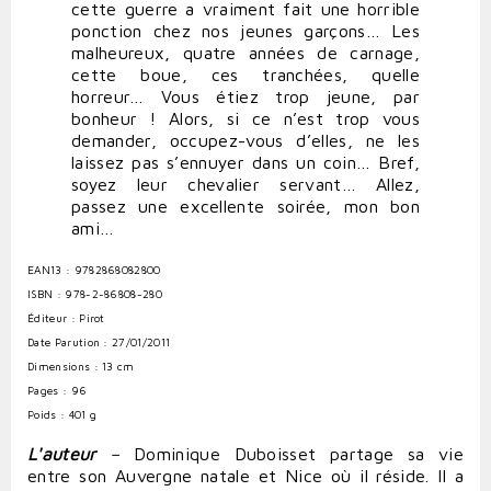
cette guerre a vraiment fait une horrible
ponction chez nos jeunes garçons… Les
malheureux, quatre années de carnage,
cette boue, ces tranchées, quelle
horreur… Vous étiez trop jeune, par
bonheur ! Alors, si ce n’est trop vous
demander, occupez-vous d’elles, ne les
laissez pas s’ennuyer dans un coin… Bref,
soyez leur chevalier servant… Allez,
passez une excellente soirée, mon bon
ami…
EAN13 : 9782868082800
ISBN : 978-2-86808-280
Éditeur : Pirot
Date Parution : 27/01/2011
Dimensions : 13 cm
Pages : 96
Poids : 401 g
L'auteur
–
Dominique Duboisset partage sa vie
entre son Auvergne natale et Nice où il réside. Il a