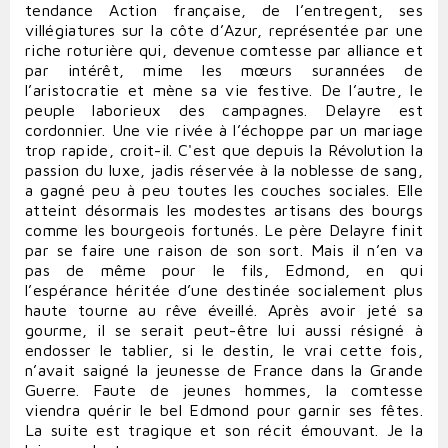
tendance Action française, de l’entregent, ses
villégiatures sur la côte d’Azur, représentée par une
riche roturière qui, devenue comtesse par alliance et
par intérêt, mime les mœurs surannées de
l’aristocratie et mène sa vie festive. De l’autre, le
peuple laborieux des campagnes. Delayre est
cordonnier. Une vie rivée à l’échoppe par un mariage
trop rapide, croit-il. C'est que depuis la Révolution la
passion du luxe, jadis réservée à la noblesse de sang,
a gagné peu à peu toutes les couches sociales. Elle
atteint désormais les modestes artisans des bourgs
comme les bourgeois fortunés. Le père Delayre finit
par se faire une raison de son sort. Mais il n’en va
pas de même pour le fils, Edmond, en qui
l’espérance héritée d’une destinée socialement plus
haute tourne au rêve éveillé. Après avoir jeté sa
gourme, il se serait peut-être lui aussi résigné à
endosser le tablier, si le destin, le vrai cette fois,
n’avait saigné la jeunesse de France dans la Grande
Guerre. Faute de jeunes hommes, la comtesse
viendra quérir le bel Edmond pour garnir ses fêtes.
La suite est tragique et son récit émouvant. Je la