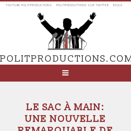
Aller
YOUTUBE POLITPRODUCTIONS
POLITPRODUCTIONS SUR TWITTER
ÉCOLE
au
LIENS
contenu
EXTERNES
principal
VERS
POLIT'PRODUCTIONS
POLITPRODUCTIONS.CO
NAVIGATION
PRINCIPALE
LE SAC À MAIN:
UNE NOUVELLE
REMARQUABLE DE