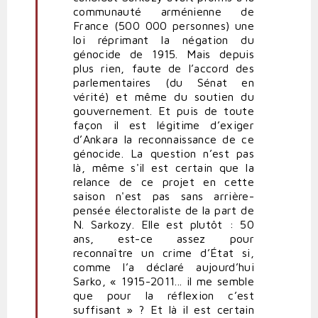
n'est
communauté arménienne de
pas
France (500 000 personnes) une
acceptable
loi réprimant la négation du
».
génocide de 1915. Mais depuis
Dont
plus rien, faute de l’accord des
acte!
parlementaires (du Sénat en
par
vérité) et même du soutien du
Frondeur
gouvernement. Et puis de toute
façon il est légitime d’exiger
d’Ankara la reconnaissance de ce
génocide. La question n’est pas
là, même s'il est certain que la
relance de ce projet en cette
saison n'est pas sans arrière-
pensée électoraliste de la part de
N. Sarkozy. Elle est plutôt : 50
ans, est-ce assez pour
reconnaître un crime d’État si,
comme l’a déclaré aujourd’hui
Sarko, « 1915-2011... il me semble
que pour la réflexion c’est
suffisant » ? Et là il est certain