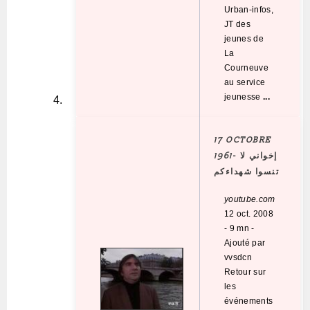
Urban-infos,
JT des
jeunes de
La
Courneuve
au service
jeunesse
...
17 OCTOBRE
1961
- إخواني لا
تنسوا شهداءكم
youtube.com
12 oct. 2008
-
9 mn
-
Ajouté par
vvsdcn
Retour sur
les
événements