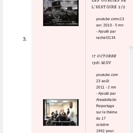
LES OUBLIÉS DE
L'HISTOIRE 2/2
youtube.com
c13
avr. 2010
-
5 mn
-
Ajouté par
rachel3134
17 OCTOBRE
1961
.MOV
youtube.com
23 août
2011
-
2 mn
-
Ajouté par
Aleadefacto
Reportage
sur le thème
du
17
octobre
1961
pour