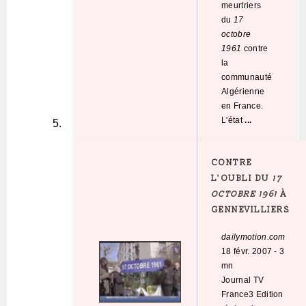
meurtriers
du
17
octobre
1961
contre
la
communauté
Algérienne
en France.
L'état
...
CONTRE
L'OUBLI DU
17
OCTOBRE 1961
À
GENNEVILLIERS
dailymotion.com
18 févr. 2007
-
3
mn
Journal TV
France3 Edition