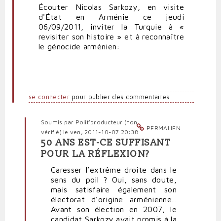
Écouter Nicolas Sarkozy, en visite
d'État en Arménie ce jeudi
06/09/2011, inviter la Turquie à «
revisiter son histoire » et à reconnaître
le génocide arménien:
se connecter
pour publier des commentaires
Soumis par
Polit'producteur (non
PERMALIEN
vérifié)
le ven, 2011-10-07 20:38
50 ANS EST-CE SUFFISANT
En
POUR LA RÉFLEXION?
réponse
à
Caresser l’extrême droite dans le
Sarkozy
sens du poil ? Oui, sans doute,
:
mais satisfaire également son
«
électorat d’origine arménienne...
Le
Avant son élection en 2007, le
négationnisme
candidat Sarkozy avait promis à la