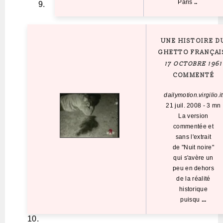
Paris
..
UNE HISTOIRE D
GHETTO FRANÇAI
17 OCTOBRE 1961
COMMENTÉ
dailymotion.virgilio.it
21 juil. 2008
-
3 mn
La version
commentée et
sans l'extrait
de "Nuit noire"
qui s'avère un
peu en dehors
de la réalité
historique
puisqu
...
10.