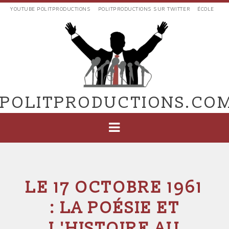
Aller
YOUTUBE POLITPRODUCTIONS
POLITPRODUCTIONS SUR TWITTER
ÉCOLE
au
LIENS
contenu
EXTERNES
principal
VERS
POLIT'PRODUCTIONS
POLITPRODUCTIONS.CO
NAVIGATION
PRINCIPALE
LE 17 OCTOBRE 1961
: LA POÉSIE ET
L'HISTOIRE AU