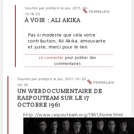
Soumis par
politpro
le jeu, 2011-10-
PERMALIEN
13 18:55
À VOIR : ALI AKIKA
En
réponse
Pas si modeste que cela votre
à
contribution, Ali Akika, émouvante
Paris
et juste, merci pour le lien.
17
octobre
se connecter
pour publier des
1961
commentaires
par
akika
ali
Soumis par
politpro
le jeu, 2011-10-20
PERMALIEN
(non
00:55
vérifié)
UN WEBDOCUMENTAIRE DE
RASPOUTEAM SUR LE 17
OCTOBRE 1961
http://www.raspouteam.org/1961/home.html