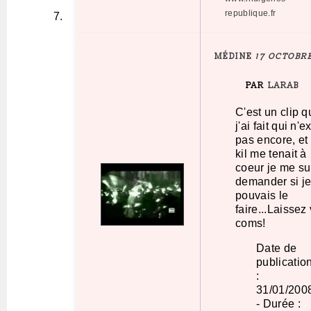
republique.fr
MÉDINE
17 OCTOBRE
PAR
LARAB
C'est un clip q
j'ai fait qui n'e
pas encore, et
kil me tenait à
coeur je me su
demander si j
pouvais le
faire...Laissez
coms!
Date de
publicatio
:
31/01/200
- Durée :