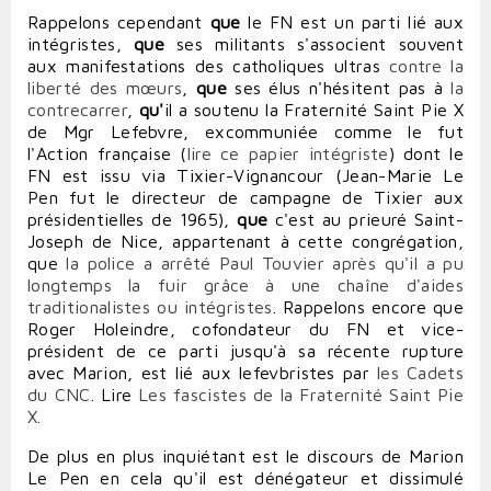
Rappelons cependant
que
le FN est un parti lié aux
intégristes,
que
ses militants s'associent souvent
aux manifestations des catholiques ultras
contre la
liberté des mœurs
,
que
ses élus n'hésitent pas à
la
contrecarrer
,
qu'
il a soutenu la Fraternité Saint Pie X
de Mgr Lefebvre, excommuniée comme le fut
l'Action française (
lire ce papier intégriste
) dont le
FN est issu via Tixier-Vignancour (Jean-Marie Le
Pen fut le directeur de campagne de Tixier aux
présidentielles de 1965),
que
c'est au prieuré Saint-
Joseph de Nice, appartenant à cette congrégation,
que
la police a arrêté Paul Touvier après qu'il a pu
longtemps la fuir grâce à une chaîne d'aides
traditionalistes ou intégristes
. Rappelons encore que
Roger Holeindre, cofondateur du FN et vice-
président de ce parti jusqu'à sa récente rupture
avec Marion, est lié aux lefevbristes par
les Cadets
du CNC
. Lire
Les fascistes de la Fraternité Saint Pie
X.
De plus en plus inquiétant est le discours de Marion
Le Pen en cela qu'il est dénégateur et dissimulé