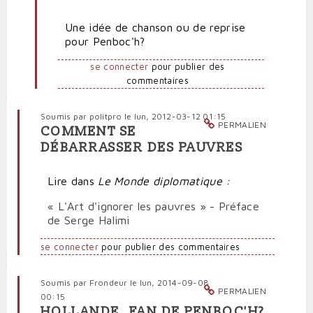
En
réponse
Une idée de chanson ou de reprise
à
pour Penboc'h?
The
Moody's
se connecter
pour publier des
Blues
commentaires
par
Poorman
Soumis par
politpro
le lun, 2012-03-12 01:15
PERMALIEN
COMMENT SE
DÉBARRASSER DES PAUVRES
Lire dans
Le Monde diplomatique :
« L'Art d'ignorer les pauvres » - Préface
de Serge Halimi
se connecter
pour publier des commentaires
Soumis par
Frondeur
le lun, 2014-09-08
PERMALIEN
00:15
HOLLANDE, FAN DE PENBOC'H?