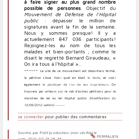
à faire signer au plus grand nombre
possible de personnes
. Objectif du
Mouvement de Défense de l'Hôpital
public
: dépasser le million de
signatures avant la fin de la semaine.
Nous y sommes presque! Il y a
actuellement 847 036 participants!
Rejoignez-les au nom de tous les
malades et bien-portants ; comme le
disait le regretté Bernard Giraudeau, «
On ira tous à l'hôpital »...
------
Le site de ce mouvement est désormais fermé,
la pétition close. Voici quel en était
le texte
, et voici
également
le plaidoyer de l'un de ses inspirateurs
. On
trouvera par ailleurs sur le net d'autres pétitions pour le
maintien de tel ou tel hôpital public
(modification du
10/09/2012-admin)
------
se connecter
pour publier des commentaires
Soumis par
Polit'producteur (non vérifié)
le
PERMALIEN
sam, 2011-07-16 18:34