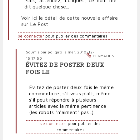
Mais, attendez, Longuet, ce nom me
dit quelque chose...
Voir ici le détail de cette nouvelle affaire
sur Le Post
se connecter
pour publier des commentaires
Soumis par
politpro
le mer, 2010-12-
PERMALIEN
15 17:50
ÉVITEZ DE POSTER DEUX
En
FOIS LE
réponse
à
Évitez de poster deux fois le même
Pas
commentaire, s'il vous plaît, même
de
s'il peut répondre à plusieurs
limite
articles avec la même pertinence
en
(les robots "n'aiment" pas...).
effet
à
se connecter
pour publier des
la
commentaires
production
de