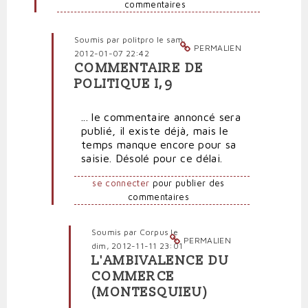
commentaires
d'Aristote
par
Polit'producteur
Soumis par
politpro
le sam,
(non
PERMALIEN
2012-01-07 22:42
vérifié)
COMMENTAIRE DE
En
POLITIQUE I,9
réponse
à
... le commentaire annoncé sera
Rép:
publié, il existe déjà, mais le
"Merci
temps manque encore pour sa
pour
saisie. Désolé pour ce délai.
le
texte
se connecter
pour publier des
d'Aristote"
commentaires
par
politpro
Soumis par
Corpus
le
PERMALIEN
dim, 2012-11-11 23:01
L'AMBIVALENCE DU
En
COMMERCE
réponse
(MONTESQUIEU)
à