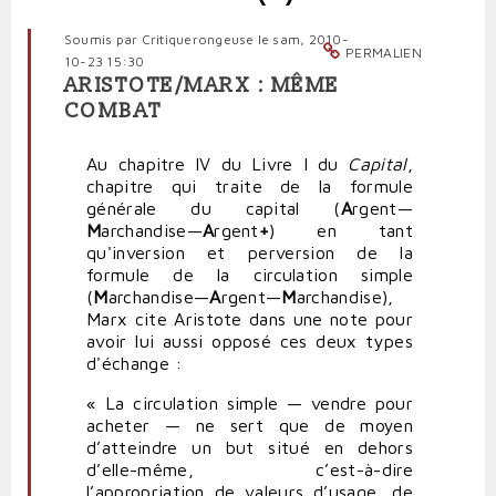
Soumis par
Critiquerongeuse
le sam, 2010-
PERMALIEN
10-23 15:30
ARISTOTE/MARX : MÊME
COMBAT
Au chapitre IV du Livre I du
Capital
,
chapitre qui traite de la formule
générale du capital (
A
rgent—
M
archandise—
A
rgent
+
) en tant
qu'inversion et perversion de la
formule de la circulation simple
(
M
archandise—
A
rgent—
M
archandise),
Marx cite Aristote dans une note pour
avoir lui aussi opposé ces deux types
d'échange :
« La circulation simple — vendre pour
acheter — ne sert que de moyen
d’atteindre un but situé en dehors
d’elle-même, c’est-à-dire
l’appropriation de valeurs d’usage, de