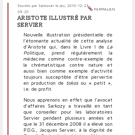
monnaie
Soumis par
Sarkover
le jeu, 2010-12-23
par
PERMALIEN
09:20
Sarkover
ARISTOTE ILLUSTRÉ PAR
SERVIER
Nouvelle illustration présidentielle de
l'étonnante actualité de cette analyse
d'Aristote qui, dans le Livre I de
La
Politique
, prend régulièrement la
médecine comme contre-exemple de
la chrématistique contre nature et
aussi bien comme exemple d'activité
toujours susceptible d'être pervertie
en production de
tokos
ou « petit »,
i.e. de profit.
Nous apprenons en effet que l’avocat
d'affaires Sarkozy a travaillé en tant
que conseiller pour les laboratoires
Servier pendant plusieurs années et
que le 31 décembre 2008 il a élevé son
P.D.G., Jacques Servier, à la dignité de