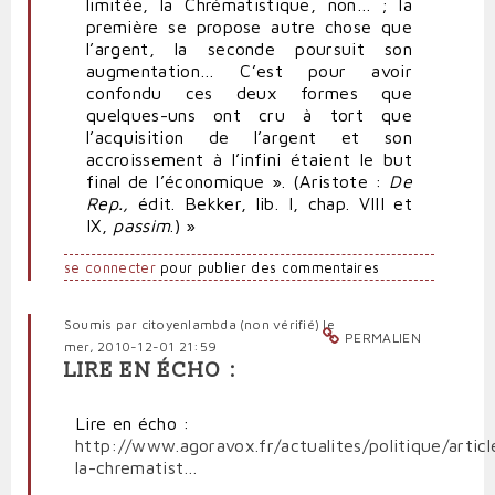
limitée, la Chrématistique, non… ; la
première se propose autre chose que
l’argent, la seconde poursuit son
augmentation… C’est pour avoir
confondu ces deux formes que
quelques-uns ont cru à tort que
l’acquisition de l’argent et son
accroissement à l’infini étaient le but
final de l’économique ». (Aristote :
De
Rep.,
édit. Bekker, lib. I, chap. VIII et
IX,
passim
.) »
se connecter
pour publier des commentaires
Soumis par
citoyenlambda (non vérifié)
le
PERMALIEN
mer, 2010-12-01 21:59
LIRE EN ÉCHO :
Lire en écho :
http://www.agoravox.fr/actualites/politique/artic
la-chrematist…