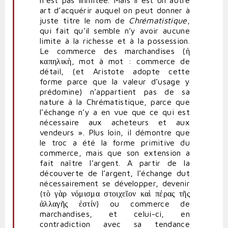
n’est pas illimitée. Mais il est un autre
art d’acquérir auquel on peut donner à
juste titre le nom de
Chrématistique
,
qui fait qu’il semble n’y avoir aucune
limite à la richesse et à la possession.
Le commerce des marchandises (ἡ
καπηλικὴ, mot à mot : commerce de
détail, (et Aristote adopte cette
forme parce que la valeur d’usage y
prédomine) n’appartient pas de sa
nature à la Chrématistique, parce que
l’échange n’y a en vue que ce qui est
nécessaire aux acheteurs et aux
vendeurs ». Plus loin, il démontre que
le troc a été la forme primitive du
commerce, mais que son extension a
fait naître l’argent. A partir de la
découverte de l’argent, l’échange dut
nécessairement se développer, devenir
(τὸ γὰρ νόμισμα στοιχεῖον καὶ πέρας τῆς
ἀλλαγῆς ἐστίν) ou commerce de
marchandises, et celui-ci, en
contradiction avec sa tendance