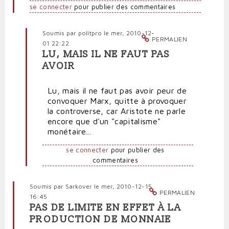
se connecter
pour publier des commentaires
Soumis par
politpro
le mer, 2010-12-
PERMALIEN
01 22:22
LU, MAIS IL NE FAUT PAS
En
AVOIR
réponse
à
Lu, mais il ne faut pas avoir peur de
Lire
convoquer Marx, quitte à provoquer
en
la controverse, car Aristote ne parle
écho
encore que d'un "capitalisme"
:
monétaire...
par
citoyenlambda
se connecter
pour publier des
(non
commentaires
vérifié)
Soumis par
Sarkover
le mer, 2010-12-15
PERMALIEN
16:45
PAS DE LIMITE EN EFFET À LA
PRODUCTION DE MONNAIE