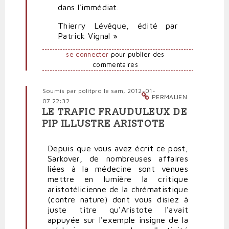
dans l'immédiat.
Thierry Lévêque, édité par
Patrick Vignal »
se connecter
pour publier des
commentaires
Soumis par
politpro
le sam, 2012-01-
PERMALIEN
07 22:32
LE TRAFIC FRAUDULEUX DE
En
PIP ILLUSTRE ARISTOTE
réponse
à
Depuis que vous avez écrit ce post,
Aristote
Sarkover, de nombreuses affaires
illustré
liées à la médecine sont venues
par
mettre en lumière la critique
Servier
aristotélicienne de la chrématistique
par
(contre nature) dont vous disiez à
Sarkover
juste titre qu'Aristote l'avait
appuyée sur l'exemple insigne de la