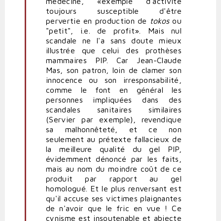
médecine, «exemple d'activité
toujours susceptible d'être
pervertie en production de
tokos
ou
"petit", i.e. de profit». Mais nul
scandale ne l'a sans doute mieux
illustrée que celui des prothèses
mammaires PIP. Car Jean-Claude
Mas, son patron, loin de clamer son
innocence ou son irresponsabilité,
comme le font en général les
personnes impliquées dans des
scandales sanitaires similaires
(Servier par exemple), revendique
sa malhonnêteté, et ce non
seulement au prétexte fallacieux de
la meilleure qualité du gel PIP,
évidemment dénoncé par les faits,
mais au nom du moindre coût de ce
produit par rapport au gel
homologué. Et le plus renversant est
qu'il accuse ses victimes plaignantes
de n'avoir que le fric en vue ! Ce
cynisme est insoutenable et abjecte