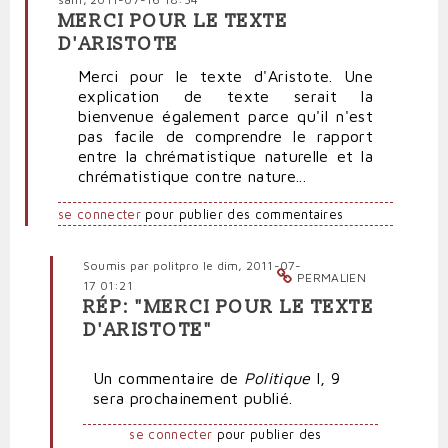
MERCI POUR LE TEXTE
D'ARISTOTE
Merci pour le texte d'Aristote. Une
explication de texte serait la
bienvenue également parce qu'il n'est
pas facile de comprendre le rapport
entre la chrématistique naturelle et la
chrématistique contre nature...
se connecter
pour publier des commentaires
Soumis par
politpro
le dim, 2011-07-
PERMALIEN
17 01:21
RÉP: "MERCI POUR LE TEXTE
En
D'ARISTOTE"
réponse
à
Un commentaire de
Politique
I, 9
Merci
sera prochainement publié.
pour
le
se connecter
pour publier des
texte