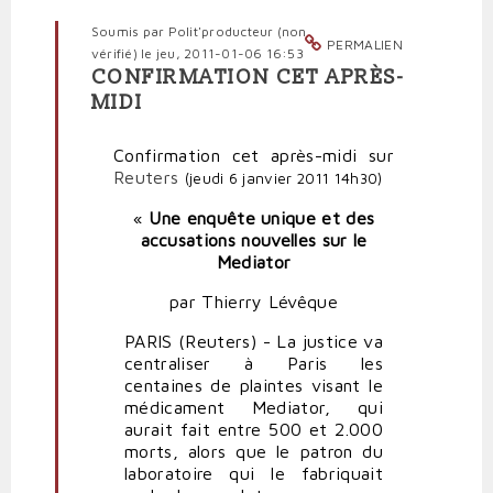
Soumis par
Polit'producteur (non
PERMALIEN
vérifié)
le jeu, 2011-01-06 16:53
CONFIRMATION CET APRÈS-
En
MIDI
réponse
à
Confirmation cet après-midi sur
Aristote
Reuters
illustré
(jeudi 6 janvier 2011 14h30)
par
«
Une enquête unique et des
Servier
accusations nouvelles sur le
par
Mediator
Sarkover
par Thierry Lévêque
PARIS (Reuters) - La justice va
centraliser à Paris les
centaines de plaintes visant le
médicament Mediator, qui
aurait fait entre 500 et 2.000
morts, alors que le patron du
laboratoire qui le fabriquait