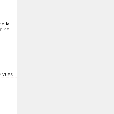
de la
p de
2 VUES