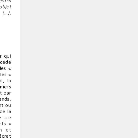
st-il
objet
 (…).
r qui
océdé
es «
 les «
d, la
miers
t par
ands,
nt ou
de la
 tire
nts »
en et
écret