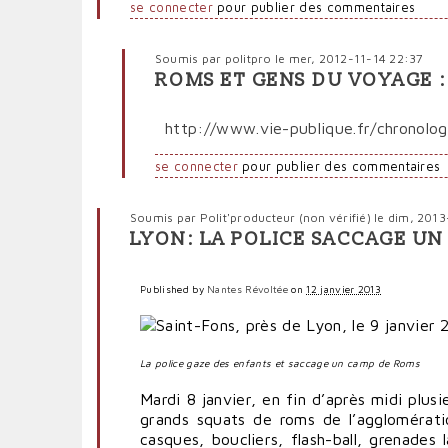
se connecter
pour publier des commentaires
Soumis par
politpro
le mer, 2012-11-14 22:37
ROMS ET GENS DU VOYAGE :
En
réponse
http://www.vie-publique.fr/chronolo
à
Toujours
se connecter
pour publier des commentaires
pas
de
libre
Soumis par
Polit'producteur (non vérifié)
le dim, 2013
circulation
LYON: LA POLICE SACCAGE UN
pour
les
Published by
Roms
Nantes Révoltée
on
12 janvier 2013
par
Polit'producteur
(non
La police gaze des enfants et saccage un camp de Roms
vérifié)
Mardi 8 janvier, en fin d’après midi plus
grands squats de roms de l’agglomérati
casques, boucliers, flash-ball, grenades