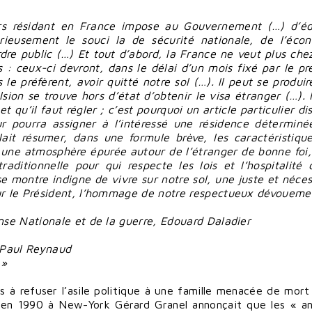
rs résidant en France impose au Gouvernement (…) d’éd
eusement le souci la de sécurité nationale, de l’éco
dre public (…) Et tout d’abord, la France ne veut plus chez
rs : ceux-ci devront, dans le délai d’un mois fixé par le pr
s le préfèrent, avoir quitté notre sol (…). Il peut se produir
ion se trouve hors d’état d’obtenir le visa étranger (…). I
et qu’il faut régler ; c’est pourquoi un article particulier d
eur pourra assigner à l’intéressé une résidence déterminé
llait résumer, dans une formule brève, les caractéristiqu
e une atmosphère épurée autour de l’étranger de bonne foi, 
aditionnelle pour qui respecte les lois et l’hospitalité 
e montre indigne de vivre sur notre sol, une juste et néces
eur le Président, l’hommage de notre respectueux dévoueme
ense Nationale et de la guerre, Edouard Daladier
, Paul Reynaud
 »
s à refuser l’asile politique à une famille menacée de mort
en 1990 à New-York Gérard Granel annonçait que les « a