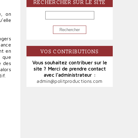
RECHERCHER SUR LE SITE
RECHERCHER
e, on
’elle
ngers
rance
nt en
VOS CONTRIBUTIONS
5 que
Vous souhaitez contribuer sur le
e des
site ? Merci de prendre contact
alors
avec l'administrateur :
if.
admin@politproductions.com