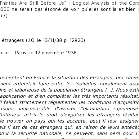
hirties Are Still Before Us" : Logical Analysis of the Con
000 ne serait pas étonné de voir qu'elles sont là et bien l
 ?) :
s étrangers (J.O. le 13/11/38 p. 12920)
aise – Paris, le 12 novembre 1938
glementent en France la situation des étrangers, ont clair
ment entendait faire entre les individus moralement dou
saine et laborieuse de la population étrangère (…). Nous est
l’application et d’en compléter les très importants résultat
 fallait strictement réglementer les conditions d’acquisiti
 moins indispensable d’assurer l’élimination rigoureus
Intérieur a-t-il le droit d’expulser les étrangers résida
 de trouver un pays qui les accepte, peut-il leur assigne
is il est de ces étrangers qui, en raison de leurs antécé
pour la sécurité nationale, ne peuvent, sans péril pour l’