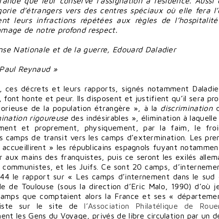
grande que leur conserve l’assignation à résidence. Aussi e
orie d’étrangers vers des centres spéciaux où elle fera l’
nt leurs infractions répétées aux règles de l’hospitalité
ommage de notre profond respect.
ense Nationale et de la guerre, Edouard Daladier
, Paul Reynaud »
, ces décrets et leurs rapports, signés notamment Daladie
ont honte et peur. Ils disposent et justifient qu’il sera pr
borieuse de la population étrangère », à la
discrimination
d
mination rigoureuse
des indésirables », élimination à laquelle
ment et proprement, physiquement, par la faim, le froi
es camps de transit vers les camps d’extermination. Les pre
 accueillirent » les républicains espagnols fuyant notammen
 aux mains des franquistes, puis ce seront les exilés allem
les communistes, et les Juifs. Ce sont 20 camps, d’interneme
-44 le rapport sur « Les camps d’internement dans le sud 
e de Toulouse (sous la direction d’Eric Malo, 1990) d’où je
camps que comptaient alors la France et ses « départeme
liste sur le site de
l’Association Philatélique de Rou
ent les Gens du Voyage, privés de libre circulation par un d