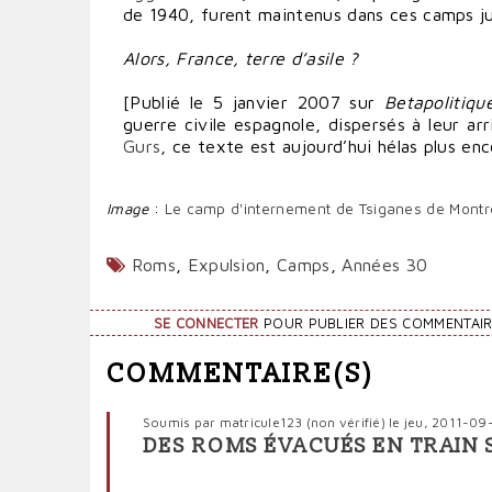
de 1940, furent maintenus dans ces camps j
Alors, France, terre d’asile ?
[Publié le 5 janvier 2007 sur
Betapolitiqu
guerre civile espagnole, dispersés à leur ar
Gurs
, ce texte est aujourd’hui hélas plus enc
Image
:
Le camp d'internement de Tsiganes de Montre
Roms
,
Expulsion
,
Camps
,
Années 30
SE CONNECTER
POUR PUBLIER DES COMMENTAI
COMMENTAIRE(S)
Soumis par
matricule123 (non vérifié)
le jeu, 2011-09
DES ROMS ÉVACUÉS EN TRAIN S