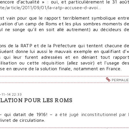
encore d’actualité » : oui, et particulièrement le 31 aoû
te/article/2011/09/01/la-ratp-accusee-d-avoi…
st vain pour que le rapport terriblement symbolique entr
acuation d'un camp de Roms et les plus sombres moments d
ul ne songe qu'il en soit allé autrement) au décideurs d
ions de la RATP et de la Préfecture qui tentent chacune d
Guéant donne lui aussi le mauvais exemple en qualifiant d'
s qui leur furent adressées et en déniant tout rappor
lisation ou cette réquisition (allez savoir) et l'usage de
mise en œuvre de la solution finale, notamment en France.
PERMALI
-11-14 22:33
ULATION POUR LES ROMS
 – qui datait de 1916! –
a été jugé inconstitutionnel par 
livret de circulation».