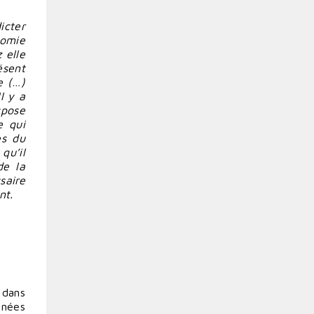
icter
nomie
 elle
ésent
e (…)
l y a
ispose
e qui
es du
qu’il
de la
saire
nt.
 dans
nnées