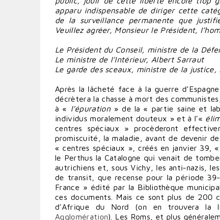
public, jouir de cette liberté encore trop 
apparu indispensable de diriger cette catég
de la surveillance permanente que justifie
Veuillez agréer, Monsieur le Président, l’h
Le Président du Conseil, ministre de la Déf
Le ministre de l’Intérieur, Albert Sarraut
Le garde des sceaux, ministre de la justice
Après la lâcheté face à la guerre d’Espagne
décrètera la chasse à mort des communistes, f
à «
l’épuration
» de la « partie saine et la
individus moralement douteux » et à l’«
éli
centres spéciaux » procèderont effective
promiscuité, la maladie, avant de devenir d
« centres spéciaux », créés en janvier 39, «
le Perthus la Catalogne qui venait de tomber
autrichiens et, sous Vichy, les anti-nazis, 
de transit, que recense pour la période 39
France » édité par la Bibliothèque municipal
ces documents. Mais ce sont plus de 200 
d’Afrique du Nord (on en trouvera la 
Agglomération
). Les Roms, et plus généralem