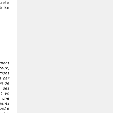
crete
à. En
ement
teux,
imons
s par
on de
e des
nt en
r une
dents
ordre