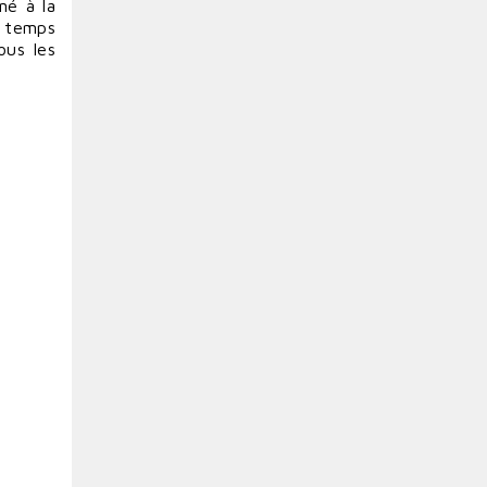
né à la
e temps
ous les