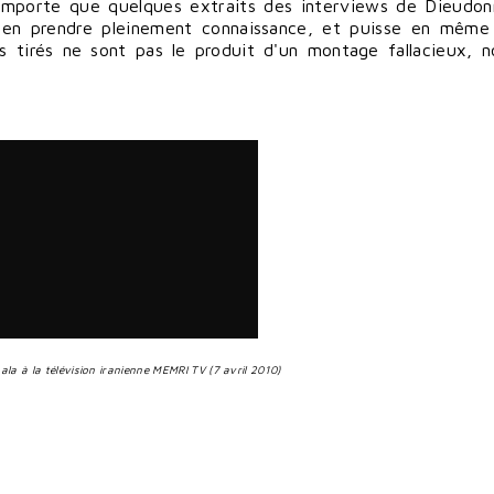
omporte que quelques extraits des interviews de Dieudon
se en prendre pleinement connaissance, et puisse en mêm
 tirés ne sont pas le produit d'un montage fallacieux, n
la à la télévision iranienne MEMRI TV (7 avril 2010)