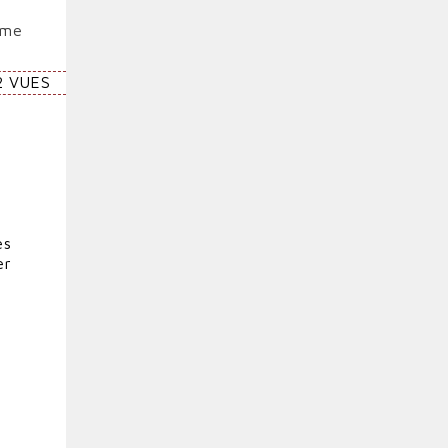
sme
2 VUES
es
er