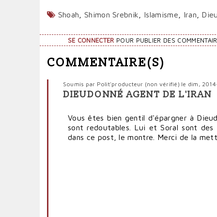
Shoah
,
Shimon Srebnik
,
Islamisme
,
Iran
,
Die
SE CONNECTER
POUR PUBLIER DES COMMENTAI
COMMENTAIRE(S)
Soumis par
Polit'producteur (non vérifié)
le dim, 201
DIEUDONNÉ AGENT DE L'IRAN
Vous êtes bien gentil d'épargner à Dieudo
sont redoutables. Lui et Soral sont des 
dans ce post, le montre. Merci de la mett