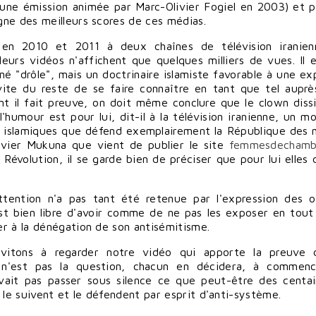
une émission animée par Marc-Olivier Fogiel en 2003) et p
gne des meilleurs scores de ces médias.
s en 2010 et 2011 à deux chaînes de télévision iranie
eurs vidéos n'affichent que quelques milliers de vues. Il e
né "drôle", mais un doctrinaire islamiste favorable à une ex
vite du reste de se faire connaître en tant que tel auprè
t il fait preuve, on doit même conclure que le clown diss
'humour est pour lui, dit-il à la télévision iranienne, un m
rs islamiques que défend exemplairement la République des m
livier Mukuna que vient de publier le site
femmesdechamb
évolution, il se garde bien de préciser que pour lui elles 
tention n'a pas tant été retenue par l'expression des o
st bien libre d'avoir comme de ne pas les exposer en tout 
r à la dénégation de son antisémitisme.
nvitons à regarder notre vidéo qui apporte la preuve 
à n'est pas la question, chacun en décidera, à commen
uvait pas passer sous silence ce que peut-être des centa
 le suivent et le défendent par esprit d'anti-système.