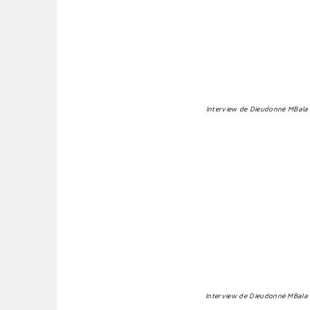
Interview de Dieudonné MBala M
I
nterview de Dieudonné MBala M