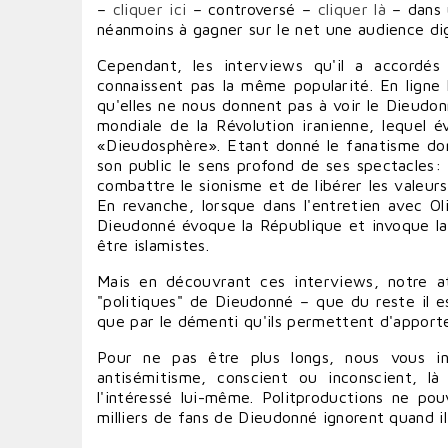
–
cliquer ici
– controversé –
cliquer là
– dans 
néanmoins à gagner sur le net une audience di
Cependant, les interviews qu'il a accordé
connaissent pas la même popularité. En ligne l
qu'elles ne nous donnent pas à voir le Dieudon
mondiale de la Révolution iranienne, lequel é
«Dieudosphère». Etant donné le fanatisme don
son public le sens profond de ses spectacles: l
combattre le sionisme et de libérer les valeu
En revanche, lorsque dans l'entretien avec O
Dieudonné évoque la République et invoque la R
être islamistes.
Mais en découvrant ces interviews, notre at
"politiques" de Dieudonné – que du reste il e
que par le démenti qu'ils permettent d'apporte
Pour ne pas être plus longs, nous vous i
antisémitisme, conscient ou inconscient, l
l'intéressé lui-même. Politproductions ne po
milliers de fans de Dieudonné ignorent quand il