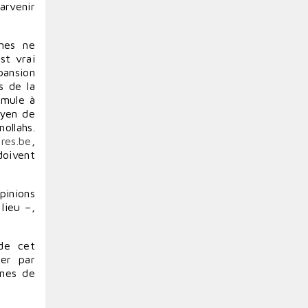
arvenir
nnes ne
st vrai
pansion
s de la
imule à
oyen de
ollahs.
res.be
,
doivent
pinions
lieu –,
de cet
cer par
ines de