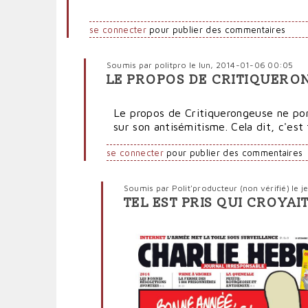
se connecter
pour publier des commentaires
Soumis par
politpro
le lun, 2014-01-06 00:05
LE PROPOS DE CRITIQUERO
En
réponse
Le propos de Critiquerongeuse ne por
à
sur son antisémitisme. Cela dit, c'est 
Dieudonné
agent
se connecter
pour publier des commentaires
de
l'Iran
par
Soumis par
Polit'producteur (non vérifié)
le j
Polit'producteur
TEL EST PRIS QUI CROYA
En
(non
réponse
vérifié)
à
Le
propos
de
Critiquerongeuse
par