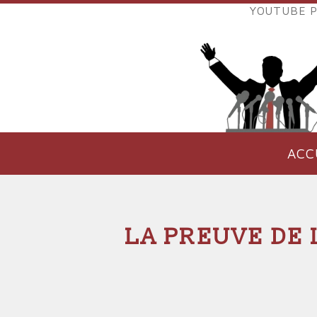
Aller
YOUTUBE P
au
LIENS
contenu
EXTER
principal
VERS
POLIT
ACC
NAVIGATION
PRINCIPALE
LA PREUVE DE 