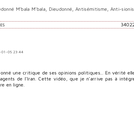
udonné M'bala M'bala
,
Dieudonné
,
Antisémitisme
,
Anti-sioni
3402
RES
4-01-05 23:44
nné une critique de ses opinions politiques... En vérité ell
agents de l'Iran. Cette vidéo, que je n'arrive pas à intégr
re en ligne.