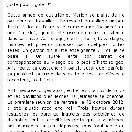
juste pour rigoler !"
Cette année de quatrième, Marion se plaint de ne
pas pouvoir travailler. Elle revient du collège un peu
triste à force d'être vue comme une "balance" ou
une "intello", quand elle ose demander le silence
dans sa classe. Au collège, c'est la foire, bavardages,
insultes et provocs imposés par quelques fortes
têtes. Un garçon dit à une enseignante : "Toi, je te
baise !" Un autre jette son carnet de
correspondance au visage de la prof d'histoire-géo.
A la récré, ça castagne ; il paraît aussi que, parfois,
ça picole et ça fume dans les toilettes. Les élèves le
racontent, tout fiers.
A Briis-sous-Forges aussi, entre les champs de colza
et les pavillons bien léchés, la jeunesse se cherche.
La première réunion de rentrée, le 12 octobre 2012,
a été plutôt rock and roll. Trois heures durant
lesquelles les parents, inquiets des problèmes de
discipline, ont interpellé les profs qui, eux-mêmes,
ont admis être un peu dépassés, sous l'oeil agacé du
nouveau directeur. "On se demandait sur quelle