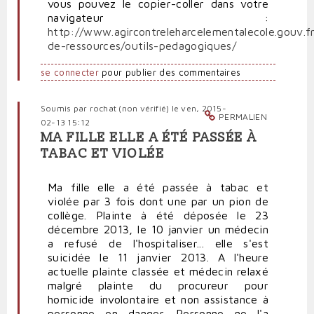
vous pouvez le copier-coller dans votre
navigateur :
http://www.agircontreleharcelementalecole.gouv.f
de-ressources/outils-pedagogiques/
se connecter
pour publier des commentaires
Soumis par
rochat (non vérifié)
le ven, 2015-
PERMALIEN
02-13 15:12
MA FILLE ELLE A ÉTÉ PASSÉE À
TABAC ET VIOLÉE
Ma fille elle a été passée à tabac et
violée par 3 fois dont une par un pion de
collège. Plainte à été déposée le 23
décembre 2013, le 10 janvier un médecin
a refusé de l'hospitaliser... elle s'est
suicidée le 11 janvier 2013. A l'heure
actuelle plainte classée et médecin relaxé
malgré plainte du procureur pour
homicide involontaire et non assistance à
personne en danger. Personne ne l'a