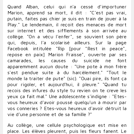
Quand Alban, celui qui n'a cessé d'importuner
Marion, apprend sa mort, il dit : "C'est pas vrai,
putain, faites pas chier je suis en train de jouer à la
Play." Le lendemain, il reçoit des menaces de mort
sur internet et des sifflements à son arrivée au
collège. "On a vécu l'enfer", se souvient son père
qui, depuis, l'a scolarisé ailleurs. Sur la page
Facebook intitulée "Rip [pour "Rest in peace",
repose en paix] Marion Fraisse", ouverte par ses
camarades, les causes du suicide ne font
apparemment aucun doute : "Une pote à mon frère
s'est pendue suite à du harcèlement." "Tout le
monde la traiter de pute" (sic). "Ouai pire, ils font ça
pour rigoler, et aujourd'hui, il pleure." "Quand tu
recois des infures du style tu revien on te creve les
yeux ça fait mal." Une adolescente s'indigne : "Etes-
vous heureux d'avoir poussé quelqu'un à mourir par
vos conneries ? Etes-vous heureux d'avoir détruit la
vie d'une personne et de sa famille ?"
Au collège, une cellule psychologique est mise en
place. Les élèves pleurent, puis les fleurs fanent. Le