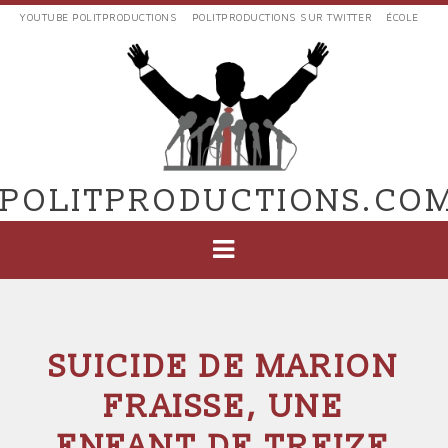
Aller
YOUTUBE POLITPRODUCTIONS
POLITPRODUCTIONS SUR TWITTER
ÉCOLE
au
LIENS
contenu
EXTERNES
principal
VERS
POLIT'PRODUCTIONS
POLITPRODUCTIONS.CO
NAVIGATION
PRINCIPALE
SUICIDE DE MARION
FRAISSE, UNE
ENFANT DE TREIZE