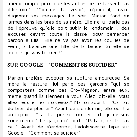
mieux rompre pour que les autres ne te fassent pas
d'histoire". "Comme tu veux", répond-il, avant
d'ignorer ses messages. Le soir, Marion fond en
larmes dans les bras de sa mère. Elle ne lui parle pas
de l'épreuve qu'elle doit subir le lendemain : des
excuses devant toute la classe, pour demander
pardon à Lila. "Elle ne va pas avoir les couilles de
venir, a balancé une fille de la bande. Si elle se
pointe, je vais la tuer !"
SUR GOOGLE : "COMMENT SE SUICIDER"
Marion préfère évoquer sa rupture amoureuse. Sa
mère la rassure, lui parle des garçons "qui se
comportent comme des Cro-Magnon, entre eux,
même quand ils tiennent à vous. Allez, dit-elle, vous
allez recoller les morceaux." Marion sourit : "Ca fait
du bien de pleurer." Avant de s'endormir, elle écrit à
un copain : "La chui preske tout en bat... je ne suis
kune merde." Le garçon répond : "Putain, ne dis pas
ça..." Avant de s'endormir, l'adolescente tape sur
Google : "Comment se suicider".