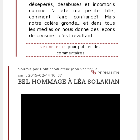
désépérés, désabusés et incompris
rochat
comme l'a été ma petite fille,
(non
comment faire confiance? Mais
vérifié)
notre colère gronde... et dans tous
les médias on nous donne des leçons
de civisme... c'est révoltant...
se connecter
pour publier des
commentaires
Soumis par
Polit'producteur (non vérifié)
le
PERMALIEN
sam, 2015-02-14 10:37
BEL HOMMAGE À LÉA SOLAKIAN