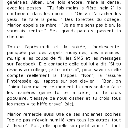
générales. Alban, une fois encore, mène la danse,
avec les pestes : "Tu fais moins la fière, hein ?" Ils
continuent dans les couloirs : "On va t'arracher les
yeux, te faire la peau..." Des toilettes du collège,
Marion appelle sa mère : "Je ne me sens pas bien, je
voudrais rentrer." Ses grands-parents passent la
chercher.
Toute l'après-midi et la soirée, l'adolescente,
paniquée par des appels anonymes, des menaces,
multiplie les coups de fil, les SMS et les messages
sur Facebook. Elle contacte celle qui lui a dit "Si tu
reviens au collège, je te buterai", pour savoir si elle
compte réellement la frapper. "Non", la rassure
l'intéressée qui tapote sur son clavier : "Bon, on
t'aime bien mai en ce moment tu nous soule à faire
les manières genre tu te la pète, tu te crois
populaire, t'essaye de nous clasher et tu crois tous
les mecs y te kiffe grave" (sic).
Marion remercie aussi une de ses anciennes copines
"de ne pas m'avoir humilié kom tous les autres tout
à l'heure". Puis, elle appelle son petit ami : "Il faut