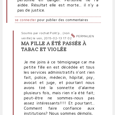
aidée. Résultat elle est morte... il n'y a
pas de justice.
se connecter
pour publier des commentaires
Soumis par
rochat Polit'p… (non
PERMALIEN
vérifié)
le ven, 2015-02-13 17:02
MA FILLE A ÉTÉ PASSÉE À
En
TABAC ET VIOLÉE
réponse
à
Je me joins à ce témoignage car ma
Ma
petite fille en est décédée et tous
fille
les services administratifs n'ont rien
elle
fait, police, médecin, hôpital, psy,
a
avocat et juge, et pourtant nous
été
avons tiré la sonnette d'alarme
passée
plusieurs fois, mais rien n'a été fait;
à
peut-être ne sommes-nous pas
tabac
assez intéressants!!!! Et pourtant...
et
Comment faire confiance aux
violée
institutions? Nous sommes démolis,
par