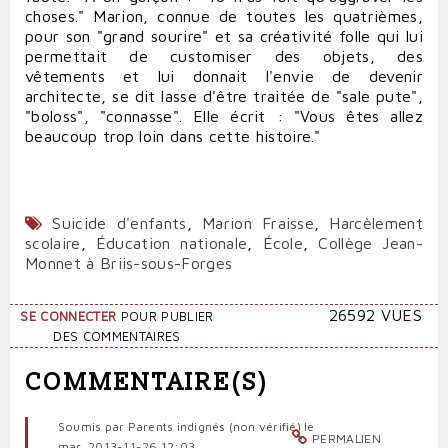
choses." Marion, connue de toutes les quatrièmes,
pour son "grand sourire" et sa créativité folle qui lui
permettait de customiser des objets, des
vêtements et lui donnait l'envie de devenir
architecte, se dit lasse d'être traitée de "sale pute",
"boloss", "connasse". Elle écrit : "Vous êtes allez
beaucoup trop loin dans cette histoire."
Suicide d'enfants
,
Marion Fraisse
,
Harcèlement
scolaire
,
Éducation nationale
,
École
,
Collège Jean-
Monnet à Briis-sous-Forges
26592 VUES
SE CONNECTER
POUR PUBLIER
DES COMMENTAIRES
COMMENTAIRE(S)
Soumis par
Parents indignés (non vérifié)
le
PERMALIEN
mar, 2013-11-26 12:03