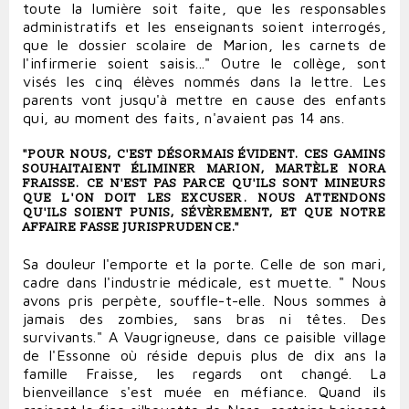
toute la lumière soit faite, que les responsables
administratifs et les enseignants soient interrogés,
que le dossier scolaire de Marion, les carnets de
l'infirmerie soient saisis..." Outre le collège, sont
visés les cinq élèves nommés dans la lettre. Les
parents vont jusqu'à mettre en cause des enfants
qui, au moment des faits, n'avaient pas 14 ans.
"POUR NOUS, C'EST DÉSORMAIS ÉVIDENT. CES GAMINS
SOUHAITAIENT ÉLIMINER MARION, MARTÈLE NORA
FRAISSE. CE N'EST PAS PARCE QU'ILS SONT MINEURS
QUE L'ON DOIT LES EXCUSER. NOUS ATTENDONS
QU'ILS SOIENT PUNIS, SÉVÈREMENT, ET QUE NOTRE
AFFAIRE FASSE JURISPRUDENCE."
Sa douleur l'emporte et la porte. Celle de son mari,
cadre dans l'industrie médicale, est muette. " Nous
avons pris perpète, souffle-t-elle. Nous sommes à
jamais des zombies, sans bras ni têtes. Des
survivants." A Vaugrigneuse, dans ce paisible village
de l'Essonne où réside depuis plus de dix ans la
famille Fraisse, les regards ont changé. La
bienveillance s'est muée en méfiance. Quand ils