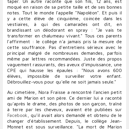
taper. Un autre raconte que son fils, 12 ans, est
moqué en raison de sa petite taille et de ses bonnes
notes. Tout le monde l'appelle "Napoléon". Et puis il
y a cette élève de cinquième, coincée dans les
vestiaires, à qui des camarades ont dit, en
brandissant un déodorant en spray : "Je vais te
transformer en chalumeau vivant." Tous ces parents
l'affirment : le collège n'a jamais pris la mesure de
cette souffrance. Pas d'entretiens sérieux avec le
principal malgré de nombreuses demandes, parfois
même par lettres recommandées. Juste des propos
vaguement rassurants, des aveux d'impuissance, une
CPE qui hausse les épaules : "Nous avons 600
élèves, impossible de surveiller votre enfant.
Débrouillez-vous pour qu'elle ne soit jamais seule."
Au cimetière, Nora Fraisse a rencontré l'ancien petit
ami de Marion et son père. Ce dernier lui a raconté
qu'après le drame, des photos de son garçon, traîné
à terre par les cheveux, avaient été publiées sur
Facebook
, qu'il avait alors demandé et obtenu de le
changer d'établissement. Depuis, le collège Jean-
Monnet est sous surveillance. "La mort de Marion