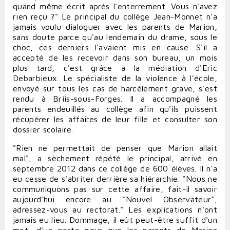
quand même écrit après l'enterrement. Vous n'avez
rien reçu ?" Le principal du collège Jean-Monnet n'a
jamais voulu dialoguer avec les parents de Marion,
sans doute parce qu'au lendemain du drame, sous le
choc, ces derniers l'avaient mis en cause. S'il a
accepté de les recevoir dans son bureau, un mois
plus tard, c'est grâce à la médiation d'Eric
Debarbieux. Le spécialiste de la violence à l'école,
envoyé sur tous les cas de harcèlement grave, s'est
rendu à Briis-sous-Forges. Il a accompagné les
parents endeuillés au collège afin qu'ils puissent
récupérer les affaires de leur fille et consulter son
dossier scolaire.
"Rien ne permettait de penser que Marion allait
mal", a sèchement répété le principal, arrivé en
septembre 2012 dans ce collège de 600 élèves. Il n'a
eu cesse de s'abriter derrière sa hiérarchie. "Nous ne
communiquons pas sur cette affaire, fait-il savoir
aujourd'hui encore au "Nouvel Observateur",
adressez-vous au rectorat." Les explications n'ont
jamais eu lieu. Dommage, il eût peut-être suffit d'un
mot, d'un geste pour que les parents de Marion