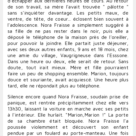
d'échapper aux dernières heures de cours. Au retour
de son travail, sa mère l'avait trouvée " pâlotte "
sans s'inquiéter davantage. Les petits maux, de
ventre, de tête, de coeur... éclosent bien souvent à
l'adolescence. Nora Fraisse a simplement suggéré à
sa fille de ne pas rester dans le noir, puis elle a
déposé le téléphone de la maison près de l'oreiller,
pour pouvoir la joindre. Elle partait juste déjeuner,
avec ses deux autres enfants, 9 ans et 18 mois, chez
une amie du village, Vaugrigneuse dans l'Esssone.
Dans une heure ou deux, elle serait de retour. Sans
doute, tout irait mieux. Mère et fille pourraient
faire un peu de shopping ensemble. Marion, toujours
douce et souriante, avait acquiescé. Une heure plus
tard, elle ne répondait plus au téléphone.
Silence encore quand Nora Fraisse, soudain prise de
panique, est rentrée précipitamment chez elle vers
13h30, laissant la voiture en marche avec ses petits
à l'intérieur. Elle hurlait. "Marion,Marion !" La porte
de sa chambre était bloquée. Nora Fraisse l'a
poussée violemment et découvert son enfant
pendue par un foulard au porte-manteau. Une fois