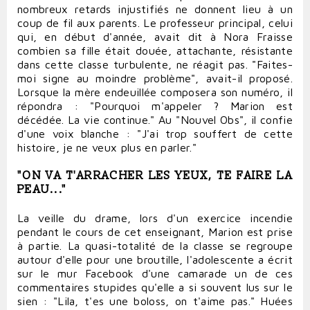
nombreux retards injustifiés ne donnent lieu à un
coup de fil aux parents. Le professeur principal, celui
qui, en début d'année, avait dit à Nora Fraisse
combien sa fille était douée, attachante, résistante
dans cette classe turbulente, ne réagit pas. "Faites-
moi signe au moindre problème", avait-il proposé.
Lorsque la mère endeuillée composera son numéro, il
répondra : "Pourquoi m'appeler ? Marion est
décédée. La vie continue." Au "Nouvel Obs", il confie
d'une voix blanche : "J'ai trop souffert de cette
histoire, je ne veux plus en parler."
"ON VA T'ARRACHER LES YEUX, TE FAIRE LA
PEAU..."
La veille du drame, lors d'un exercice incendie
pendant le cours de cet enseignant, Marion est prise
à partie. La quasi-totalité de la classe se regroupe
autour d'elle pour une broutille, l'adolescente a écrit
sur le mur Facebook d'une camarade un de ces
commentaires stupides qu'elle a si souvent lus sur le
sien : "Lila, t'es une boloss, on t'aime pas." Huées