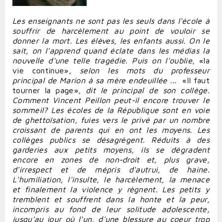
Les enseignants ne sont pas les seuls
dans l'école
à
souffrir
de harcèlement au point de vouloir se
donner la mort. Les élèves, les enfants aussi. On le
sait, on l'apprend quand éclate dans les médias la
nouvelle d'une telle tragédie. Puis on l'oublie,
«la
vie continue»
, selon les mots du professeur
principal de Marion à sa mère endeuillée ...
«Il faut
tourner la page»
, dit le principal de son collège.
Comment Vincent Peillon peut-il encore trouver le
sommeil? Les écoles de la République sont en voie
de
ghettoïsation, fuies vers le privé par un nombre
croissant de parents qui en ont les moyens. Les
collèges publics se désagrègent. Réduits à des
garderies aux petits moyens, ils se dégradent
encore en zones de non-droit et, plus grave,
d'irrespect et de mépris d'autrui, de haine.
L'humiliation, l'insulte, le harcèlement, la menace
et finalement la violence y règnent. Les petits y
tremblent et souffrent dans la honte et la peur,
incompris au fond de leur solitude adolescente,
jusqu'au jour où l'un, d'une blessure au coeur trop