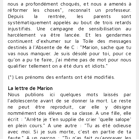
nous a profondément choqués, et nous a amenés à
réformer les choses", reconnaît un professeur.
Depuis la rentrée, les parents sont
systématiquement appelés au bout de trois retards
injustifiés. Une campagne de sensibilisation au
harcèlement va être lancée. Et les gendarmes
continuent d'exhumer sur la Toile des messages
destinés à l'Absente de 4e C : "Marion, sache que tu
vas nous manquer. Je suis désolé pour toi, pour ce
qu'on a pu te faire, j'ai même pas de mot pour nous
qualifier tellement on a été durs et idiots."
(*) Les prénoms des enfants ont été modifiés.
La lettre de Marion
Nous publions ici quelques mots laissés par
l'adolescente avant de se donner la mort. Le reste
ne peut être reproduit, car elle y désigne
nommément des élèves de sa classe. A une fille, elle
écrit : "Arrête je t'en supplie de crier 'quelle salope'
en plein cours." A une autre : "Tu as été odieuse
avec moi. Si je suis morte, c'est en partie de ta
faute." A un garçon : "Tu n'as fait qu'aggraver les