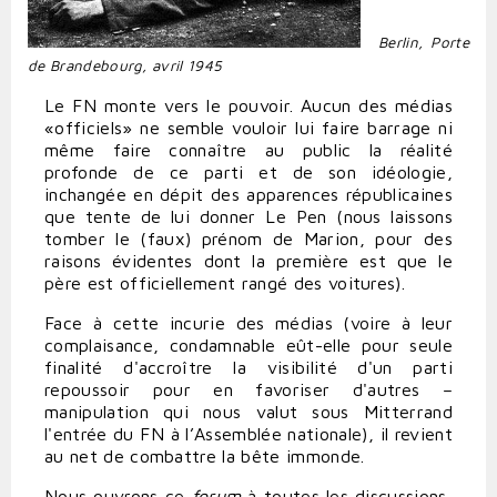
Berlin, Porte
de Brandebourg, avril 1945
Le FN monte vers le pouvoir. Aucun des médias
«officiels» ne semble vouloir lui faire barrage ni
même faire connaître au public la réalité
profonde de ce parti et de son idéologie,
inchangée en dépit des apparences républicaines
que tente de lui donner Le Pen (nous laissons
tomber le (faux) prénom de Marion, pour des
raisons évidentes dont la première est que le
père est officiellement rangé des voitures).
Face à cette incurie des médias (voire à leur
complaisance, condamnable eût-elle pour seule
finalité d'accroître la visibilité d'un parti
repoussoir pour en favoriser d'autres –
manipulation qui nous valut sous Mitterrand
l'entrée du FN à l’Assemblée nationale), il revient
au net de combattre la bête immonde.
Nous ouvrons ce
forum
à toutes les discussions,