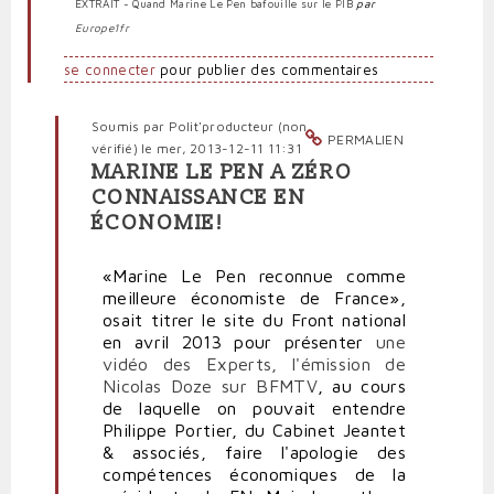
EXTRAIT - Quand Marine Le Pen bafouille sur le PIB
par
Europe1fr
se connecter
pour publier des commentaires
Soumis par
Polit'producteur (non
PERMALIEN
vérifié)
le mer, 2013-12-11 11:31
MARINE LE PEN A ZÉRO
En
CONNAISSANCE EN
réponse
ÉCONOMIE!
à
Qu'on
se
«Marine Le Pen reconnue comme
le
meilleure économiste de France»,
dise
osait titrer le site du Front national
:
en avril 2013 pour présenter
une
Marine
vidéo des Experts, l'émission de
Le
Nicolas Doze sur BFMTV
, au cours
Pen
de laquelle on pouvait entendre
est
Philippe Portier, du Cabinet Jeantet
économiquement
& associés, faire l'apologie des
nulle
compétences économiques de la
!