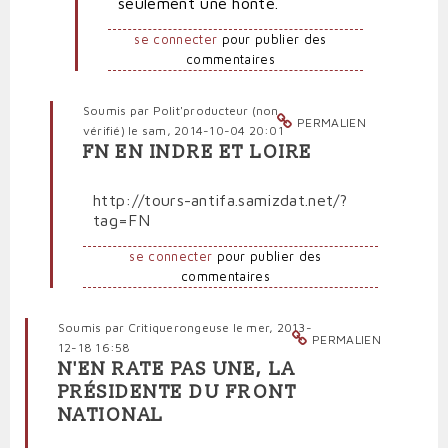
seulement une honte.
se connecter
pour publier des
commentaires
Soumis par
Polit'producteur (non
PERMALIEN
vérifié)
le sam, 2014-10-04 20:01
FN EN INDRE ET LOIRE
En
réponse
http://tours-antifa.samizdat.net/?
à
tag=FN
Qu'on
se
se connecter
pour publier des
le
commentaires
dise
:
Marine
Soumis par
Critiquerongeuse
le mer, 2013-
PERMALIEN
Le
12-18 16:58
Pen
N'EN RATE PAS UNE, LA
est
PRÉSIDENTE DU FRONT
économiquement
NATIONAL
nulle
!