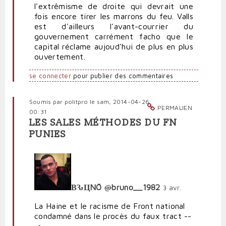
l'extrêmisme de droite qui devrait une
fois encore tirer les marrons du feu. Valls
est d'ailleurs l'avant-courrier du
gouvernement carrément facho que le
capital réclame aujoud'hui de plus en plus
ouvertement.
se connecter
pour publier des commentaires
Soumis par
politpro
le sam, 2014-04-26
PERMALIEN
00:31
LES SALES MÉTHODES DU FN
PUNIES
ВԄЦNŌ
@
bruno__1982
3 avr.
La Haine et le racisme de Front national
condamné dans le procès du faux tract --