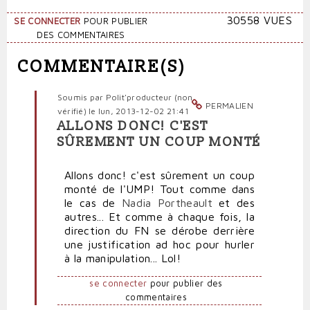
30558 VUES
SE CONNECTER
POUR PUBLIER
DES COMMENTAIRES
COMMENTAIRE(S)
Soumis par
Polit'producteur (non
PERMALIEN
vérifié)
le lun, 2013-12-02 21:41
ALLONS DONC! C'EST
En
SÛREMENT UN COUP MONTÉ
réponse
à
Allons donc! c'est sûrement un coup
Le
monté de l'UMP! Tout comme dans
"recruteur"
le cas de
Nadia Portheault
et des
du
autres... Et comme à chaque fois, la
FN
direction du FN se dérobe derrière
pris
une justification ad hoc pour hurler
en
à la manipulation... Lol!
flagrant
délit
se connecter
pour publier des
de
commentaires
mensonge