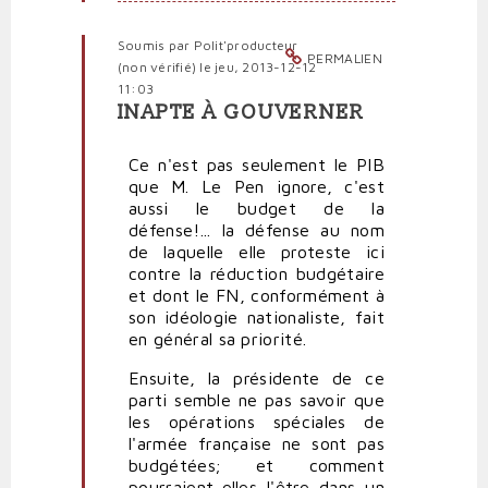
Polit'producteur
(non
Soumis par
Polit'producteur
vérifié)
PERMALIEN
(non vérifié)
le jeu, 2013-12-12
11:03
INAPTE À GOUVERNER
En
réponse
Ce n'est pas seulement le PIB
à
que M. Le Pen ignore, c'est
Marine
aussi le budget de la
Le
défense!... la défense au nom
Pen
de laquelle elle proteste ici
a
contre la réduction budgétaire
zéro
et dont le FN, conformément à
connaissance
son idéologie nationaliste, fait
en
en général sa priorité.
économie!
par
Ensuite, la présidente de ce
Polit'producteur
parti semble ne pas savoir que
(non
les opérations spéciales de
vérifié)
l'armée française ne sont pas
budgétées; et comment
pourraient-elles l'être dans un