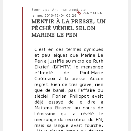
par
Polit'producteur
Soumis par
Anti-marionnettiste
(non
PERMALIEN
le mer, 2013-12-04 02:26
vérifié)
MENTIR À LA PRESSE, UN
En
PÉCHÉ VÉNIEL SELON
réponse
MARINE LE PEN
à
Allons
donc!
C'est en ces termes cyniques
c'est
et peu laïques que Marine Le
sûrement
Pen a justifié au micro de Ruth
un
Elkrief (BFMTV) le mensonge
coup
effronté de Paul-Marie
monté
Coûteaux à la presse. Aucun
par
regret. Rien de très grave, rien
Polit'producteur
que de banal, pas l'affaire du
(non
siècle! Florian Philippot avait
vérifié)
déjà essayé de le dire à
Maïtena Biraben au cours de
l'émission qui a révélé le
mensonge du recruteur du FN;
mais sa langue avait fourché: