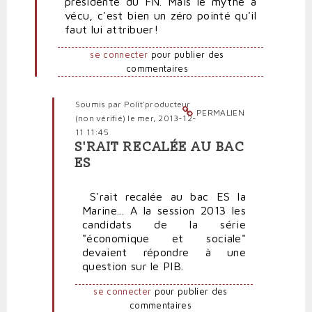
présidente du FN. Mais le mythe a
par
vécu, c'est bien un zéro pointé qu'il
Anti-
faut lui attribuer!
marionnettiste
se connecter
pour publier des
commentaires
Soumis par
Polit'producteur
PERMALIEN
(non vérifié)
le mer, 2013-12-
11 11:45
S'RAIT RECALÉE AU BAC
En
ES
réponse
à
S'rait recalée au bac ES la
Marine
Marine... A la session 2013 les
Le
candidats de la série
Pen
"économique et sociale"
a
devaient répondre à une
zéro
question sur le PIB.
connaissance
en
se connecter
pour publier des
économie!
commentaires
par