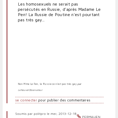
Les homosexuels ne serait pas
par
persécutés en Russie, d'après Madame Le
Anti-
Pen! La Russie de Poutine n'est pourtant
marionnettiste
pas très gay...
Non Mme Le Pen, la Russie ce n'est pas très gay
par
LeNouvelObservateur
se connecter
pour publier des commentaires
Soumis par
politpro
le mer, 2013-12-18
PERMALIEN