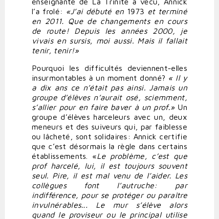
enseignante de La Trinité a vécu, Annick
l’a frolé:
«J’ai
débuté
en
1973
et
terminé
en
2011.
Que
de
changements
en
cours
de
route!
Depuis
les
années
2000,
je
vivais
en
sursis,
moi
aussi.
Mais
il fallait
tenir,
tenir!»
Pourquoi les difficultés deviennent-elles
insurmontables à un moment donné?
«
Il
y
a
dix ans ce n’était pas ainsi. Jamais un
groupe d’élèves n’aurait osé, sciemment,
s’allier pour en faire baver à un prof.»
Un
groupe d’élèves harceleurs avec un, deux
meneurs et des suiveurs qui, par faiblesse
ou lâcheté, sont solidaires: Annick certifie
que c’est désormais la règle dans certains
établissements. «
Le
problème,
c’est
que
prof
harcelé,
lui,
il
est
toujours
souvent
seul.
Pire,
il
est
mal
venu
de
l’aider.
Les
collègues
font
l’autruche:
par
indifférence,
pour
se
protéger ou
paraître
invulnérables...
Le
mur
s’élève
alors
quand
le
proviseur
ou
le
principal utilise