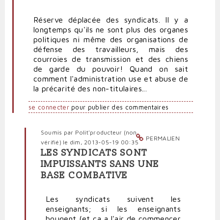
Réserve déplacée des syndicats. Il y a
longtemps qu'ils ne sont plus des organes
politiques ni même des organisations de
défense des travailleurs, mais des
courroies de transmission et des chiens
de garde du pouvoir! Quand on sait
comment l'administration use et abuse de
la précarité des non-titulaires...
se connecter
pour publier des commentaires
Soumis par
Polit'producteur (non
PERMALIEN
vérifié)
le dim, 2013-05-19 00:35
LES SYNDICATS SONT
En
IMPUISSANTS SANS UNE
réponse
BASE COMBATIVE
à
Réserve
déplacée
Les syndicats suivent les
des
enseignants; si les enseignants
syndicats
bougent (et ça a l'air de commencer