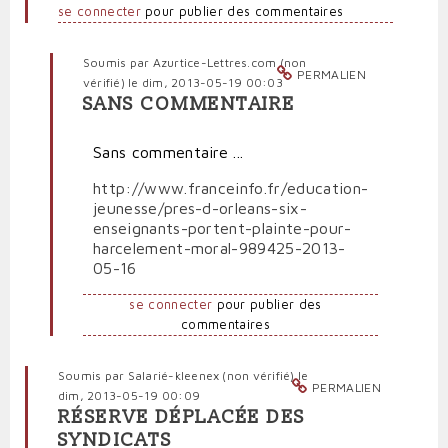
se connecter
pour publier des commentaires
Soumis par
Azurtice-Lettres.com (non
PERMALIEN
vérifié)
le dim, 2013-05-19 00:03
SANS COMMENTAIRE
En
réponse
Sans commentaire ...
à
Terrible
http://www.franceinfo.fr/education-
situation
jeunesse/pres-d-orleans-six-
des
enseignants-portent-plainte-pour-
professeurs
harcelement-moral-989425-2013-
précaires
05-16
par
Polit'producteur
se connecter
pour publier des
(non
commentaires
vérifié)
Soumis par
Salarié-kleenex (non vérifié)
le
PERMALIEN
dim, 2013-05-19 00:09
RÉSERVE DÉPLACÉE DES
SYNDICATS