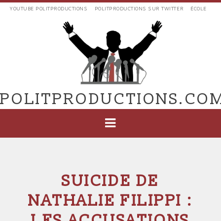
Aller
YOUTUBE POLITPRODUCTIONS
POLITPRODUCTIONS SUR TWITTER
ÉCOLE
au
LIENS
contenu
EXTERNES
principal
VERS
POLIT'PRODUCTIONS
POLITPRODUCTIONS.CO
NAVIGATION
PRINCIPALE
SUICIDE DE
NATHALIE FILIPPI :
LES ACCUSATIONS