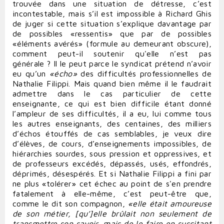
trouvée dans une situation de détresse, c’est
incontestable, mais s’il est impossible à Richard Ghis
de juger si cette situation s’explique davantage par
de possibles «ressentis» que par de possibles
«éléments avérés» (formule au demeurant obscure),
comment peut-il soutenir qu'elle n’est pas
générale ? Il le peut parce le syndicat prétend n’avoir
eu qu’un
«écho»
des difficultés professionnelles de
Nathalie Filippi. Mais quand bien même il le faudrait
admettre dans le cas particulier de cette
enseignante, ce qui est bien difficile étant donné
l’ampleur de ses difficultés, il a eu, lui comme tous
les autres enseignants, des centaines, des milliers
d’échos étouffés de cas semblables, je veux dire
d’élèves, de cours, d’enseignements impossibles, de
hiérarchies sourdes, sous pression et oppressives, et
de professeurs excédés, dépassés, usés, effondrés,
déprimés, désespérés. Et si Nathalie Filippi a fini par
ne plus «tolérer» cet échec au point de s'en prendre
fatalement à elle-même, c’est peut-être que,
comme le dit son compagnon,
«elle
était
amoureuse
de
son
métier,
[qu’]
elle
brûlait
non
seulement
de
transmettre
son
savoir,
mais
de
le faire
en
suscitant