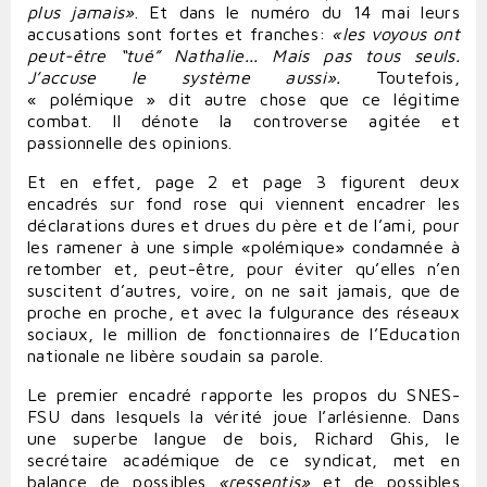
plus jamais»
. Et dans le numéro du 14 mai leurs
accusations sont fortes et franches:
«les voyous ont
peut-être “tué” Nathalie... Mais pas tous seuls.
J’accuse le système aussi».
Toutefois,
« polémique » dit autre chose que ce légitime
combat. Il dénote la controverse agitée et
passionnelle des opinions.
Et en effet, page 2 et page 3 figurent deux
encadrés sur fond rose qui viennent encadrer les
déclarations dures et drues du père et de l’ami, pour
les ramener à une simple «polémique» condamnée à
retomber et, peut-être, pour éviter qu’elles n’en
suscitent d’autres, voire, on ne sait jamais, que de
proche en proche, et avec la fulgurance des réseaux
sociaux, le million de fonctionnaires de l’Education
nationale ne libère soudain sa parole.
Le premier encadré rapporte les propos du SNES-
FSU dans lesquels la vérité joue l’arlésienne. Dans
une superbe langue de bois, Richard Ghis, le
secrétaire académique de ce syndicat, met en
balance de possibles
«ressentis»
et de possibles