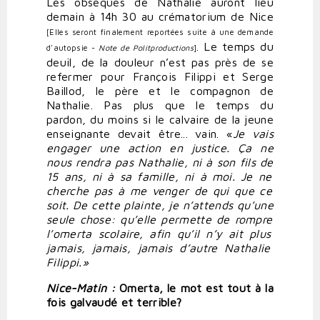
Les obsèques de Nathalie auront lieu
demain à 14h 30 au crématorium de Nice
[Elles seront finalement reportées suite à une demande
.
Le temps du
d'autopsie -
Note de Politproductions
]
deuil, de la douleur n’est pas près de se
refermer pour François Filippi et Serge
Baillod, le père et le compagnon de
Nathalie. Pas plus que le temps du
pardon, du moins si le calvaire de la jeune
enseignante devait être... vain. «
Je
vais
engager
une
action
en
justice.
Ça
ne
nous
rendra
pas
Nathalie,
ni
à son
fils
de
15
ans,
ni
à
sa
famille,
ni
à moi.
Je
ne
cherche
pas
à
me
venger
de
qui
que
ce
soit.
De
cette
plainte,
je
n’attends
qu’une
seule
chose:
qu’elle
permette de
rompre
l’omerta
scolaire,
afin
qu
’
il n
’
y
ait
plus
jamais,
jamais,
jamais
d’autre
Nathalie
Filippi.»
Nice-Matin :
Omerta,
le
mot
est
tout
à
la
fois
galvaudé
et
terrible?