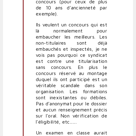
concours (pour ceux de plus
base
de 10 ans d'ancienneté par
combative
exemple).
par
Polit'producteur
Ils veulent un concours qui est
(non
là normalement pour
vérifié)
embaucher les meilleurs. Les
non-titulaires sont déjà
embauchés et inspectés, je ne
vois pas pourquoi ce syndicat
est contre une titularisation
sans concours. En plus le
concours réservé au montage
duquel ils ont participé est un
véritable scandale dans son
organisation. Les formations
sont inexistantes ou débiles.
Pas d'anonymat pour le dossier
et aucun renseignement précis
sur l'oral. Non vérification de
l'éligibilité, etc.......
Un examen en classe aurait