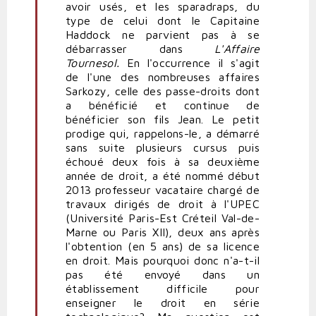
avoir usés, et les sparadraps, du
non-
type de celui dont le Capitaine
titulaires
Haddock ne parvient pas à se
par
débarrasser dans
L'Affaire
Polit'producteur
Tournesol.
En l'occurrence il s'agit
(non
de l'une des nombreuses affaires
vérifié)
Sarkozy, celle des passe-droits dont
a bénéficié et continue de
bénéficier son fils Jean. Le petit
prodige qui, rappelons-le, a démarré
sans suite plusieurs cursus puis
échoué deux fois à sa deuxième
année de droit, a été nommé début
2013 professeur vacataire chargé de
travaux dirigés de droit à l'UPEC
(Université Paris-Est Créteil Val-de-
Marne ou Paris XII), deux ans après
l'obtention (en 5 ans) de sa licence
en droit. Mais pourquoi donc n'a-t-il
pas été envoyé dans un
établissement difficile pour
enseigner le droit en série