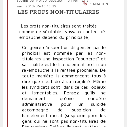
Soumis par
Polit'producteur (non vérifié)
le
PERMALIEN
sam, 2013-05-18 13:39
LES PROFS NON-TITULAIRES
Les profs non-titulaires sont traités
comme de véritables vassaux car leur ré-
embauche dépend du principal(e).
Ce genre d'inspection diligentée par le
principal est nommée par les non-
titulaires une inspection "couperet" et
sa finalité est le licenciement ou la non
ré-embauche à la rentrée prochaine. De
toute manière ils commencent tous à
dire que c'est dû à sa fragilité. Même
les syndicats sont, dans ce cas, odieux
et lamentables. Pensez qu'ils ne
demandent qu'une enquête
administrative, pour un suicide
accompagné de suspicion de
harcèlement moral (suspicion pour les
gens qui ne sont pas non-titulaires de
l'éducation). Déjà qu'ils sont inutiles, ils