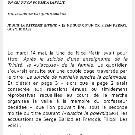
UN CRI QU'ON POUSSE À LA FOLIE
MOI JE SUIS UN CRI QU'ON ABRÈGE
JE SUIS LA DÉTRESSE INFINIE
»
. JE NE SUIS QU'UN CRI (JEAN FERRAT,
GUY THOMAS)
Le mardi 14 mai, la Une de Nice-Matin avait pour
titre:
Après le suicide d’une enseignante de la
Trinité, le «J’accuse» de la famille.
Le quotidien
s’ouvrait ensuite sur une double page traversée par
le titre:
Le suicide de Nathalie suscite la polémique
.
Et c’était en page 3 – alors que la page 2 était
consacrée aux réactions émues ou timidement
réprobatives recueillies au cours de la marche
organisée la veille à la mémoire du professeur
décédée – que l’on pouvait lire, sous la seconde
moitié du titre courant
(«suscite la polémique»
), les
accusations de Serge Baillod et François Filippi. Les
voici :