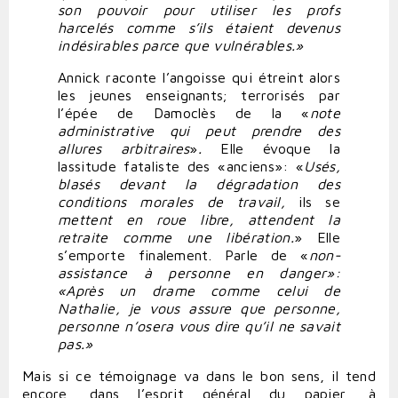
son pouvoir pour utiliser les profs
harcelés comme s’ils étaient devenus
indésirables parce que vulnérables.»
Annick raconte l’angoisse qui étreint alors
les jeunes enseignants; terrorisés par
l’épée de Damoclès de la «
note
administrative qui
peut
prendre
des
allures
arbitraires
»
.
Elle évoque la
lassitude fataliste des «anciens»: «
Usés,
blasés
devant
la
dégradation
des
conditions
morales
de
travail,
ils se
mettent
en
roue
libre,
attendent
la
retraite
comme
une
libération.
» Elle
s’emporte finalement. Parle de «
non-
assistance
à
personne
en
danger»:
«Après un drame comme celui de
Nathalie, je vous assure que personne,
personne n’osera vous dire qu’il ne savait
pas.»
Mais si ce témoignage va dans le bon sens, il tend
encore, dans l’esprit général du papier, à