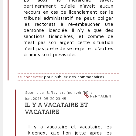
pertinemment qu'elle n'avait aucun
recours en cas de licenciement car le
tribunal administratif ne peut obliger
les rectorats à ré-embaucher une
personne licenciée. Il n'y a que des
sanctions financières, et comme ce
n'est pas son argent cette situation
n'est pas prête de se régler et d'autres
drames sont prévisibles.
se connecter
pour publier des commentaires
Soumis par
B. Reynard (non vérifié)
le
PERMALIEN
lun, 2013-05-20 23:45
IL Y A VACATAIRE ET
En
VACATAIRE
réponse
à
Il y a vacataire et vacataire, les
Les
kleenex, que l'on jette après les
profs