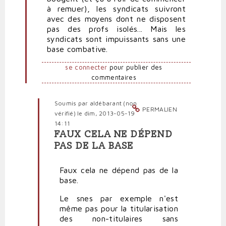
par
à remuer), les syndicats suivront
Salarié-
avec des moyens dont ne disposent
kleenex
pas des profs isolés... Mais les
(non
syndicats sont impuissants sans une
vérifié)
base combative.
se connecter
pour publier des
commentaires
Soumis par
aldébarant (non
PERMALIEN
vérifié)
le dim, 2013-05-19
14:11
FAUX CELA NE DÉPEND
En
PAS DE LA BASE
réponse
à
Faux cela ne dépend pas de la
Les
base.
syndicats
sont
Le snes par exemple n'est
impuissants
même pas pour la titularisation
sans
des non-titulaires sans
une