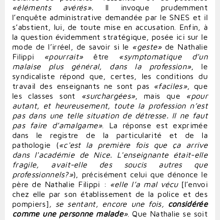
«éléments avérés».
Il invoque prudemment
l’enquête administrative demandée par le SNES et il
s’abstient, lui, de toute mise en accusation. Enfin, à
la question évidemment stratégique, posée ici sur le
mode de l’irréel, de savoir si le
«geste»
de Nathalie
Filippi
«pourrait»
être
«symptomatique d’un
malaise plus général, dans la profession»
, le
syndicaliste répond que, certes, les conditions du
travail des enseignants ne sont pas
«faciles»
, que
les classes sont
«surchargées»
, mais que
«pour
autant, et heureusement, toute la profession n’est
pas dans une telle situation de détresse. Il ne faut
pas faire d’amalgame»
. La réponse est exprimée
dans le registre de la particularité et de la
pathologie (
«c'est la première fois que ça arrive
dans l'académie de Nice. L'enseignante était-elle
fragile, avait-elle des soucis autres que
professionnels?»
), précisément celui que dénonce le
père de Nathalie Filippi :
«elle l’a mal vécu
[l’envoi
chez elle par son établissement de la police et des
pompiers]
, se sentant, encore une fois,
considérée
comme une personne malade
»
. Que Nathalie se soit