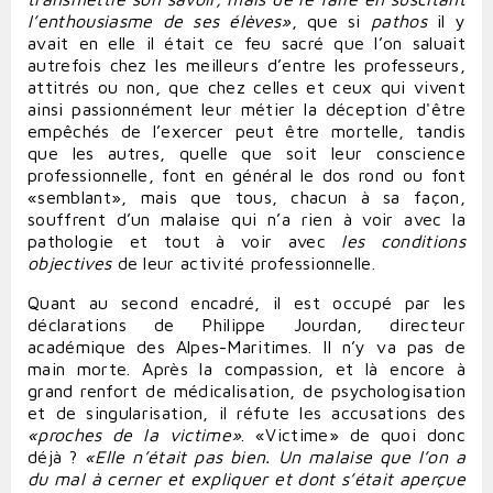
l’enthousiasme
de
ses
élèves»
, que si
pathos
il y
avait en elle il était ce feu sacré que l’on saluait
autrefois chez les meilleurs d’entre les professeurs,
attitrés ou non, que chez celles et ceux qui vivent
ainsi passionnément leur métier la déception d'être
empêchés de l’exercer peut être mortelle, tandis
que les autres, quelle que soit leur conscience
professionnelle, font en général le dos rond ou font
«semblant», mais que tous, chacun à sa façon,
souffrent d’un malaise qui n’a rien à voir avec la
pathologie et tout à voir avec
les conditions
objectives
de leur activité professionnelle.
Quant au second encadré, il est occupé par les
déclarations de Philippe Jourdan, directeur
académique des Alpes-Maritimes. Il n’y va pas de
main morte. Après la compassion, et là encore à
grand renfort de médicalisation, de psychologisation
et de singularisation, il réfute les accusations des
«proches de la victime»
. «Victime» de quoi donc
déjà ?
«Elle n’était pas bien. Un malaise que l’on a
du mal à cerner et expliquer et dont s’était aperçue