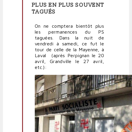
En
PLUS EN PLUS SOUVENT
réponse
TAGUÉS
à
Et
une
On ne comptera bientôt plus
opération
les permanences du PS
coup
taguées. Dans la nuit de
de
vendredi à samedi, ce fut le
poing
tour de celle de la Mayenne, à
de
Laval (après Perpignan le 20
plus
avril, Grandville le 27 avril,
par
etc.):
Polit'producteur
(non
vérifié)