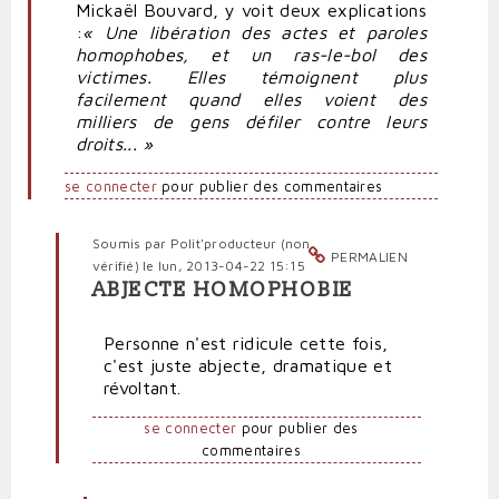
Mickaël Bouvard, y voit deux explications
:
« Une libération des actes et paroles
homophobes, et un ras-le-bol des
victimes. Elles témoignent plus
facilement quand elles voient des
milliers de gens défiler contre leurs
droits... »
se connecter
pour publier des commentaires
Soumis par
Polit'producteur (non
PERMALIEN
vérifié)
le lun, 2013-04-22 15:15
ABJECTE HOMOPHOBIE
En
réponse
Personne n'est ridicule cette fois,
à
c'est juste abjecte, dramatique et
VIDEO.
révoltant.
Deux
homosexuels
se connecter
pour publier des
agressés
commentaires
à
la