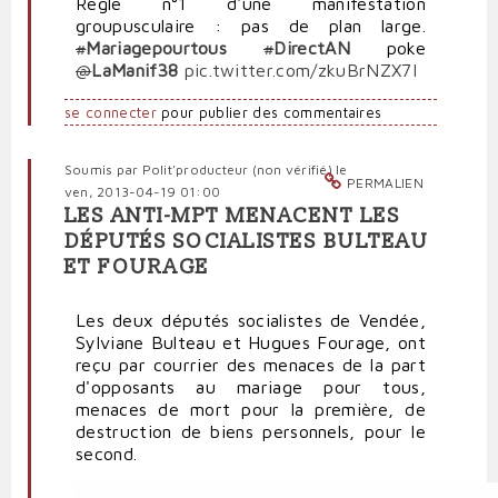
Règle n°1 d'une manifestation
groupusculaire : pas de plan large.
#
Mariagepourtous
#
DirectAN
poke
@
LaManif38
pic.twitter.com/zkuBrNZX7I
se connecter
pour publier des commentaires
Soumis par
Polit'producteur (non vérifié)
le
PERMALIEN
ven, 2013-04-19 01:00
LES ANTI-MPT MENACENT LES
DÉPUTÉS SOCIALISTES BULTEAU
ET FOURAGE
Les deux députés socialistes de Vendée,
Sylviane Bulteau et Hugues Fourage, ont
reçu par courrier des menaces de la part
d'opposants au mariage pour tous,
menaces de mort pour la première, de
destruction de biens personnels, pour le
second.