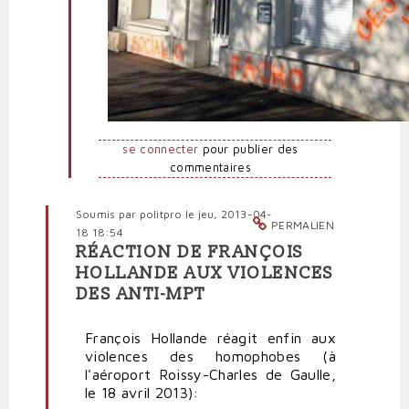
se connecter
pour publier des
commentaires
Soumis par
politpro
le jeu, 2013-04-
PERMALIEN
18 18:54
RÉACTION DE FRANÇOIS
En
HOLLANDE AUX VIOLENCES
réponse
DES ANTI-MPT
à
Montée
des
François Hollande réagit enfin aux
violences
violences des homophobes (à
fascistes
l'aéroport Roissy-Charles de Gaulle,
en
le 18 avril 2013):
France