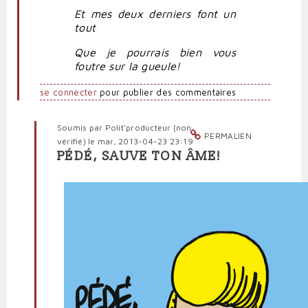
Et mes deux derniers font un
tout
Que je pourrais bien vous
foutre sur la gueule!
se connecter
pour publier des commentaires
Soumis par
Polit'producteur (non
PERMALIEN
vérifié)
le mar, 2013-04-23 23:19
PÉDÉ, SAUVE TON ÂME!
En
réponse
à
Opération
coup
de
poing
par
Critiquerongeuse