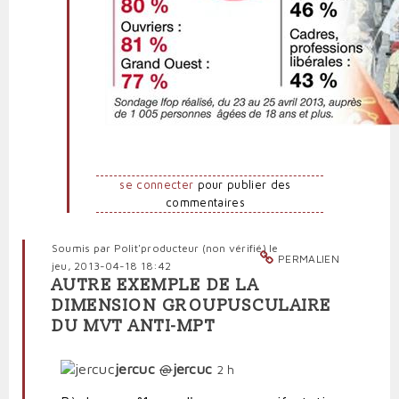
se connecter
pour publier des
commentaires
Soumis par
Polit'producteur (non vérifié)
le
PERMALIEN
jeu, 2013-04-18 18:42
AUTRE EXEMPLE DE LA
DIMENSION GROUPUSCULAIRE
DU MVT ANTI-MPT
jercuc
@
jercuc
2 h