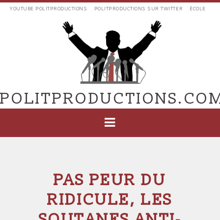
Aller
YOUTUBE POLITPRODUCTIONS
POLITPRODUCTIONS SUR TWITTER
ÉCOLE
au
LIENS
contenu
EXTERNES
principal
VERS
POLIT'PRODUCTIONS
POLITPRODUCTIONS.CO
NAVIGATION
PRINCIPALE
PAS PEUR DU
RIDICULE, LES
SOUTANES ANTI-