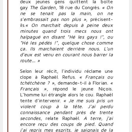
deux jeunes gens quittent la boîte
gay
The Garden
, 18 rue du Congrès.
« On
ne se tenait pas la main, on ne
s'embrassait pas non plus »
, précisent-
ils.
« On marchait depuis à peine deux
minutes quand trois mecs nous ont
halpagué en disant "Hé les gays !", ou
"Hé les pédés !", quelque chose comme
ça. Ils marchaient derrière nous. L'un
d'eux est venu en courant nous barrer la
route... »
Selon leur récit, l'individu réclame une
clope à Raphaël. Refus.
« Français ou
tchétchène ? »
, demande-t-il à Florian.
«
Français »
, répond le jeune Niçois.
L'homme lui étrangle alors le cou. Raphaël
tente d'intervenir.
« Je me suis pris un
violent coup à la tête. J'ai perdu
connaissance pendant près de trente
secondes,
relate Raphaël.
A terre, j'ai
encore reçu des coups de pied. Quand
j'ai repris mes esprits, je saignais de la