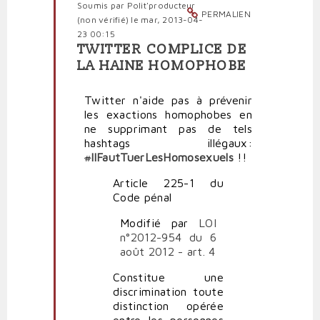
sortie
Soumis par
Polit'producteur
PERMALIEN
d'une
(non vérifié)
le mar, 2013-04-
boîte
23 00:15
de
TWITTER COMPLICE DE
En
nuit
LA HAINE HOMOPHOBE
réponse
par
à
F.T.P.
Twitter n'aide pas à prévenir
Abjecte
les exactions homophobes en
homophobie
ne supprimant pas de tels
par
hashtags illégaux:
Polit'producteur
#
IlFautTuerLesHomosexuels
!!
(non
vérifié)
Article 225-1 du
Code pénal
Modifié par
LOI
n°2012-954 du 6
août 2012 - art. 4
Constitue une
discrimination toute
distinction opérée
entre les personnes