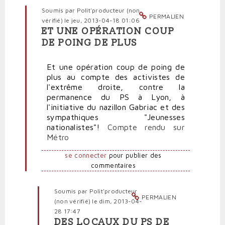
Soumis par
Polit'producteur (non
PERMALIEN
vérifié)
le jeu, 2013-04-18 01:06
ET UNE OPÉRATION COUP
En
DE POING DE PLUS
réponse
à
Et une opération coup de poing de
Montée
plus au compte des activistes de
des
l'extrême droite, contre la
violences
permanence du PS à Lyon, à
fascistes
l'initiative du nazillon Gabriac et des
en
sympathiques "Jeunesses
France
nationalistes"!
Compte rendu sur
par
Métro
politpro
se connecter
pour publier des
commentaires
Soumis par
Polit'producteur
PERMALIEN
(non vérifié)
le dim, 2013-04-
28 17:47
DES LOCAUX DU PS DE