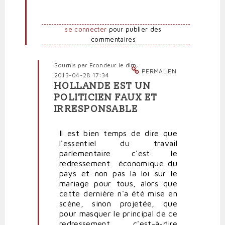
par
politpro
se connecter
pour publier des
commentaires
Soumis par
Frondeur
le dim,
PERMALIEN
2013-04-28 17:34
HOLLANDE EST UN
En
POLITICIEN FAUX ET
réponse
IRRESPONSABLE
à
Réaction
de
Il est bien temps de dire que
François
l'essentiel du travail
Hollande
parlementaire c'est le
aux
redressement économique du
violences
pays et non pas la loi sur le
des
mariage pour tous, alors que
anti-
cette dernière n'a été mise en
MPT
scène, sinon projetée, que
par
pour masquer le principal de ce
politpro
redressement, c'est-à-dire